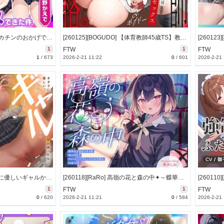
[260126][せふれっくす] デカチンのおかげでエロギャルと浮気セックスできた件【性癖布教用】 [1056M] [RJ01545809]
[260125][BOGUDO] 【体育教師45歳TS】教師失格。～おじさんTS教師が教え子に犯したいと迫られた末路～【わからせられ/既婚者】 [675M] [RJ01545643]
1
FTW
1
FTW
1
/
673
2026-2-21 11:22
0
/
601
2026-2-21
[260119][See you.] オタクに優しいギャルかと思ったら…独占欲が強い、愛が重い子だった。 (Ver.2026-02-03) [6013M] [RJ01545229]
[260118][RaRo] 高嶺の花と森の中✦～蝶華女子高校2年4組 夜が好きでちょっといたずらっ子な女子高生 大城沙夜【CV.希水しお】 (特典付) [2910M] [RJ01534384]
1
FTW
1
FTW
0
/
620
2026-2-21 11:21
0
/
584
2026-2-21