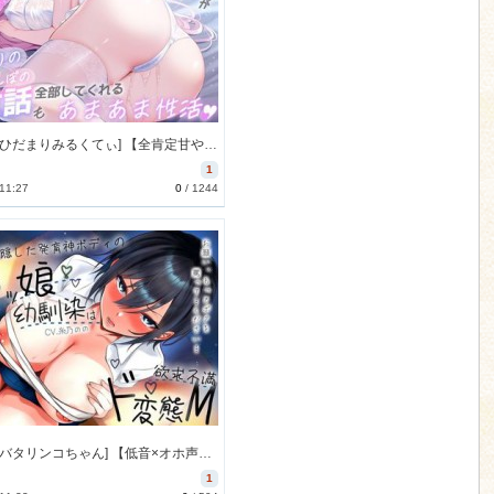
[260122][ひだまりみるくてぃ] 【全肯定甘やかし】母性本能設定MAXな家政婦アンドロイドママが 身の回りのお世話もおちんぽのお世話も全部してくれるあまあま性活 [1809M] [RJ01543045]
1
 11:27
0
/
1244
[260131][バタリンコちゃん] 【低音×オホ声】サラシで隠した発育神ボディのボクっ娘幼馴染は欲求不満ド変態M 「お願い、もっとボクを罵って…ください…」 [921M] [RJ01546539]
1