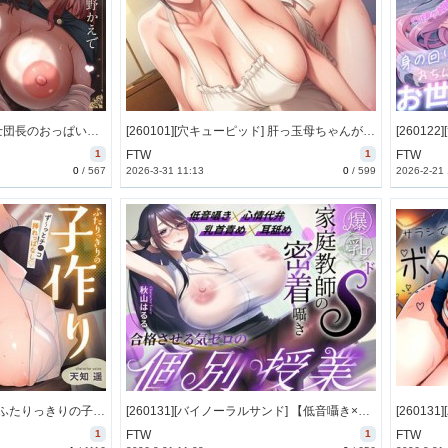
[260102][めすぷれ♪] 女騎士団長のおっぱい拭き係～ツンデレドM団長は、侍従のチンポで討伐されるのを待っている～【KU100】 [783M] [RJ01535062]
[260101][穴キューピッド] 肝っ玉母ちゃんがヤリチン大学生とのセックスに溺れるまで [57M] [RJ01527809]
1
FTW
1
FTW
0
/
567
2026-3-31 11:13
0
/
599
2026-2-21
[260131][あぶそりゅ～と] ふたりっきりの子作り同窓会。ず～っとち●こ挿れっぱなし♡密着孕ませSEX [3595M] [RJ01552153]
[260131][バイノーラルサンド] 【低音囁き×心情代弁×乳首責め×耳舐め】～爆乳ドS家庭教師の密着囁き～合格させる気ゼロの個別授業【CV秋山はるる】 [1227M] [RJ01547423]
1
FTW
1
FTW