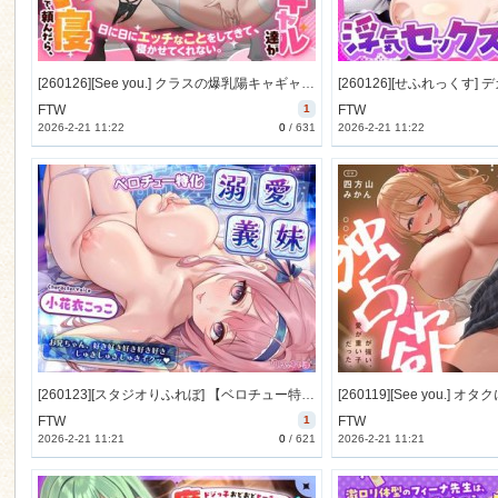
[260126][See you.] クラスの爆乳陽キャギャル達が、眠れるまで囁き添い寝してくれると言うので、頼んだら、日に日にエッチなことをしてきて、寝かせてくれない。 [6050M] [RJ01549508]
FTW
1
FTW
2026-2-21 11:22
0
/
631
2026-2-21 11:22
[260123][スタジオりふれぼ] 【ベロチュー特化】溺愛義妹 ～お兄ちゃん、好き好き好き好き好きしゅきしゅきしゅきイクッ♪～ (特典付) [2706M] [RJ01525169]
FTW
1
FTW
2026-2-21 11:21
0
/
621
2026-2-21 11:21