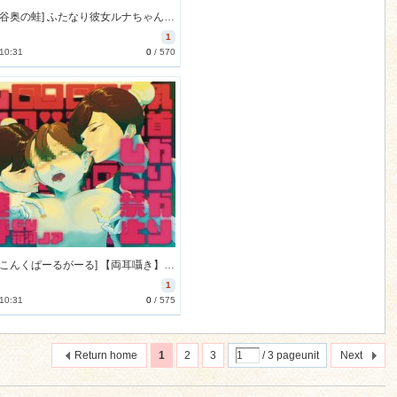
[260131][谷奥の蛙] ふたなり彼女ルナちゃんに最大級の愛を注がれるいちゃラブえっち [1378M] [RJ01555634]
1
 10:31
0
/
570
[260126][こんくぱーるがーる] 【両耳囁き】シコシコ禁止♡金玉ぐつぐつ乳首かりかりマゾ去勢音声 [447M] [RJ01459428]
1
 10:31
0
/
575
Return home
1
2
3
/ 3 pageunit
Next