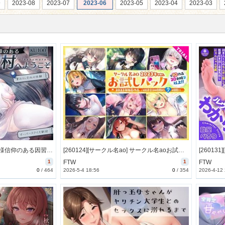
9
2023-08
2023-07
2023-06
2023-05
2023-04
2023-03
[260128][シンアイ。] 八尺様信仰のある因習村へようこそ～筆おろし文化の体験、甘やかしオプション完備、オーバーステイ大歓迎～【KU100】 [1033M] [RJ01549988]
[260124][サークル名ao] サークル名aoお試しパック～2023年ver～ [4859M] [RJ01548865]
1
FTW
1
FTW
0
/
464
2026-5-4 18:56
0
/
354
2026-4-12