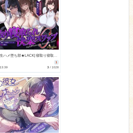
[260103][生ハメ堕ち部★LACK] 寝取り寝取られ快楽スワップ ～攻め好き人妻OLの逆レ●プと同期カノジョの僕が聞いたことのない下品な喘ぎ～ (特典付) [2596M] [RJ01511085]
1
 13:39
3
/
1028