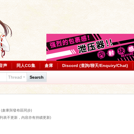
音声
同人CG集
倉庫
Discord (查詢/聊天/Enquiry/Chat)
Thread
Search
)
(倉庫與發布區同步)
算列表不更新，內容亦有持續更新)