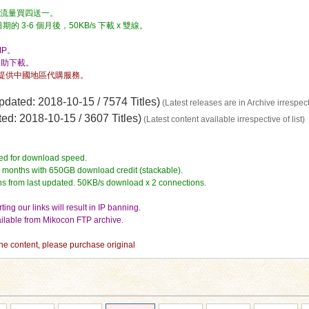
流量，流量買四送一。
3-6 個月後，50KB/s 下載 x 雙線。
P。
自助下載。
提供中國地區代購服務。
dated: 2018-10-15 / 7574 Titles)
(Latest releases are in Archive irrespecti
d: 2018-10-15 / 3607 Titles)
(Latest content available irrespective of list)
ed for download speed.
4 months with 650GB download credit (stackable).
hs from last updated. 50KB/s download x 2 connections.
ing our links will result in IP banning.
vailable from Mikocon FTP archive.
 the content, please purchase original