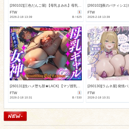
[260102][三色だんご屋] 【母乳まみれ】母乳親娘丼♡ ～裏垢で人気の親娘は僕の親友の母と姉でした～ [1990M] [RJ01530934]
FTW
1
FTW
2026-2-18 13:39
0
/
625
2026-2-18 13:39
[260131][生ハメ堕ち部★LACK] 【マゾ授乳リゾート→強○招待】母乳の出るギャル女神の搾乳係～おっぱい飲み切るまで出られない島(ま、帰さないけどね…w)～ (特典付) [2303M] [RJ01529329]
FTW
1
FTW
2026-2-18 10:31
0
/
530
2026-2-18 10:31