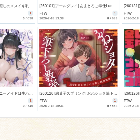
[260102][夜のパティシエ] 癒しのメスイキ乳首責めサロン～優しいお姉さんによる甘々ねっとり乳首責めで全身がトロけるようなドライオーガズム体験♪ [1523M] [RJ01516997]
[260101][アールグレイ] あまとろご奉仕Lunatic～さとこいとあまあまとろけて地底生活～【CV.下屋則子】【CV.門脇舞以】 [590M] [RJ01526879]
1
FTW
1
FTW
0
/
638
2026-2-18 13:38
0
/
683
2026-2-18
[260130][ラムネ屋] 発情バニーメイドは生ハメ交尾の夢を見る (特典付) [1596M] [RJ01533245]
[260126][綿菓子スプリング] おねショタ筆下ろし教室～黒髪巨乳お姉さんと育む純愛婚譚～ [2080M] [RJ01548612]
1
FTW
1
FTW
0
/
740
2026-2-18 10:31
0
/
568
2026-2-18