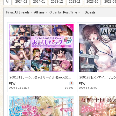
All
2024-02
2024-01
2023-12
2023-11
2023-10
2023-0
Filter:
All threads
All time
Order by:
Post Time
|
Digests
n
[260131][サークル名ao] サークル名aoお試しパック～2024年ver～ [4646M] [RJ01549419]
FTW
1
FTW
2026-5-11 11:24
0
/
393
2026-5-6 20:59