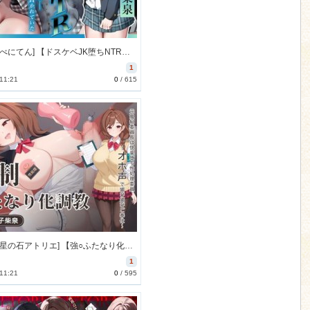
[260123][べにてん] 【ドスケベJK堕ちNTR】今日は手、つなげて嬉しかった――その日の夜、彼女は巨根に貫かれていた [2191M] [RJ01543939]
1
 11:21
0
/
615
[260110][星の石アトリエ] 【強○ふたなり化調教】元風紀委員長は快楽堕ち性処理委員～オホ声で媚び媚びご奉仕～ [1738M] [RJ01532722]
1
 11:21
0
/
595