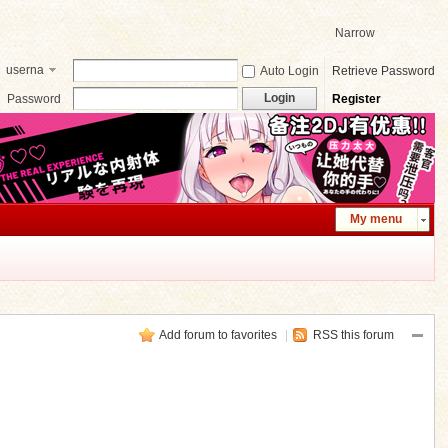
Narrow
userna
Auto Login
Retrieve Password
me
Login
Password
Register
My menu
Add forum to favorites
|
RSS this forum