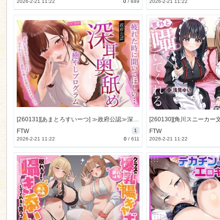
2026-2-21 11:22
0
/
849
2026-2-21 11:22
[260131][あまとろすいーつ] ≫政府公認≫深耳奥舐め癒やしプログラム～専属巨乳美女セラピーによる甘やかしボイスで濃厚な極上耳舐めリラクゼーション～ [1054M] [RJ01537213]
FTW
1
FTW
2026-2-21 11:22
0
/
611
2026-2-21 11:22