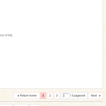
ve of list)
Return home
1
2
3
/ 3 pageunit
Next