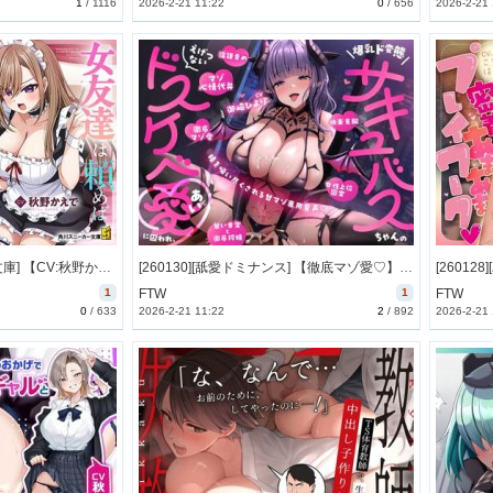
1
/
1116
2026-2-21 11:22
0
/
656
2026-2-21
[260130][角川スニーカー文庫] 【CV:秋野かえで&浅見ゆい】女友達は頼めば意外と囁いてくれる【女友達ASMR】 (特典付) [740M] [RJ01549102]
[260130][舐愛ドミナンス] 【徹底マゾ愛♡】爆乳ド変態サキュバスちゃんのえげつないドスケベ愛に囚われ、精を吸い尽くされる甘マゾ専用音声♡【cv御崎ひより】 [868M] [RJ01547562]
1
FTW
1
FTW
0
/
633
2026-2-21 11:22
2
/
892
2026-2-21