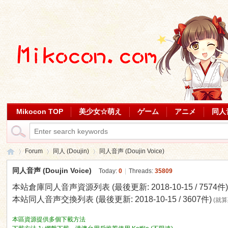
Mikocon TOP
美少女☆萌え
ゲーム
アニメ
同人
Forum
同人 (Doujin)
同人音声 (Doujin Voice)
同人音声 (Doujin Voice)
Today:
0
|
Threads:
35809
本站倉庫同人音声資源列表 (最後更新: 2018-10-15 / 7574件
Mi
»
›
›
本站同人音声交換列表 (最後更新: 2018-10-15 / 3607件)
(就
本區資源提供多個下載方法