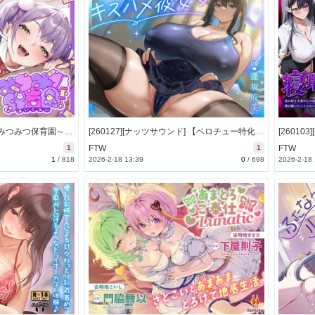
[260128][FemdomAtelier] みつみつ保育園～激○リ体系のフィーナ先生は、指一本でオスに勝てちゃうつよつよメ○ガキなんです♡～ [2139M] [RJ01533806]
[260127][ナッツサウンド] 【ベロチュー特化】キスハメ彼女♡～"ベロチュー実習"で出会ったダウナー巨乳美少女とあまあま濃厚ねっとりベロチュー交尾。 [3213M] [RJ01519599]
1
FTW
1
FTW
1
/
818
2026-2-18 13:39
0
/
698
2026-2-18