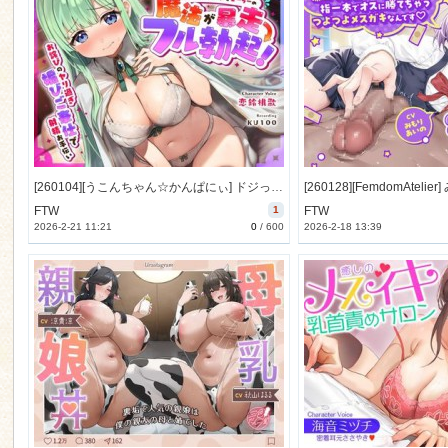
[260104][うこんちゃん☆かんぱにぃ] ドジっ子おどおどヒーラーの魔法が暴走→フル勃起…お詫びのヤリ過ぎ媚びご奉仕で射精お手伝い [1254M] [RJ01530247]
FTW
1
FTW
2026-2-21 11:21
0
/
600
2026-2-18 13:39