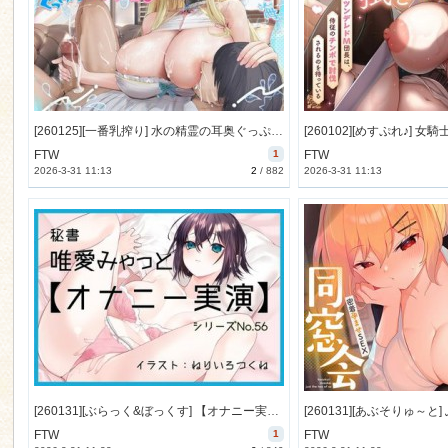
[260125][一番乳搾り] 水の精霊の耳奥ぐっぷりあまあまイチャイチャえっち♪【KU100】 [588M] [RJ01551120]
FTW
1
FTW
2026-3-31 11:13
2
/
882
2026-3-31 11:13
[260131][ぶらっく&ぼっくす] 【オナニー実演56】唯愛みゃっと～20分間ノンストップオナニー！自慰をしながら自己紹介をして、クリトリス吸引器やディルドを使い [51M] [RJ01553600]
FTW
1
FTW