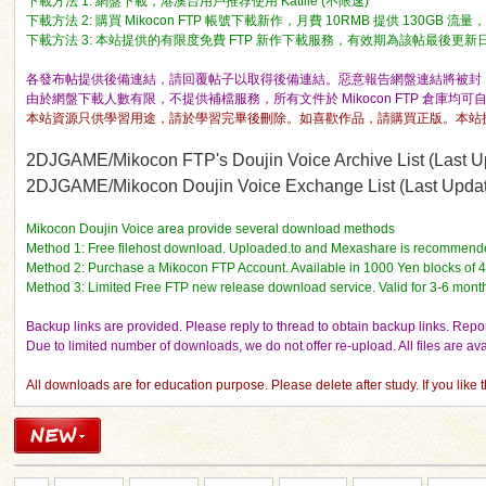
下載方法 1: 網盤下載，港澳台用戶推荐使用 Katfile (不限速)
下載方法 2: 購買 Mikocon FTP 帳號下載新作，月費 10RMB 提供 130GB 
下載方法 3: 本站提供的有限度免費 FTP 新作下載服務，有效期為該帖最後更新日期的 
各發布帖提供後備連結，請回覆帖子以取得後備連結。惡意報告網盤連結將被封 I
由於網盤下載人數有限，不提供補檔服務，所有文件於 Mikocon FTP 倉庫均可
本站資源只供學習用途，請於學習完畢後刪除。如喜歡作品，請購買正版。本站
ko
2DJGAME/Mikocon FTP's Doujin Voice Archive List (Last Up
2DJGAME/Mikocon Doujin Voice Exchange List (Last Update
Mikocon Doujin Voice area provide several download methods
Method 1: Free filehost download. Uploaded.to and Mexashare is recommend
Method 2: Purchase a Mikocon FTP Account. Available in 1000 Yen blocks of 
Method 3: Limited Free FTP new release download service. Valid for 3-6 mont
Backup links are provided. Please reply to thread to obtain backup links. Report
Due to limited number of downloads, we do not offer re-upload. All files are a
co
All downloads are for education purpose. Please delete after study. If you like