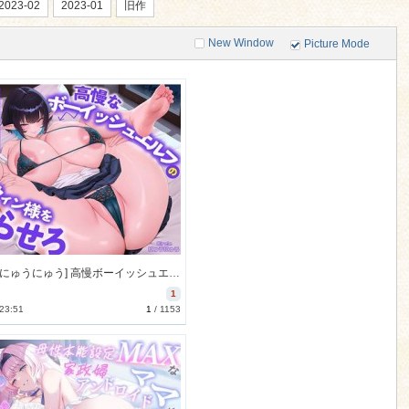
2023-02
2023-01
旧作
New Window
Picture Mode
[260131][にゅうにゅう] 高慢ボーイッシュエルフのルウィン様をわからせろ♪～付き人くんのちんぽに屈して性欲むき出し本音丸出しにゃんにゃん交尾 (Ver.2026-02-08) [1170M] [RJ01552141]
1
 23:51
1
/
1153