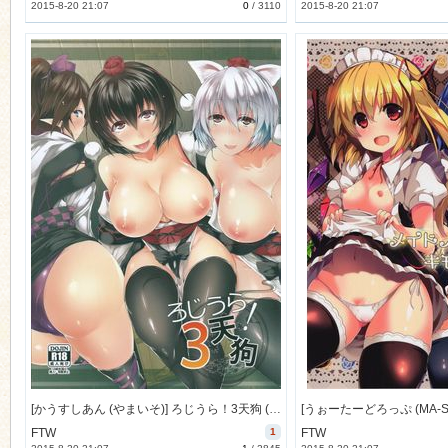
2015-8-20 21:07
0
/
3110
2015-8-20 21:07
[かうすしあん (やまいそ)] ろじうら！3天狗 (東方Project) [30M]
FTW
1
FTW