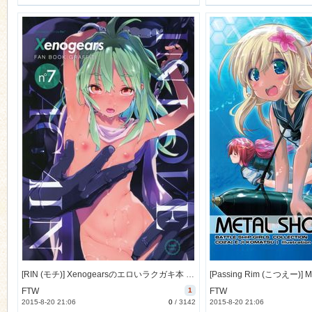
[RIN (モチ)] Xenogearsのエロいラクガキ本 Part7 (ゼノギアス) [26M]
FTW
1
FTW
2015-8-20 21:06
0
/
3142
2015-8-20 21:06