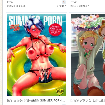
FTW
1
FTW
2015-8-20 21:08
0
/
2417
2015-8-20 21:07
[ピシュ☆ラバ (甘竹朱郎)] SUMMER PORN (オリジナル) [39M]