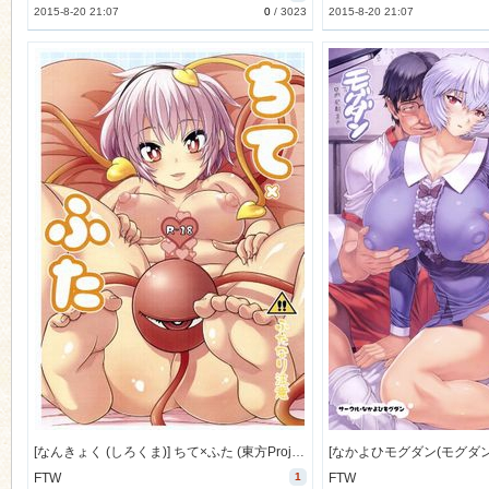
2015-8-20 21:07
0
/
3023
2015-8-20 21:07
[なんきょく (しろくま)] ちて×ふた (東方Project) [14M]
FTW
1
FTW