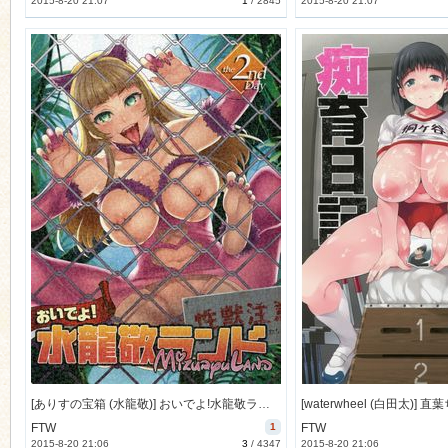
2015-8-20 21:07
1
/
2845
2015-8-20 21:07
[ありすの宝箱 (水龍敬)] おいでよ!水龍敬ランド the2ndDay (オリジナル) [35M]
FTW
1
FTW
2015-8-20 21:06
3
/
4347
2015-8-20 21:06