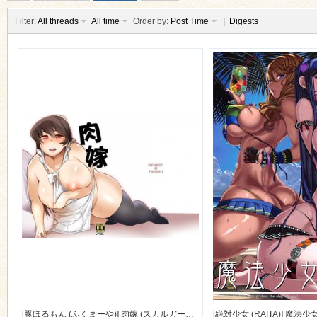
Filter:
All threads
All time
Order by:
Post Time
|
Digests
ko
co
[豚ほるもん (ふくまーや)] 肉嫁 (スカルガールズ) [55M]