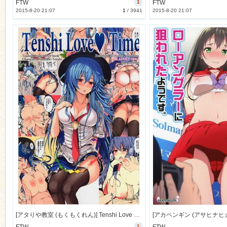
FTW
1
FTW
2015-8-20 21:07
1
/
3941
2015-8-20 21:07
[アタりや教室 (もくもくれん)] Tenshi Love Love Time (東方Project) [23M]
1