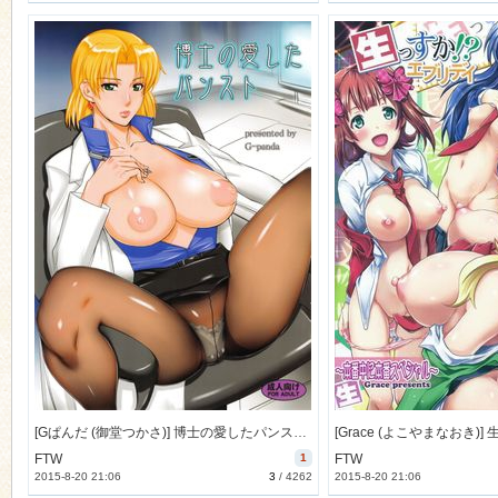
[Gぱんだ (御堂つかさ)] 博士の愛したパンスト (新世紀エヴァンゲリオン) [13M]
FTW
1
FTW
2015-8-20 21:06
3
/
4262
2015-8-20 21:06