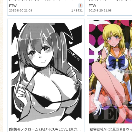
FTW
1
FTW
2015-8-20 21:08
1
/
3431
2015-8-20 21:08
n
[空想モノクローム (あび)] COA LOVE (東方Project) [8M]