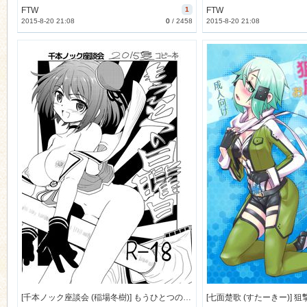
FTW
1
FTW
2015-8-20 21:08
0
/
2458
2015-8-20 21:08
[千本ノック座談会 (稲場冬樹)] もうひとつの日曜日 (艦隊これくしょん -艦これ-) [Web公開版] [3M]