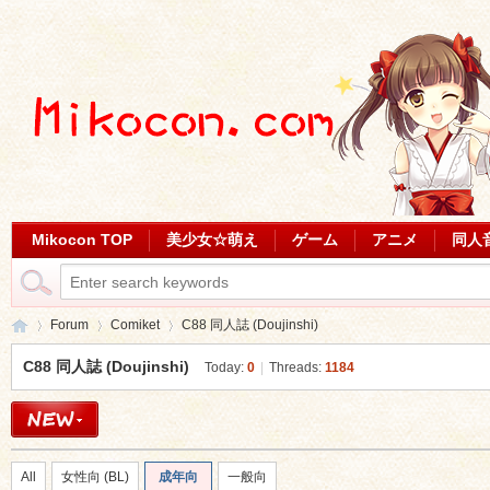
Mikocon TOP
美少女☆萌え
ゲーム
アニメ
同人
Forum
Comiket
C88 同人誌 (Doujinshi)
C88 同人誌 (Doujinshi)
Today:
0
|
Threads:
1184
Mi
»
›
›
All
女性向 (BL)
成年向
一般向