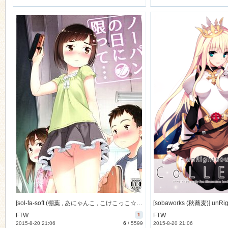
[sol-fa-soft (棚葉 , あにゃんこ , こけこっこ☆こま 他)] ノーパンの日に限って… (オリジナル) [29M]
FTW
1
FTW
2015-8-20 21:06
6
/
5599
2015-8-20 21:06