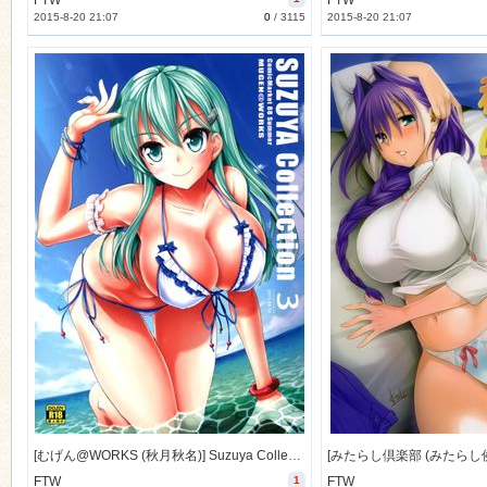
FTW
FTW
2015-8-20 21:07
0
/
3115
2015-8-20 21:07
[むげん@WORKS (秋月秋名)] Suzuya Collection 3 (艦隊これくしょん -艦これ-) [10M]
FTW
1
FTW