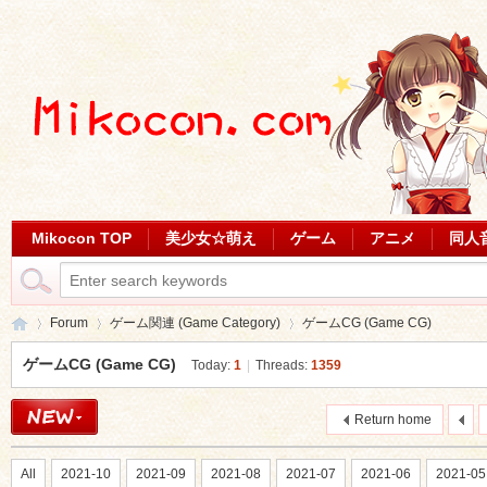
Mikocon TOP
美少女☆萌え
ゲーム
アニメ
同人
Forum
ゲーム関連 (Game Category)
ゲームCG (Game CG)
ゲームCG (Game CG)
Today:
1
|
Threads:
1359
Mi
»
›
›
Return home
All
2021-10
2021-09
2021-08
2021-07
2021-06
2021-05