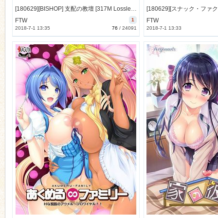
[180629][BISHOP] 支配の教壇 [317M Lossless/217M JPG] [999662]
FTW
1
FTW
2018-7-1 13:35
76
/
24091
2018-7-1 13:33