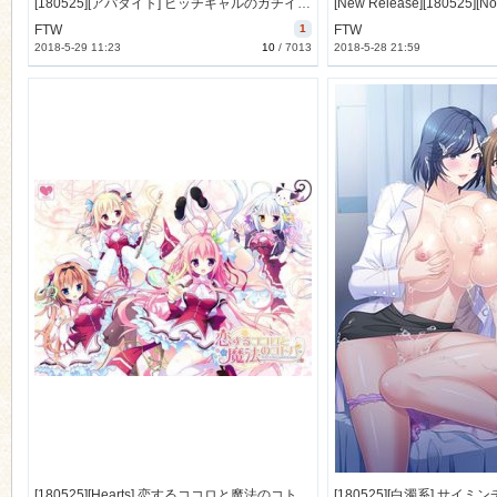
[180525][アパタイト] ビッチギャルのガチイキアクメ ～家庭教師の童貞巨根にハマり堕ち～ [63M Lossless] [1000527]
FTW
1
FTW
2018-5-29 11:23
10
/
7013
2018-5-28 21:59
[180525][Hearts] 恋するココロと魔法のコトバ [886M Lossless] [1007502]