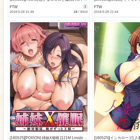
FTW
1
FTW
2018-5-28 21:46
16
/
9410
2018-5-28 21:44
[180525][POISON] 姉妹X催眠 [121M Lossless] [1000801]