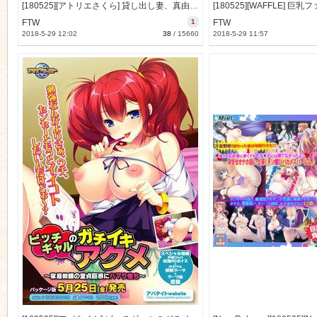
[180525][アトリエさくら] 貸し出し妻、真由美の“ネトラセ”報告 敏感妻と不倫出張 [106M Lossless] [1001727]
FTW
1
FTW
2018-5-29 12:02
38
/
15660
2018-5-29 11:57