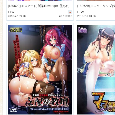
[180629][エスクード] 闇染Revenger -墜ちた魔王と堕ちる戦姫- [508M Lossless/194M JPG] [1000571]
FTW
1
FTW
2018-7-1 22:32
48
/
18982
2018-7-1 13:56