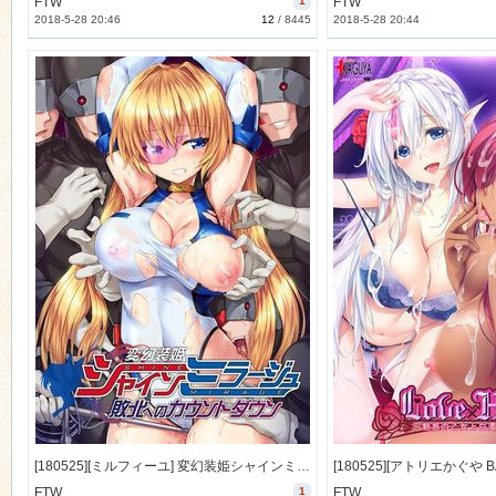
FTW
1
FTW
2018-5-28 20:46
12
/
8445
2018-5-28 20:44
[180525][ミルフィーユ] 変幻装姫シャインミラージュ 敗北へのカウントダウン [258M Lossless/141M JPG] [1001076]
FTW
1
FTW