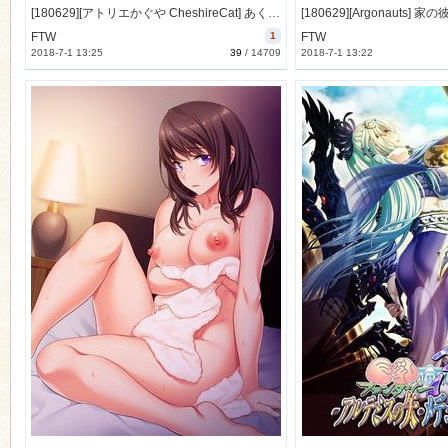
[180629][アトリエかぐや CheshireCat] あくめる∞ファミリー Hな家族のアクメループロワイヤル!! [313M Lossless/73M JPG] [1000566]
FTW
1
FTW
2018-7-1 13:25
39
/
14709
2018-7-1 13:22