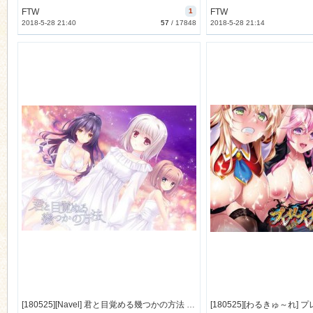
FTW
1
FTW
2018-5-28 21:40
57
/
17848
2018-5-28 21:14
[180525][Navel] 君と目覚める幾つかの方法 [183M Lossless] [997904]