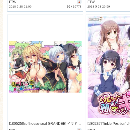
FTW
1
FTW
2018-5-28 21:00
76
/
19778
2018-5-28 20:59
[180525][softhouse-seal GRANDEE] イマドキ罵倒るファンタジー ～勇者と魔王の同棲性活～ [114M Lossless] [991791]