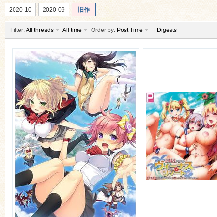
2020-10
2020-09
旧作
Filter:
All threads
All time
Order by:
Post Time
|
Digests
ko
co