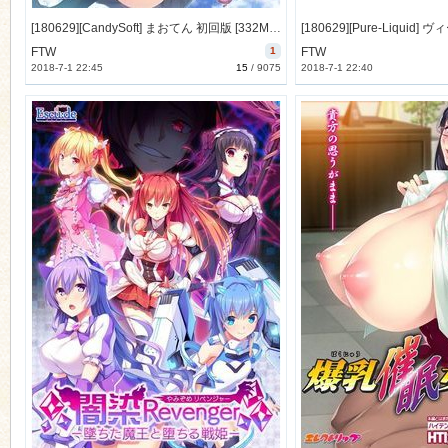
[180629][CandySoft] まおてん 初回版 [332M Lossless/115M JPG] [995590]
FTW
1
FTW
2018-7-1 22:45
15
/
9075
2018-7-1 22:40
n