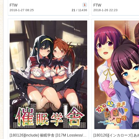
FTW
1
FTW
2018-1-27 08:25
21
/
11436
2018-1-26 22:23
[180126][include] 催眠学舎 [317M Lossless/10M JPG] [981741]