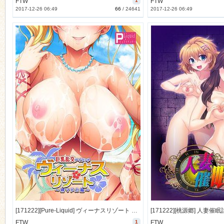
FTW
1
FTW
2017-12-26 06:49
66
/
24641
2017-12-26 06:49
[171222][Pure-Liquid] ヴィーナスリゾート 巨乳乱交アイランド 榊マドカ編 [29M JPG/78M Lossless] [next_0239]
FTW
1
FTW