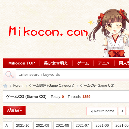
Mikocon TOP
美少女☆萌え
ゲーム
アニメ
同人
Forum
ゲーム関連 (Game Category)
ゲームCG (Game CG)
ゲームCG (Game CG)
Today:
0
|
Threads:
1359
Mi
»
›
›
Return home
All
2021-10
2021-09
2021-08
2021-07
2021-06
2021-05