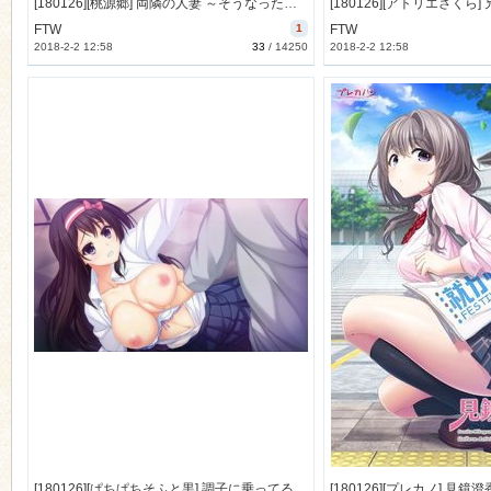
[180126][桃源郷] 両隣の人妻 ～そうなった理由（わけ）はアパートの壁が薄かったから～ [144M Lossless] [988796]
FTW
1
FTW
2018-2-2 12:58
33
/
14250
2018-2-2 12:58
[180126][ぱちぱちそふと黒] 調子に乗ってるレイヤーでオタサーの姫を教師の俺が騙してハメ撮りしてみた [95M Lossless/17M JPG] [984486]