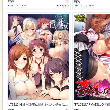
FTW
1
FTW
2018-1-26 12:14
59
/
21857
2017-12-26 06:49
[171222][Guilty] 夏夜に悶える七人の誘女 [1049M Lossless/382M JPG] [974944]