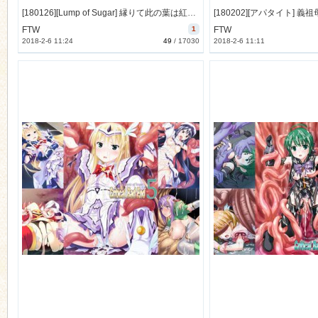
[180126][Lump of Sugar] 縁りて此の葉は紅に 初回限定版 [2463M Lossless] [989004]
FTW
1
FTW
2018-2-6 11:24
49
/
17030
2018-2-6 11:11