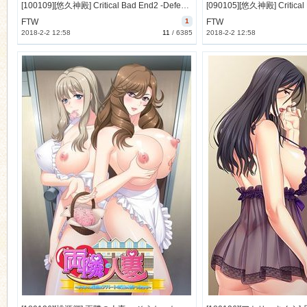
[100109][悠久神殿] Critical Bad End2 -Defeated Assault Angel- Complete CG [13M Lossless] [RJ057392]
FTW
1
FTW
2018-2-2 12:58
11
/
6385
2018-2-2 12:58