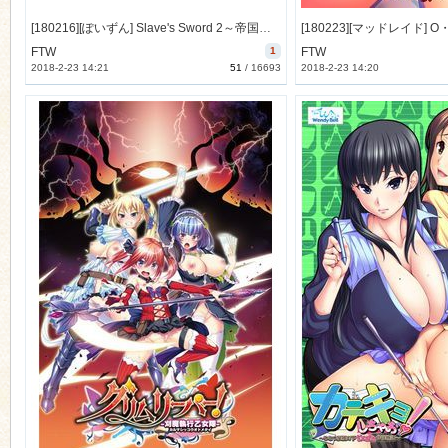
[180216][ぽいずん] Slave's Sword 2～帝国革命編～ Complete CG [49M JPG/56M Lossless] [RJ213606]
FTW
1
FTW
2018-2-23 14:21
51
/
16693
2018-2-23 14:20
n