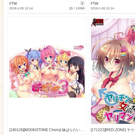
FTW
1
FTW
2018-1-26 12:14
21
/
12696
2018-1-26 12:14
[180126][MOONSTONE Cherry] 妹ぱらだいす！3 ～お兄ちゃんと5人の妹のすご～く！エッチしまくりな毎日～ [483M Lossless/115M JPG] [976004]