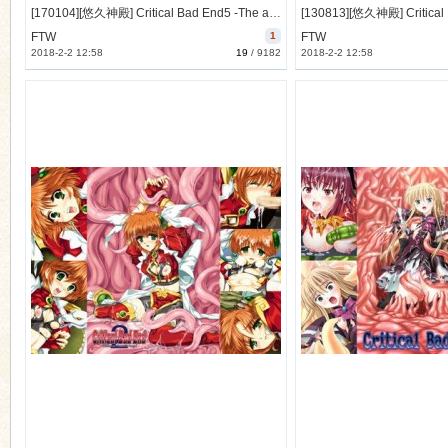
[170104][悠久神殿] Critical Bad End5 -The abyss of hope- Complete CG [16M Lossless] [RJ191411]
FTW
1
FTW
2018-2-2 12:58
19
/
9182
2018-2-2 12:58