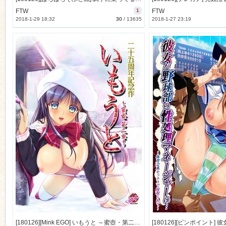
FTW
1
FTW
2018-1-29 18:32
30
/
13635
2018-1-27 23:19
[180126][Mink EGO] いもうと ～蜜壺・第二章～ [355M Lossless/50M JPG] [975995]