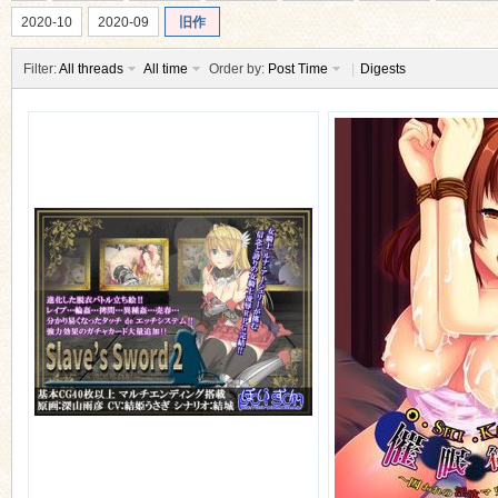
2020-10
2020-09
旧作
Filter:
All threads
All time
Order by:
Post Time
|
Digests
ko
co