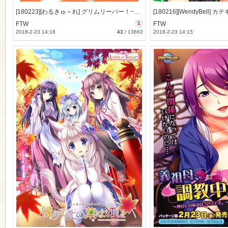
[180223][わるきゅ～れ] グリムリーパー！−刈魔執行乙女隊− [140M Lossless/18M JPG] [984487]
FTW
1
FTW
2018-2-23 14:18
43
/
13663
2018-2-23 14:15