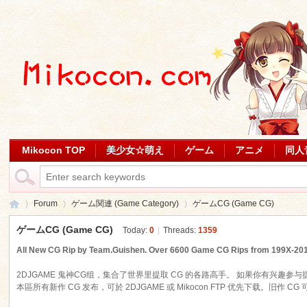
Mikocon TOP
美少女☆萌え
ゲーム
アニメ
同人
Forum
ゲーム関連 (Game Category)
ゲームCG (Game CG)
ゲームCG (Game CG)
Today:
0
|
Threads:
1359
All New CG Rip by Team.Guishen. Over 6600 Game CG Rips from 199X-2018
Mi
»
›
›
2DJGAME 鬼神CG组，集合了世界里提取 CG 的各路高手。 如果你有兴趣参与
本區所有新作 CG 发布，可於 2DJGAME 或 Mikocon FTP 优先下载。旧作 CG 可於