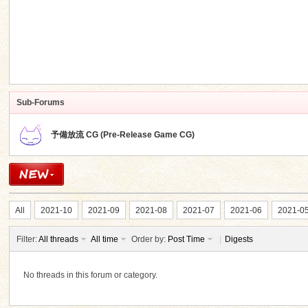
Sub-Forums
予備放流 CG (Pre-Release Game CG)
All
2021-10
2021-09
2021-08
2021-07
2021-06
2021-0
Filter:
All threads
All time
Order by:
Post Time
|
Digests
No threads in this forum or category.