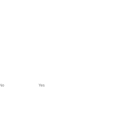
No
Yes