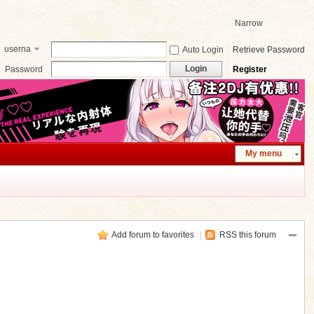
Narrow
userna
Auto Login
Retrieve Password
me
Login
Password
Register
My menu
Add forum to favorites
|
RSS this forum