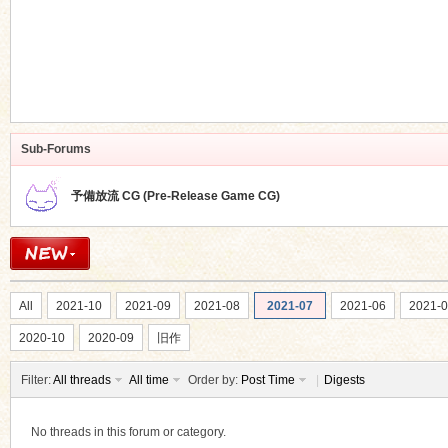
Sub-Forums
予備放流 CG (Pre-Release Game CG)
All
2021-10
2021-09
2021-08
2021-07
2021-06
2021-
2020-10
2020-09
旧作
Filter:
All threads
All time
Order by:
Post Time
|
Digests
No threads in this forum or category.