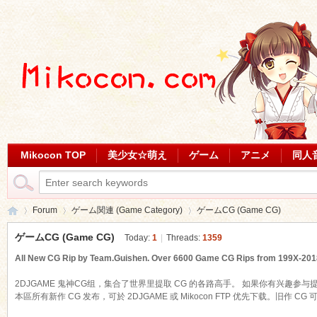
Mikocon TOP
美少女☆萌え
ゲーム
アニメ
同人
Forum
ゲーム関連 (Game Category)
ゲームCG (Game CG)
ゲームCG (Game CG)
Today:
1
|
Threads:
1359
All New CG Rip by Team.Guishen. Over 6600 Game CG Rips from 199X-2018 
Mi
»
›
›
2DJGAME 鬼神CG组，集合了世界里提取 CG 的各路高手。 如果你有兴趣参与
本區所有新作 CG 发布，可於 2DJGAME 或 Mikocon FTP 优先下载。旧作 CG 可於