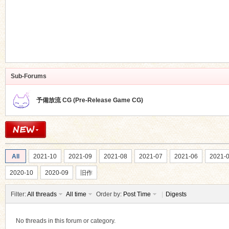
Sub-Forums
予備放流 CG (Pre-Release Game CG)
All
2021-10
2021-09
2021-08
2021-07
2021-06
2021-
2020-10
2020-09
旧作
Filter:
All threads
All time
Order by:
Post Time
|
Digests
No threads in this forum or category.