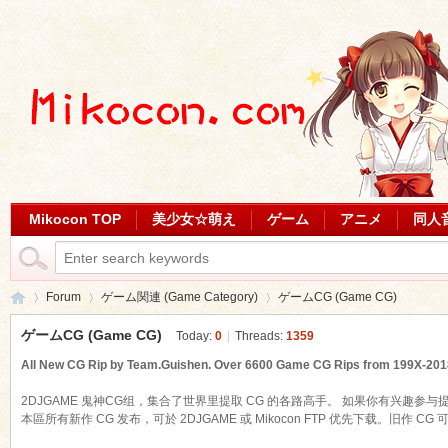
Mikocon TOP
美少女☆萌え
ゲーム
アニメ
同人
Forum
ゲーム関連 (Game Category)
ゲームCG (Game CG)
ゲームCG (Game CG)
Today:
0
|
Threads:
1359
All New CG Rip by Team.Guishen. Over 6600 Game CG Rips from 199X-2018 
Mi
»
›
›
2DJGAME 鬼神CG组，集合了世界里提取 CG 的各路高手。 如果你有兴趣参与
本區所有新作 CG 发布，可於 2DJGAME 或 Mikocon FTP 优先下载。旧作 CG 可於