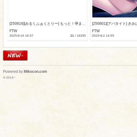
[250816][みるくふぁくとりー] もっと！孕ませ！炎のおっぱい異世界 おっぱいバニー学園！アペンドディスク [489M]
FTW
FTW
2025-8-16 16:37
21
/
16295
2025-8-2 14:55
Powered by
Mikocon.com
© 2014~