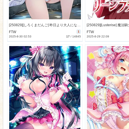
[250829][しろくまだんご] 昨日より大人になるイキ抜き温泉旅 [1140M] (Tokuten付)
FTW
1
FTW
2025-8-30 02:53
17
/
14845
2025-8-29 22:09