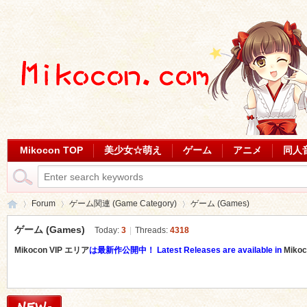
Mikocon TOP
美少女☆萌え
ゲーム
アニメ
同人
Forum
ゲーム関連 (Game Category)
ゲーム (Games)
ゲーム (Games)
Today:
3
|
Threads:
4318
Mikocon VIP エリア
は最新作公開中！ Latest Releases are available in
Mikoc
Mi
»
›
›