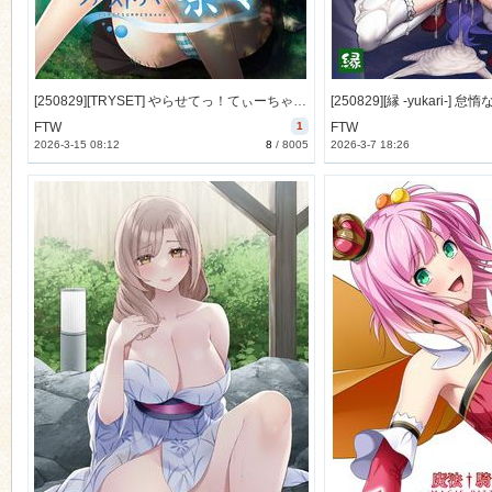
n
[250829][TRYSET] やらせてっ！てぃーちゃーリターンズ ファーストサマー奈々 [1054M]
FTW
1
FTW
2026-3-15 08:12
8
/
8005
2026-3-7 18:26