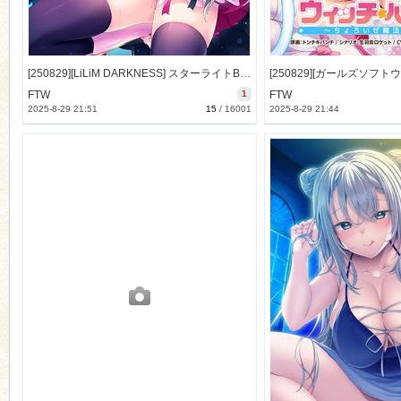
[250829][LiLiM DARKNESS] スターライトBLUE ～幼なじみで推しの娘が知らないうちに開発されていた～ [1903M] (Voice Drama付)
FTW
1
FTW
2025-8-29 21:51
15
/
16001
2025-8-29 21:44