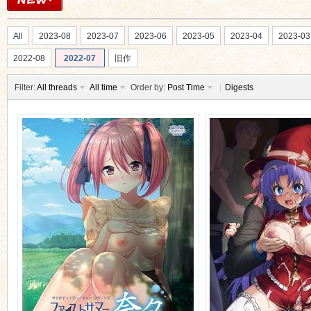
All
2023-08
2023-07
2023-06
2023-05
2023-04
2023-03
2022-08
2022-07
旧作
Filter:
All threads
All time
Order by:
Post Time
|
Digests
ko
co