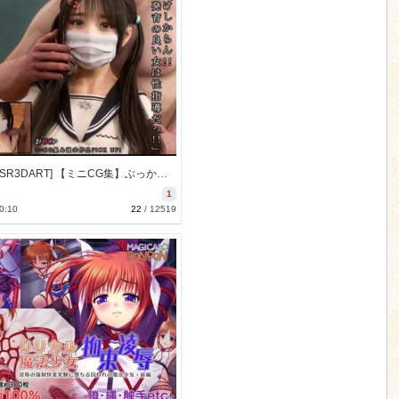
[221217][SR3DART] 【ミニCG集】ぶっかけ性指導 [65M] [RJ01000446]
1
0:10
22
/
12519