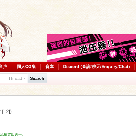
音声
同人CG集
倉庫
Discord (查詢/聊天/Enquiry/Chat)
Thread
Search
L2])
流量，流量買四送一。