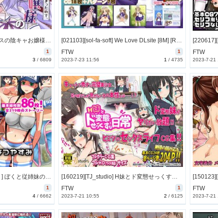
[221231][八卦電影城] クラスの陰キャお嬢様の執事になりました 1 [86M] [RJ01000966]
[021103][sol-fa-soft] We Love DLsite [8M] [RJ010539]
1
FTW
1
FTW
3
/
6809
2023-7-23 11:56
1
/
4735
2023-7-21
[161213][ビニール☆ぴんく] ぼくと従姉妹のなつやすみ [303M] [RJ190131]
[160219][TJ_studio] H妹とド変態せっくすな日常 [267M] [RJ171833]
1
FTW
1
FTW
4
/
6662
2023-7-21 10:55
2
/
6125
2023-7-21