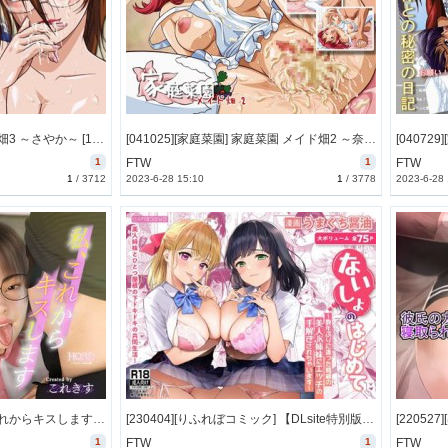
[050801][家庭菜園] メイド畑3 ～さやか～ [15M] [RJ017811]
[041025][家庭菜園] 家庭菜園 メイド畑2 ～奈々緒～ [25M] [RJ014560]
1
FTW
1
FTW
1
/
3712
2023-6-28 15:10
1
/
3778
2023-6-28
[221014][これきす] 私、これからキスします。〜石橋かりんChapter2～ [4064M] [RJ425956]
[230404][りふれぼコミック] 【DLsite特別版】ないしょのはじめて ～数年ぶりに逢った親戚の美人JK姉妹にエッチの手解きされちゃいます～ [544M] [RJ01041980]
1
FTW
1
FTW