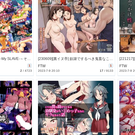
[080222][UNIQUE Cz] D●3-My SLAVE-～それを伝説と言わずして～ [36M] [RJ037691]
[230609][裏イヌ亭] 奴隷でするべき鬼畜なこと2 [67M] [RJ01057269]
1
FTW
1
FTW
2
/
4723
2023-7-9 20:10
17
/
9133
2023-7-9 2