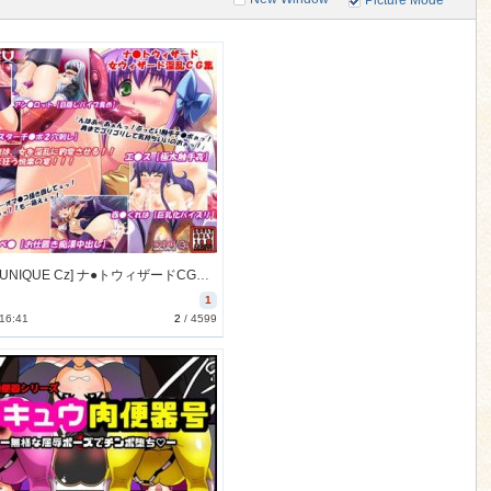
Picture Mode
[090107][UNIQUE Cz] ナ●トウィザードCG集～紅月の淫女～ [77M] [RJ045550]
1
 16:41
2
/
4599