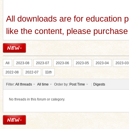
All downloads are for education p
like the content, please purchase 
All
2023-08
2023-07
2023-06
2023-05
2023-04
2023-03
2022-08
2022-07
旧作
Filter:
All threads
All time
Order by:
Post Time
|
Digests
No threads in this forum or category.