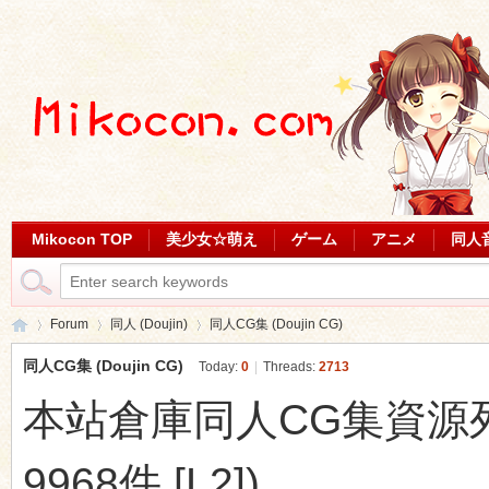
Mikocon TOP
美少女☆萌え
ゲーム
アニメ
同人
Forum
同人 (Doujin)
同人CG集 (Doujin CG)
同人CG集 (Doujin CG)
Today:
0
|
Threads:
2713
本站倉庫同人CG集資源列表 (
Mi
»
›
›
9968件 [L2])