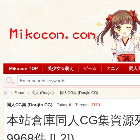
Mikocon TOP
美少女☆萌え
ゲーム
アニメ
同人
Forum
同人 (Doujin)
同人CG集 (Doujin CG)
同人CG集 (Doujin CG)
Today:
0
|
Threads:
2713
本站倉庫同人CG集資源列表 (
Mi
»
›
›
9968件 [L2])