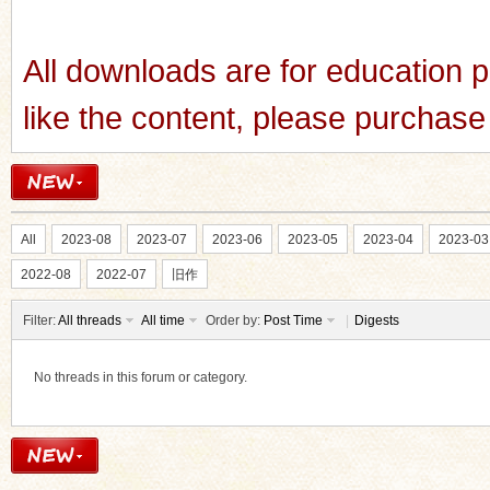
All downloads are for education p
like the content, please purchase 
All
2023-08
2023-07
2023-06
2023-05
2023-04
2023-03
2022-08
2022-07
旧作
Filter:
All threads
All time
Order by:
Post Time
|
Digests
No threads in this forum or category.