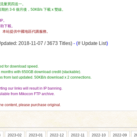
流量，流量買四送一。
3-6 個月後，50KB/s 下載 x 雙線。
P。
自助下載。
。本站提供中國地區代購服務。
dated: 2018-11-07 / 3673 Titles)
- (
# Update List
)
ed for download speed.
4 months with 650GB download credit (stackable).
hs from last updated. 50KB/s download x 2 connections.
ing our links will result in IP banning.
vailable from Mikocon FTP archive.
the content, please purchase original.
3
2023-02
2023-01
2022-12
2022-11
2022-10
2022-09
2