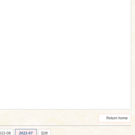
Return home
022-08
2022-07
旧作