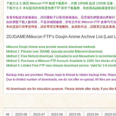
下載方法 3: 購買 Mikocon FTP 帳號下載新作，月費 10RMB 提供 130GB 
下載方法 4: 本站提供的有限度免費 FTP 新作下載服務，有效期為該帖最後更新日期的 
各發布帖提供後備連結，請回覆帖子以取得後備連結。惡意報告網盤連結將被封 I
由於網盤下載人數有限，不提供補檔服務，所有文件於 Mikocon FTP 倉庫均可
本站資源只供學習用途，請於學習完畢後刪除。如喜歡作品，請購買正版及週邊
ko
2DJGAME/Mikocon FTP's Doujin Anime Archive List (Last Up
Mikocon Doujin Anime area provide several download methods
Method 1: Filesize over 300MB, typically provide Bittorrent download.
Method 2: Free filehost download. Uploaded.to and Mexashare is recommend
Method 3: Purchase a Mikocon FTP Account. Available in 1000 Yen blocks of 
Method 4: Limited Free FTP new release download service. Valid for 3-6 mont
Backup links are provided. Please reply to thread to obtain backup links. Report
Due to limited number of downloads, we do not offer re-upload. All files are a
co
All downloads are for education purpose. Please delete after study. If you like 
All
2023-08
2023-07
2023-06
2023-05
2023-04
2023-0