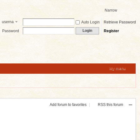
Narrow
userna
Auto Login
Retrieve Password
me
Login
Password
Register
My menu
Add forum to favorites
|
RSS this forum