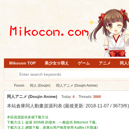
Mikocon TOP
美少女☆萌え
ゲーム
アニメ
同人
Forum
同人 (Doujin)
同人アニメ (Doujin Anime)
同人アニメ (Doujin Anime)
Today:
4
|
Threads:
3060
本站倉庫同人動畫資源列表 (最後更新: 2018-11-07 / 3673件
Mi
»
›
›
本區資源提供多個下載方法
下載方法 1: 超過 300MB 的發布，一般提供 Bittorrent 下載。
下載方法 2: 網盤下載，港澳台用戶推荐使用 Katfile (不限速)