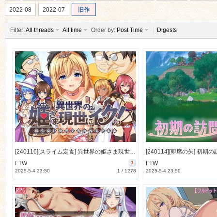
2022-08
2022-07
旧作
Filter:
All threads
All time
Order by:
Post Time
|
Digests
ko
[240116][スライム定食] 異世界の姫さま現世にイク!～知らない世界で言われるがまま～ [445M] [RJ01094346]
co
FTW
1
FTW
2025-5-4 23:50
1
/
1278
2025-5-4 23:50