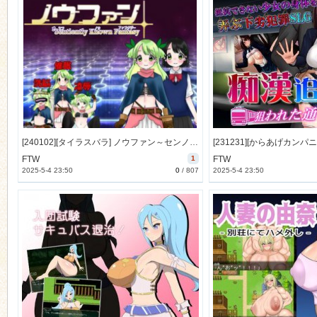
[240102][タイラスバラ] ノウファン～センノウファンタジー～ [354M] [RJ01127098]
FTW
1
FTW
2025-5-4 23:50
0
/
807
2025-5-4 23:50