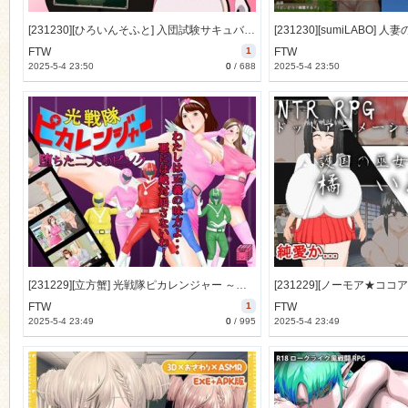
[231230][ひろいんそふと] 入団試験サキュバス退治! [208M] [RJ01137783]
FTW
1
FTW
2025-5-4 23:50
0
/
688
2025-5-4 23:50
[231229][立方蟹] 光戦隊ピカレンジャー ～堕ちた二人のピンク～ (Ver.2024-01-11) [420M] [RJ01137732]
FTW
1
FTW
2025-5-4 23:49
0
/
995
2025-5-4 23:49