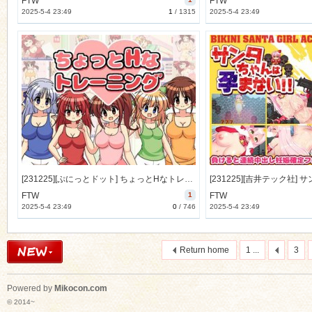
FTW
FTW
2025-5-4 23:49
1
/
1315
2025-5-4 23:49
[231225][ぷにっとドット] ちょっとHなトレーニング (Ver.2024-01-30／1.31) [19M] [RJ01135688]
FTW
1
FTW
2025-5-4 23:49
0
/
746
2025-5-4 23:49
Return home
1 ...
3
Powered by
Mikocon.com
© 2014~