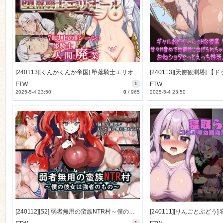
n
[240113][くんかくんか帝国] 堕落騎士エリオール～廃坑道は肉快楽の魔岩窟～ (Ver.2024-01-17／2) [700M] [RJ01141523]
FTW
1
FTW
2025-5-4 23:50
0
/
965
2025-5-4 23:50
[240112][S2] 弱者無用の蛮族NTR村～僕の彼女は強者のもの～ [183M] [RJ01109394]
1