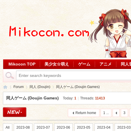
Mikocon TOP
美少女☆萌え
ゲーム
アニメ
同人
Forum
同人 (Doujin)
同人ゲーム (Doujin Games)
同人ゲーム (Doujin Games)
Today:
1
|
Threads:
11413
Mi
»
›
›
Return home
1 ...
3
All
2023-08
2023-07
2023-06
2023-05
2023-04
2023-03