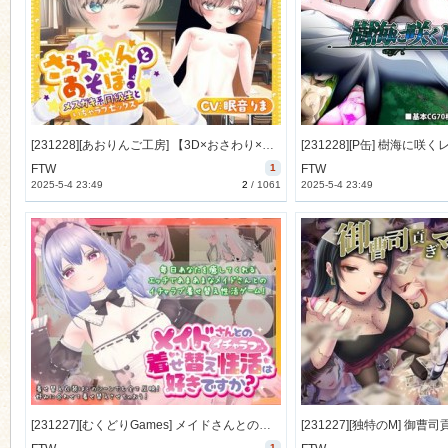
[231228][あおりんご工房] 【3D×おさわり×ASMR】さらちゃんとあそぼ!～メ○ガキ系同級生といちゃラブセックス～ [1644M] [RJ01127928]
FTW
1
FTW
2025-5-4 23:49
2
/
1061
2025-5-4 23:49
[231227][むくどりGames] メイドさんとのイチャラブ着せ替え性活は好きですか？ [596M] [RJ01126383]
1