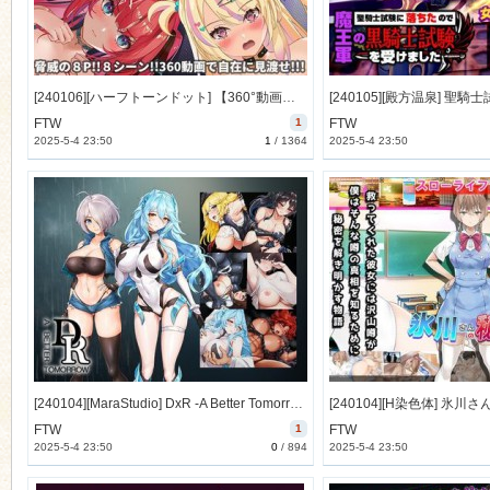
[240106][ハーフトーンドット] 【360°動画】夢の8P空間…！？ バニーガール&全肯定お姉さん&ツンデレ&チャラ子 [434M] [RJ01137951]
FTW
1
FTW
2025-5-4 23:50
1
/
1364
2025-5-4 23:50
[240104][MaraStudio] DxR -A Better Tomorrow- [1740M] [RJ01137621]
FTW
1
FTW
2025-5-4 23:50
0
/
894
2025-5-4 23:50