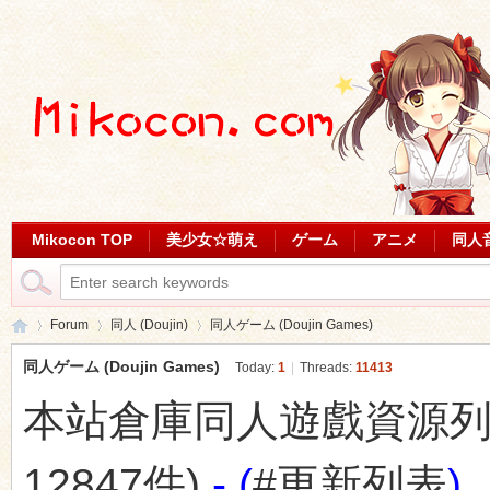
Mikocon TOP
美少女☆萌え
ゲーム
アニメ
同人
Forum
同人 (Doujin)
同人ゲーム (Doujin Games)
同人ゲーム (Doujin Games)
Today:
1
|
Threads:
11413
本站倉庫同人遊戲資源列表 (最
Mi
»
›
›
12847件)
- (
#更新列表
)