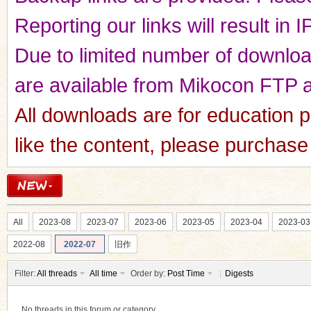
Reporting our links will result in 
Due to limited number of downloads
are available from Mikocon FTP a
All downloads are for education p
like the content, please purchas
All
2023-08
2023-07
2023-06
2023-05
2023-04
2023-03
2022-08
2022-07
旧作
Filter:
All threads
All time
Order by:
Post Time
|
Digests
No threads in this forum or category.