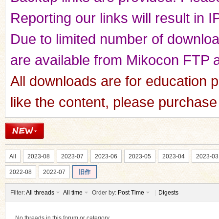
Reporting our links will result in 
Due to limited number of downloads
are available from Mikocon FTP a
All downloads are for education p
like the content, please purchas
All
2023-08
2023-07
2023-06
2023-05
2023-04
2023-03
2022-08
2022-07
旧作
Filter:
All threads
All time
Order by:
Post Time
|
Digests
No threads in this forum or category.