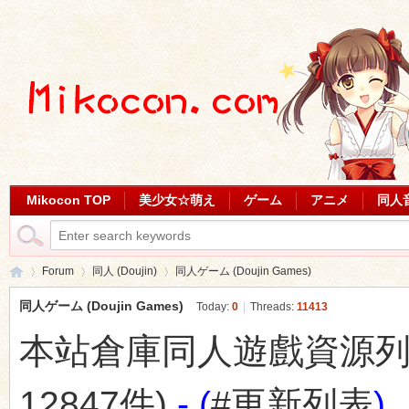
Mikocon TOP
美少女☆萌え
ゲーム
アニメ
同人
Forum
同人 (Doujin)
同人ゲーム (Doujin Games)
同人ゲーム (Doujin Games)
Today:
0
|
Threads:
11413
本站倉庫同人遊戲資源列表 (最
Mi
»
›
›
12847件)
- (
#更新列表
)