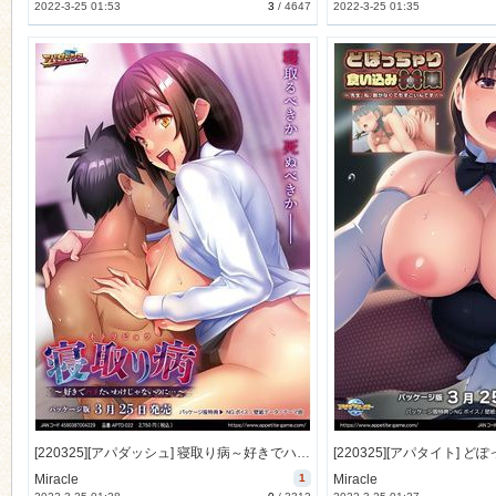
2022-3-25 01:53
3
/
4647
2022-3-25 01:35
[220325][アパダッシュ] 寝取り病～好きでハメたいわけじゃないのに…～ [561M] [1167223]
Miracle
1
Miracle