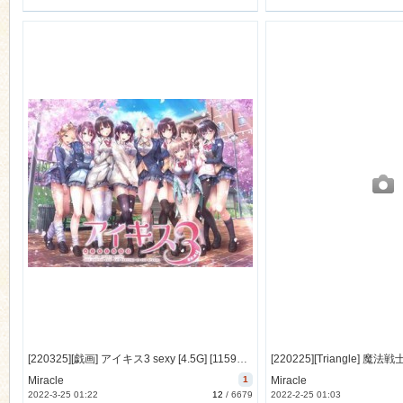
[220325][戯画] アイキス3 sexy [4.5G] [1159434] (OST&Maxi&Extra-H付)
Miracle
1
Miracle
2022-3-25 01:22
12
/
6679
2022-2-25 01:03