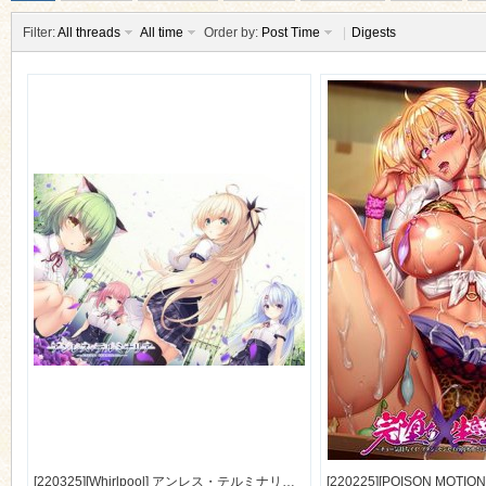
Filter:
All threads
All time
Order by:
Post Time
|
Digests
ko
co
[220325][Whirlpool] アンレス・テルミナリア Getchu特典 ドラマ「いけないサンオイル」 [255M] [1159440]