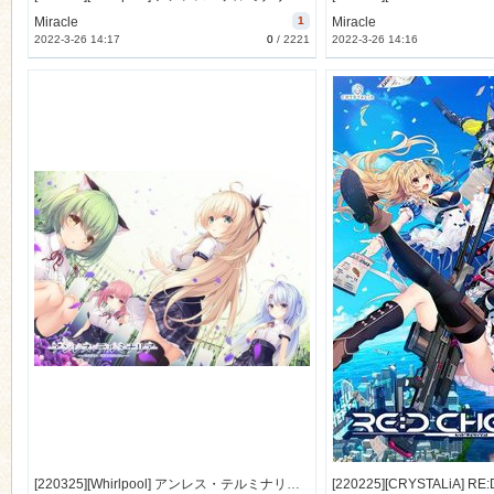
Miracle
1
Miracle
2022-3-26 14:17
0
/
2221
2022-3-26 14:16
n
[220325][Whirlpool] アンレス・テルミナリア Sofmap特典 ドラマ「恋とルチアのアイ・ラブ・ロック」 [260M] [1159440]