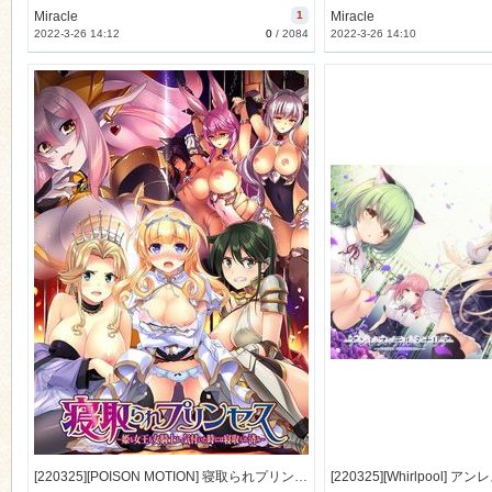
Miracle
1
Miracle
2022-3-26 14:12
0
/
2084
2022-3-26 14:10
[220325][POISON MOTION] 寝取られプリンセス Amazon特典 ドラマ「王妃ナディア催淫に堕ちる！」 [181M] [1162936]