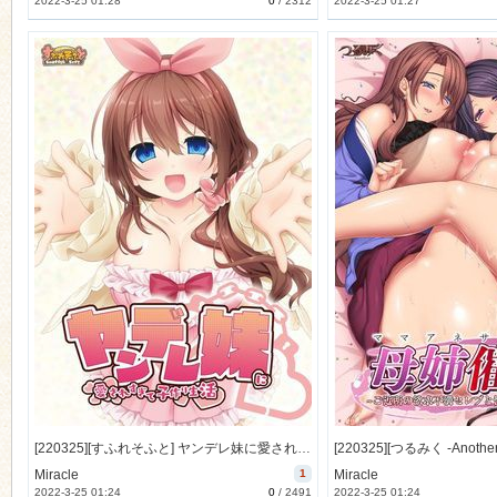
2022-3-25 01:28
0
/
2312
2022-3-25 01:27
[220325][すふれそふと] ヤンデレ妹に愛されすぎて子作り生活 [663M] [1167115]
Miracle
1
Miracle
2022-3-25 01:24
0
/
2491
2022-3-25 01:24