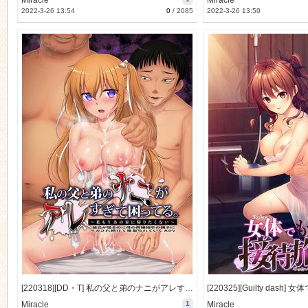
Miracle
Miracle
2022-3-26 13:54
0
/
2085
2022-3-26 13:50
[220318][DD・T] 私の父と弟のナニがアレすぎて困ってる。～私もうあの家に帰りたくない～ [1659M] [1167434]
Miracle
1
Miracle