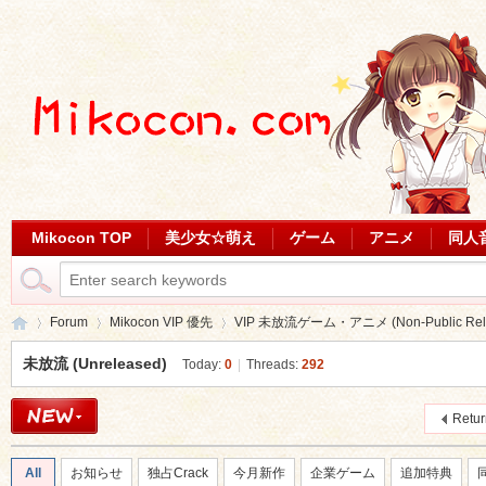
Mikocon TOP
美少女☆萌え
ゲーム
アニメ
同人
Forum
Mikocon VIP 優先
VIP 未放流ゲーム・アニメ (Non-Public Relea
未放流 (Unreleased)
Today:
0
|
Threads:
292
Mi
»
›
›
Retu
All
お知らせ
独占Crack
今月新作
企業ゲーム
追加特典