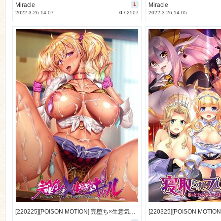
Miracle
1
Miracle
2022-3-26 14:07
0
/
2507
2022-3-26 14:05
[220225][POISON MOTION] 完堕ち×生意気ギャル ～チョー気持ちイイ！アタシ、センセイの肉オナホになるっ！～ オフィシャル通販特典 ドラマ「学園の中庭は秘密の花園」 [188M] [1162960]