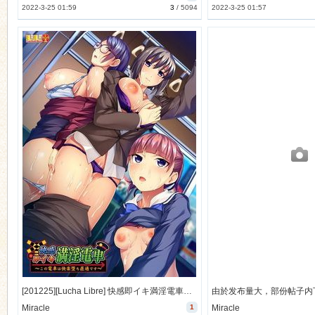
2022-3-25 01:59
3
/
5094
2022-3-25 01:57
[201225][Lucha Libre] 快感即イキ満淫電車～この電車は快楽堕ち直通です～ [725M] [1106069]
Miracle
1
Miracle