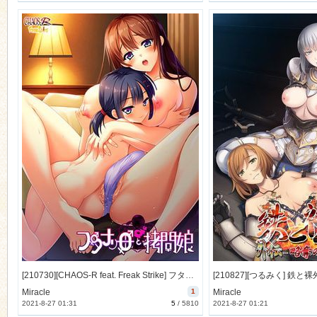
[210730][CHAOS-R feat. Freak Strike] フタナリ母と拷問娘 [1145M] [VJ014560] (DLsite特典ドラマ付)
Miracle
1
Miracle
2021-8-27 01:31
5
/
5810
2021-8-27 01:21