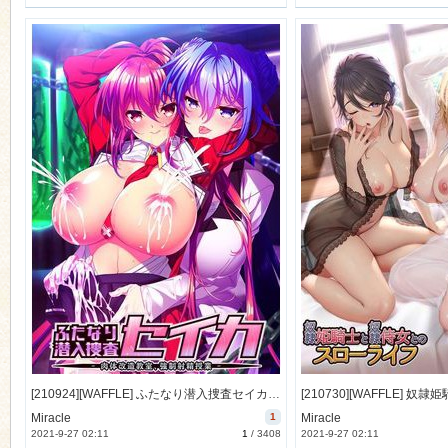
[210924][WAFFLE] ふたなり潜入捜査セイカ−肉体改造教室、強制射精授業− Webアンケート&オフィシャル通販特典特典 [212M] [1143703]
Miracle
1
Miracle
2021-9-27 02:11
1
/
3408
2021-9-27 02:11