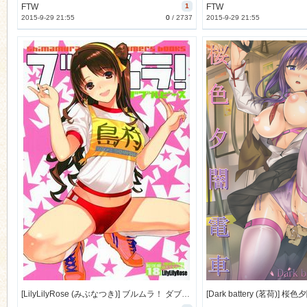
FTW
1
FTW
2015-9-29 21:55
0
/
2737
2015-9-29 21:55
[LilyLilyRose (みぶなつき)] ブルムラ！ ダブルピース (THE IDOLM@STER) [16M]
[Dark battery (茗荷)] 桜色