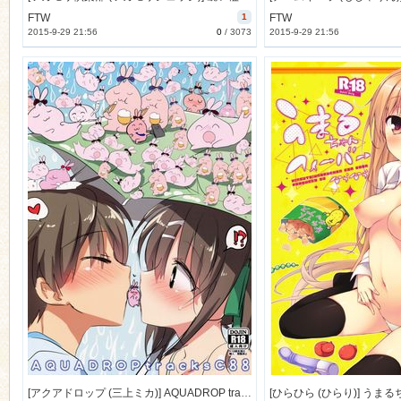
FTW
1
FTW
2015-9-29 21:56
0
/
3073
2015-9-29 21:56
n
[アクアドロップ (三上ミカ)] AQUADROP tracks C88 (オリジナル) [52M]