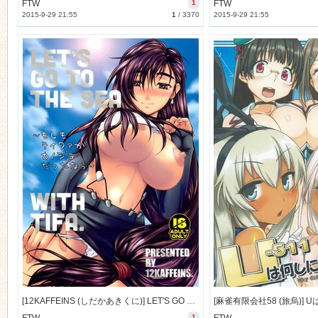
FTW
1
FTW
2015-9-29 21:55
1
/
3370
2015-9-29 21:55
[12KAFFEINS (しだかあきくに)] LET'S GO TO TH SEA WITH TIFA. (ファイナルファンタジー) [49M]
1