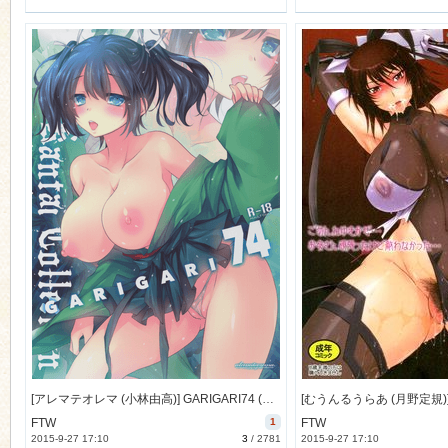
[アレマテオレマ (小林由高)] GARIGARI74 (艦隊これくしょん -艦これ-) [44M]
FTW
1
FTW
2015-9-27 17:10
3
/
2781
2015-9-27 17:10