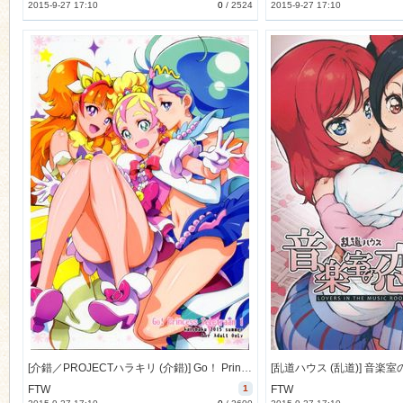
2015-9-27 17:10
0
/
2524
2015-9-27 17:10
[介錯／PROJECTハラキリ (介錯)] Go！ Princess Teletraan1 (プリキュア) [10M]
FTW
1
FTW