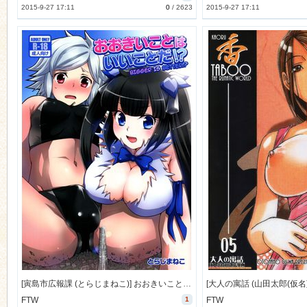
2015-9-27 17:11
0
/
2623
2015-9-27 17:11
[寅島市広報課 (とらじまねこ)] おおきいことはいいことだ！？ (ダンジョンに出会いを求めるのは間違っているだろうか) [36M]
FTW
1
FTW