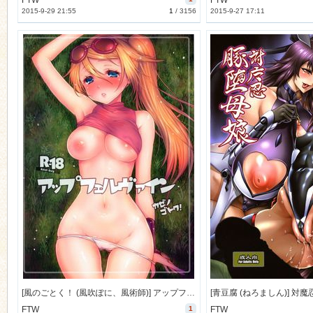
FTW
FTW
2015-9-29 21:55
1
/
3156
2015-9-27 17:11
[風のごとく！ (風吹ぽに、風術師)] アップフェルヴァイン (世界樹の迷宮) [46M]
FTW
1
FTW