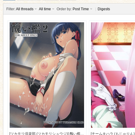
Filter:
All threads
All time
Order by:
Post Time
|
Digests
ko
co
[ツカモリ倶楽部 (ツカモリシュウジ)] 醜い檻2 (Fate) [86M]