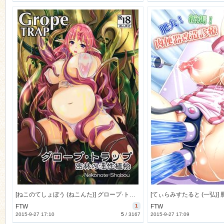
[ねこのてしょぼう (ねこんた)] グロープ·トラップ - 密林の淫性植物 - (触手) [23M]
FTW
1
FTW
2015-9-27 17:10
5
/
3167
2015-9-27 17:09