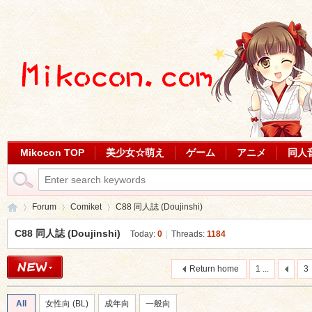
Mikocon TOP
美少女☆萌え
ゲーム
アニメ
同人
Forum
Comiket
C88 同人誌 (Doujinshi)
C88 同人誌 (Doujinshi)
Today:
0
|
Threads:
1184
Mi
»
›
›
Return home
1 ...
3
All
女性向 (BL)
成年向
一般向