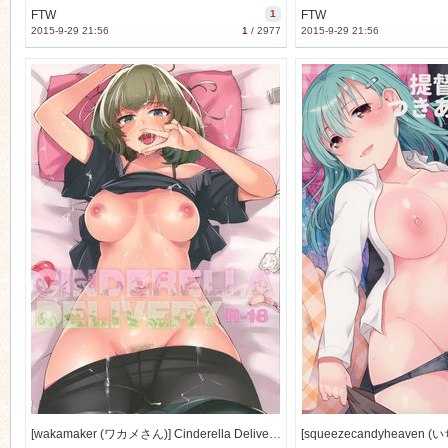
FTW
1
FTW
2015-9-29 21:56
1
/
2977
2015-9-29 21:56
[wakamaker (ワカメさん)] Cinderella Delivery (THE IDOLM@STER) [30M]