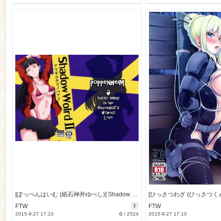
[ぽっぺんはいむ (紙石神井ゆべし)] Shadow World II アマギユキコノバアイ (ペルソナ) [56M]
FTW
1
FTW
2015-9-27 17:10
0
/
2524
2015-9-27 17:10