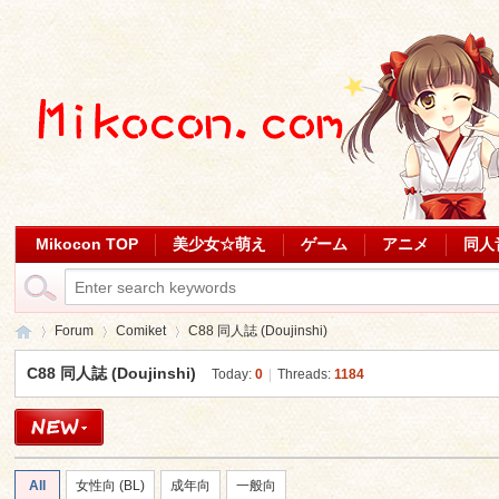
Mikocon TOP
美少女☆萌え
ゲーム
アニメ
同人
Forum
Comiket
C88 同人誌 (Doujinshi)
C88 同人誌 (Doujinshi)
Today:
0
|
Threads:
1184
Mi
»
›
›
All
女性向 (BL)
成年向
一般向