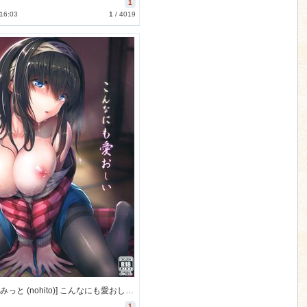
1
 16:03
1
/
4019
[N×Cてるみっと (nohito)] こんなにも愛おしい (THE IDOLM@STER) [73M]
1