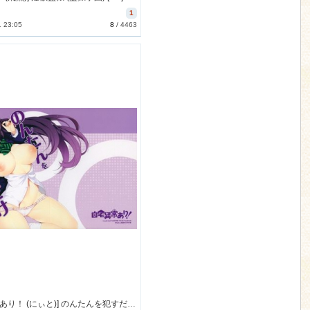
1
1 23:05
8
/
4463
[自宅異常あり！ (にぃと)] のんたんを犯すだけの本 (ラブライブ！) [別スキャン] [53M]