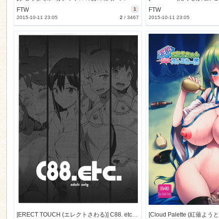
FTW
1
FTW
2015-10-11 23:05
2
/
3467
2015-10-11 23:05
n
[ERECT TOUCH (エレクトさわる)] C88. etc. (アイドルマスター シンデレラガールズ) [19M]