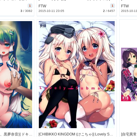
1
FTW
1
FTW
3
/
3082
2015-10-11 23:05
2
/
6457
2015-10-1
[Cloud Palette (紅薙ようと、黒夢奈音)] ドキドキ泥酔さなえちゃんとストーカー男 (東方Project) [54M]
[CHIBIKKO KINGDOM (けこちゃ)] Lovely Submarine (艦隊これくしょん -艦これ-) [27M]