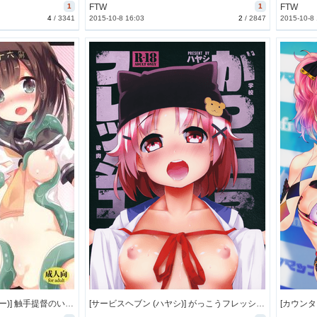
1
FTW
1
FTW
4
/
3341
2015-10-8 16:03
2
/
2847
2015-10-8
[スライム企画 (栗柚クリュー)] 触手提督のいる鎮守府 (艦隊これくしょん -艦これ-) [14M]
[サービスヘブン (ハヤシ)] がっこうフレッシュ (がっこうぐらし！) [別スキャン] [32M]