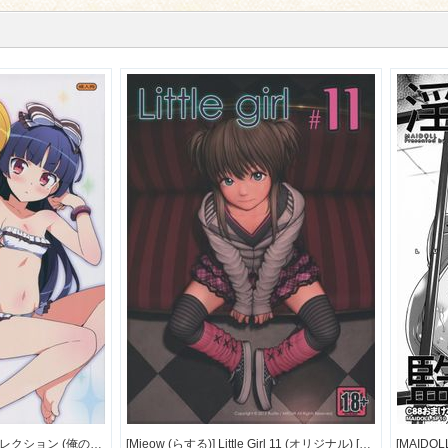
[Number2 (たくじ)] 俺妹セレクション (俺の妹がこんなに可愛いわけがない) [別スキャン] [71M]
[Mieow (らする)] Little Girl 11 (オリジナル) [182M]
[MAIDO