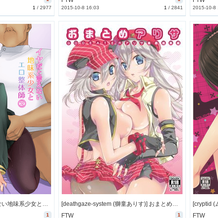
FTW
FTW
1
/
2977
2015-10-8 16:03
1
/
2841
2015-10-8
[F宅 (安間)] イヤだと言えない地味系少女とエロ整体師2 (オリジナル) [37M]
[deathgaze-system (獅童ありす)] おまとめアリサ (GOD EATER) [76M]
1
FTW
1
FTW