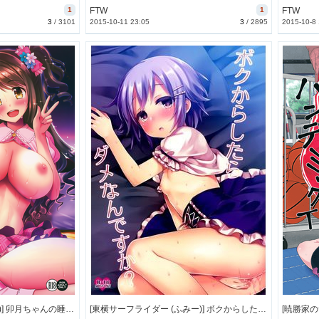
1
FTW
1
FTW
3
/
3101
2015-10-11 23:05
3
/
2895
2015-10-8
[焼肉食べたい (でらうえあ)] 卯月ちゃんの睡眠開発 ～治療と称した本気の子作りセ (THE IDOLM@STER) [別スキャン] [60M]
[東横サーフライダー (ふみー)] ボクからしたらダメなんですか？ (アイドルマスター シンデレラガールズ) [52M]