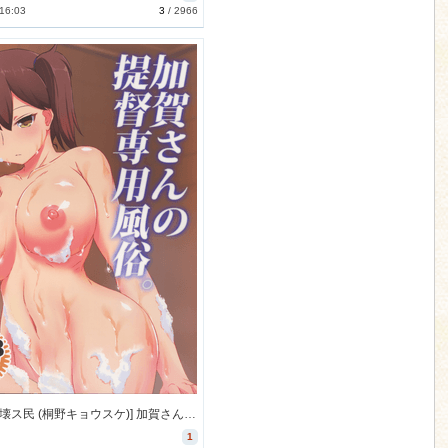
 16:03
3
/
2966
[生食デ腹壊ス民 (桐野キョウスケ)] 加賀さんの提督専用風俗。 (艦隊これくしょん -艦これ-) [111M]
1