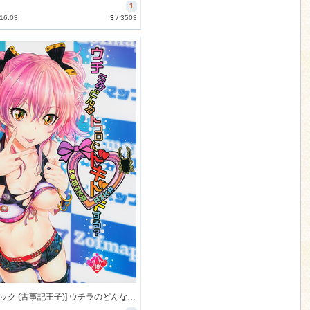
1
 16:03
3
/
3503
[カウンタック (古事記王子)] ウチラのどんなトコロにドキドキする？ (アイドルマスター シンデレラガールズ) [40M]