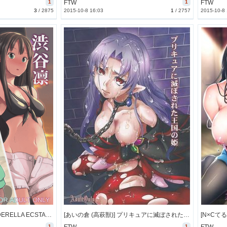
1
FTW
1
FTW
3
/
2875
2015-10-8 16:03
1
/
2757
2015-10-8
[たけまさ屋 (武将武)] CINDERELLA ECSTASY サマーバケーション (THE IDOLM@STER) [97M]
[あいの倉 (高萩獣)] プリキュアに滅ぼされた王国の姫 (プリキュア) [5M]
1
1