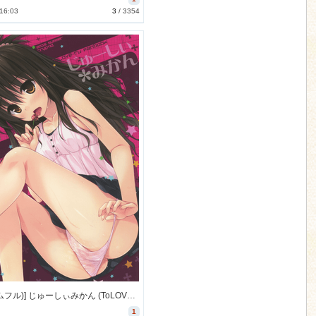
 16:03
3
/
3354
[cryptid (ムフル)] じゅーしぃみかん (ToLOVEる -とらぶる-) [42M]
1