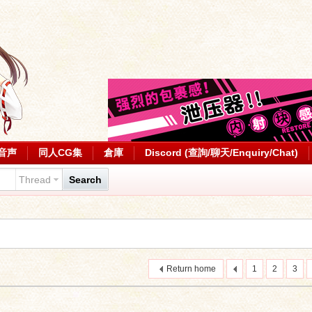
音声
同人CG集
倉庫
Discord (查詢/聊天/Enquiry/Chat)
Thread
Search
Return home
1
2
3