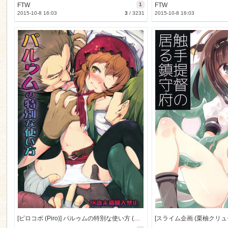
FTW
1
FTW
2015-10-8 16:03
3
/
3231
2015-10-8 16:03
[ピロコボ (Piro)] パルゥムの特別な使い方 (ダンジョンに出会いを求めるのは間違っているだろうか) [別スキャン] [87M]