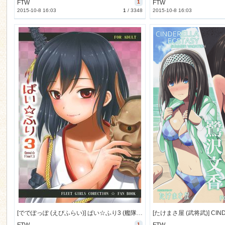
FTW
1
FTW
2015-10-8 16:03
1
/
3348
2015-10-8 16:03
[ででぽっぽ (えびふらい)] ぱい☆ふり3 (艦隊これくしょん -艦これ-) [5M]
1