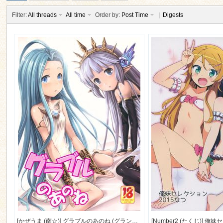
Filter:
All threads
All time
Order by:
Post Time
|
Digests
ko
co
[かぜうま (南☆)] グラブルのあのね (グランブルーファンタジー) [11M]