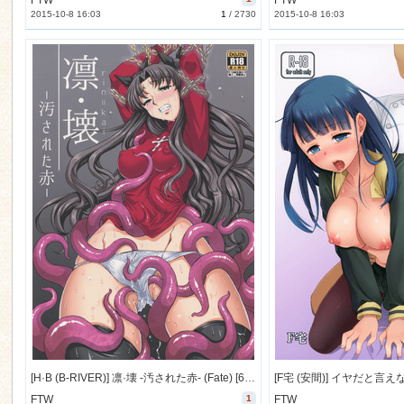
FTW
FTW
2015-10-8 16:03
1
/
2730
2015-10-8 16:03
[H·B (B-RIVER)] 凛·壊 -汚された赤- (Fate) [69M]
FTW
1
FTW