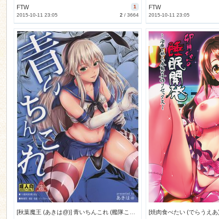
FTW
1
FTW
2015-10-11 23:05
2
/
3664
2015-10-11 23:05
[秋葉魔王 (あきは@)] 青いちんこれ (艦隊これくしょん -艦これ-) [23M]