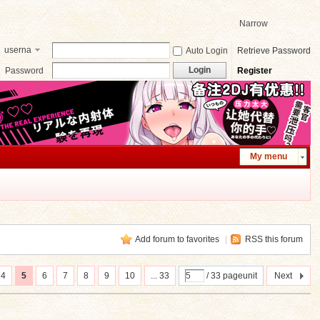
Narrow
userna
Auto Login
Retrieve Password
me
Login
Password
Register
My menu
Add forum to favorites
|
RSS this forum
4
5
6
7
8
9
10
... 33
/ 33 pageunit
Next