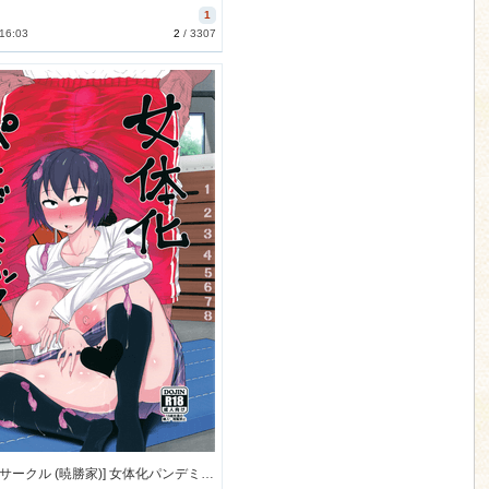
1
 16:03
2
/
3307
[暁勝家のサークル (暁勝家)] 女体化パンデミック2 (オリジナル) [55M]