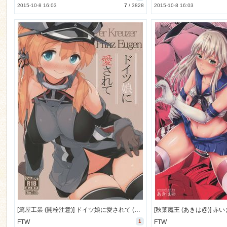
2015-10-8 16:03
7
/
3828
2015-10-8 16:03
[篤屋工業 (開栓注意)] ドイツ娘に愛されて (艦隊これくしょん -艦これ-) [18M]
FTW
1
FTW