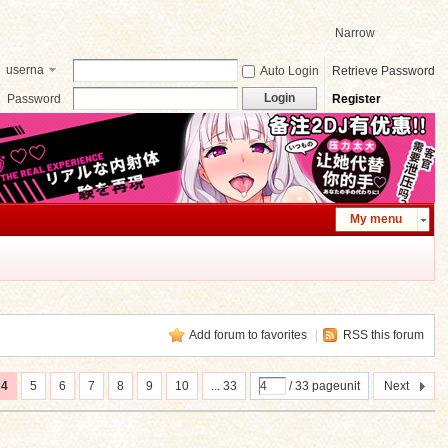
Narrow
userna
Auto Login
Retrieve Password
me
Login
Password
Register
My menu
Add forum to favorites
|
RSS this forum
4
5
6
7
8
9
10
... 33
/ 33 pageunit
Next