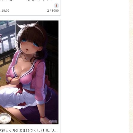
1
7 18:06
2
/
3980
[木鈴亭 (木鈴カケル)] ままゆづくし (THE IDOLM@STER) [49M]