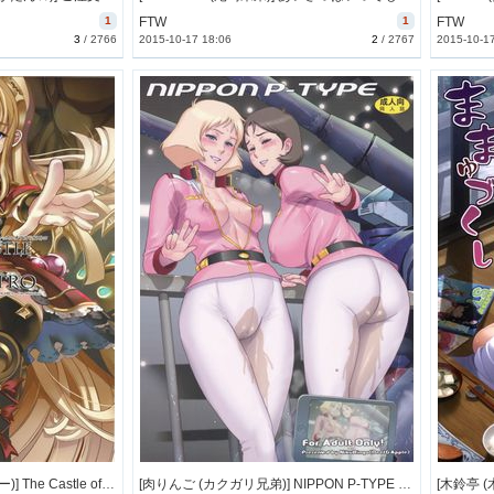
1
FTW
1
FTW
3
/
2766
2015-10-17 18:06
2
/
2767
2015-10-1
[鬼脚堂 (カラテカ・バリュー)] The Castle of Cagliostro (グランブルーファンタジー) [101M]
[肉りんご (カクガリ兄弟)] NIPPON P-TYPE (その他) [別スキャン] [221M]