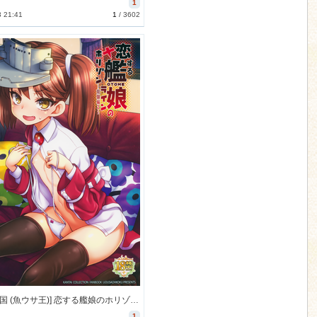
1
3 21:41
1
/
3602
[魚ウサ王国 (魚ウサ王)] 恋する艦娘のホリゾンライン～龍驤編2～ (艦隊これくしょん -艦これ-) [48M]
1