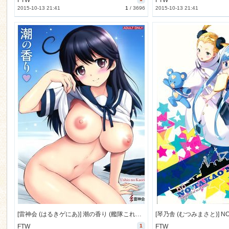
FTW
FTW
2015-10-13 21:41
1
/
3696
2015-10-13 21:41
[雷神会 (はるきゲにあ)] 潮の香り (艦隊これくしょん -艦これ-) [15M]
FTW
1
FTW