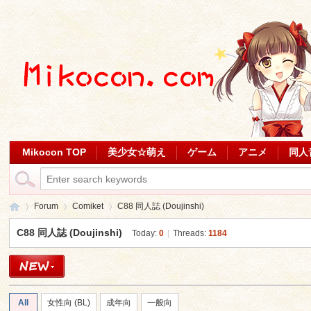
Mikocon TOP
美少女☆萌え
ゲーム
アニメ
同人
Forum
Comiket
C88 同人誌 (Doujinshi)
C88 同人誌 (Doujinshi)
Today:
0
|
Threads:
1184
Mi
»
›
›
All
女性向 (BL)
成年向
一般向