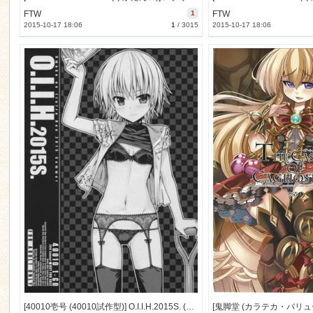
FTW
1
FTW
2015-10-17 18:06
1
/
3015
2015-10-17 18:06
n
[40010壱号 (40010試作型)] O.I.I.H.2015S. (よろず) [別スキャン] [44M]