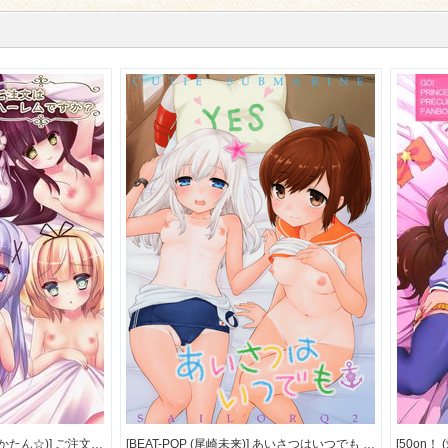
[CARAMEL CRUNCH! (りかたん☆)] ご注文はハーレムですか？ (ご注文はうさぎですか？) [59M]
[BEAT-POP (尾崎未来)] あいさつはいつでも (艦隊これくしょん -艦これ-) [36M]