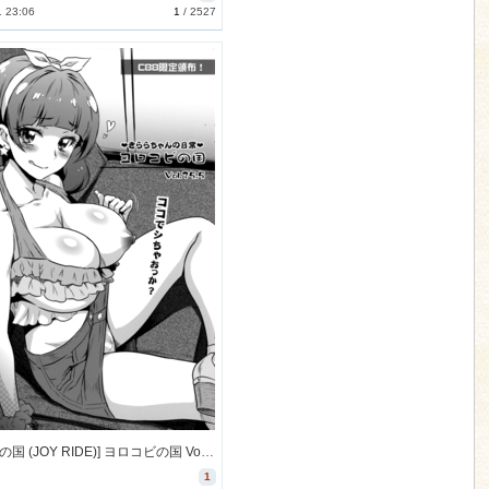
1 23:06
1
/
2527
[ヨロコビの国 (JOY RIDE)] ヨロコビの国 Vol.25.5 きららちゃんの日常 (Go!プリンセスプリキュア) [16M]
1