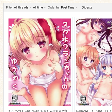
Filter:
All threads
All time
Order by:
Post Time
|
Digests
ko
co
[CARAMEL CRUNCH! (りかたん☆)] スク水フランちゃんのゆうわく (東方Project) [46M]