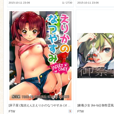
2015-10-11 23:06
1
/
2730
2015-10-11 23:06
[床子屋 (鬼頭えん)] えりかのなつやすみ (オリジナル) [17M]
[劇毒少女 (ke-ta)] 御祭霊風 (
FTW
1
FTW