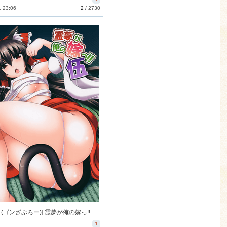
1 23:06
2
/
2730
[有言実行 (ゴンざぶろー)] 霊夢が俺の嫁っ!!伍 (東方Project) [29M]
1