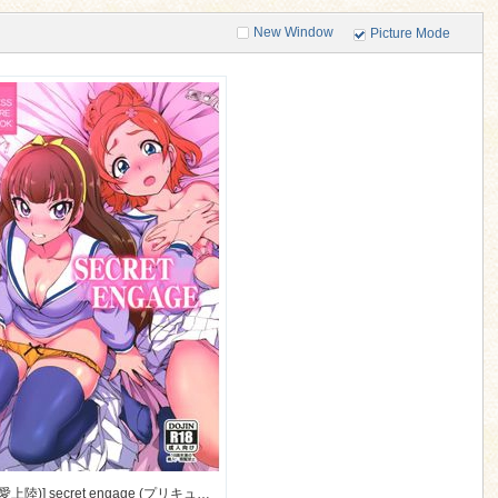
New Window
Picture Mode
[50on！ (愛上陸)] secret engage (プリキュア) [52M]