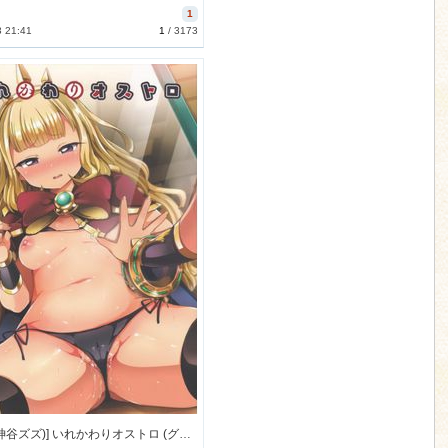
1
3 21:41
1
/
3173
[ズズズ (神谷ズズ)] いれかわりオストロ (グランブルーファンタジー) [121M]