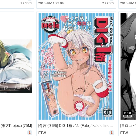
1
/
3085
2015-10-11 23:06
2
/
2885
2015-10-1
東方Project) [75M]
[冬宮 (冬嗣)] DIG-1桁ガム (Fate／kaleid liner プリズマ☆イリヤ、艦隊これくしょん -艦これ-) [72M]
1
FTW
1
FTW