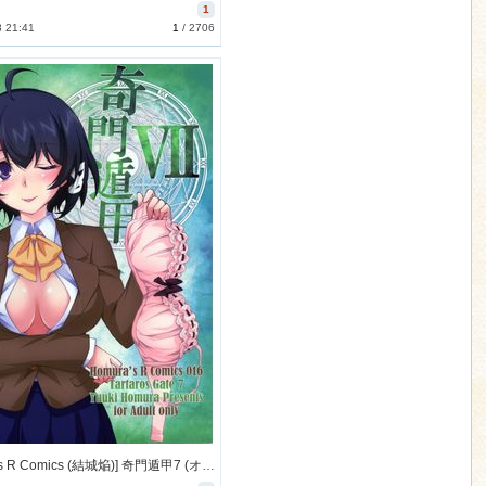
1
3 21:41
1
/
2706
[Homura's R Comics (結城焔)] 奇門遁甲7 (オリジナル) [42M]