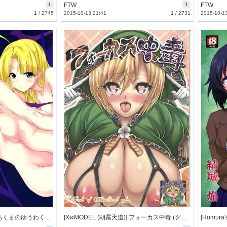
1
FTW
1
FTW
1
/
2745
2015-10-13 21:41
1
/
2731
2015-10-1
[とらっくりすこ (火浦R)] あくまのゆうわく (ハイスクールD×D) [42M]
[X∞MODEL (朝霧天道)] フォーカス中毒 (グランブルーファンタジー) [45M]