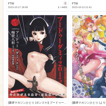
FTW
1
FTW
2015-10-17 18:06
1
/
4483
2015-10-13 21:41
[書肆マガジンひとり (ポンスケ)] ブードゥーダミィ2015 (オリジナル) [189M]