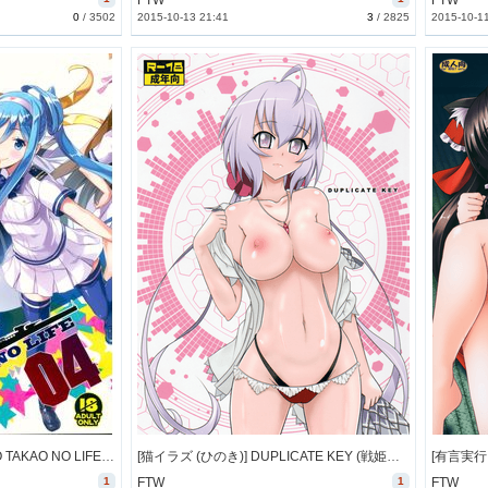
FTW
FTW
0
/
3502
2015-10-13 21:41
3
/
2825
2015-10-1
[琴乃舎 (むつみまさと)] NO TAKAO NO LIFE (蒼き鋼のアルペジオ) [13M]
[猫イラズ (ひのき)] DUPLICATE KEY (戦姫絶唱シンフォギア) [99M]
1
FTW
1
FTW