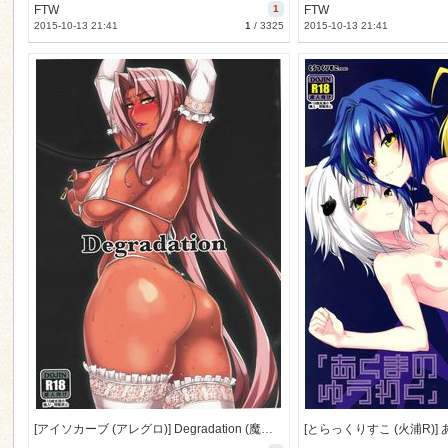
FTW
1
FTW
2015-10-13 21:41
1
/
3325
2015-10-13 21:41
[アイソカーブ (アレグロ)] Degradation (魔界騎士イングリッド) [39M]