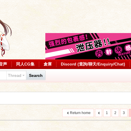
音声
同人CG集
倉庫
Discord (查詢/聊天/Enquiry/Chat)
Thread
Search
Return home
1
2
3