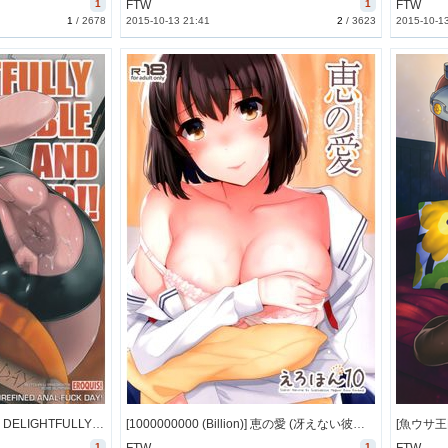
1
FTW
1
FTW
1
/
2678
2015-10-13 21:41
2
/
3623
2015-10-1
[EROQUIS! (ブッチャーU)] DELIGHTFULLY FUCKABLE AND UNREFINED ANAL-FUCK DAY! (オリジナル) [別スキャン] [101M]
[1000000000 (Billion)] 恵の愛 (冴えない彼女の育てかた) [17M]
1
1