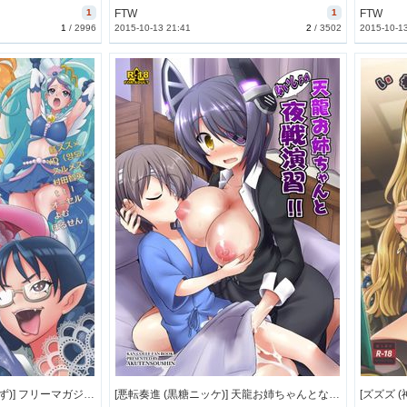
1
FTW
1
FTW
1
/
2996
2015-10-13 21:41
2
/
3502
2015-10-1
[書肆マガジンひとり (よろず)] フリーマガジンひとり #2 (よろず) [88M]
[悪転奏進 (黒糖ニッケ)] 天龍お姉ちゃんとないしょの夜戦演習!! (艦隊これくしょん -艦これ-) [57M]