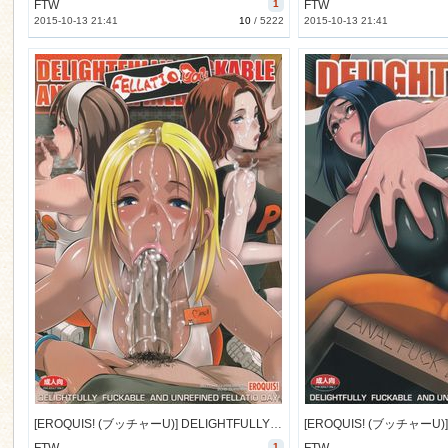
FTW
1
FTW
2015-10-13 21:41
10
/
5222
2015-10-13 21:41
[EROQUIS! (ブッチャーU)] DELIGHTFULLY FUCKABLE AND UNREFINED FELLATIO DAY! (オリジナル) [別スキャン] [99M]
1