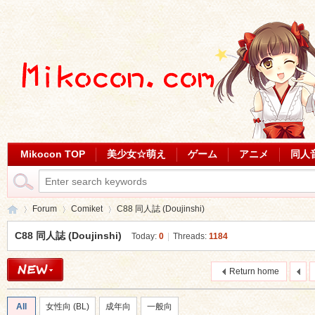
Mikocon TOP
美少女☆萌え
ゲーム
アニメ
同人
Forum
Comiket
C88 同人誌 (Doujinshi)
C88 同人誌 (Doujinshi)
Today:
0
|
Threads:
1184
Mi
»
›
›
Return home
All
女性向 (BL)
成年向
一般向