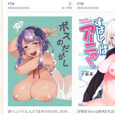
FTW
1
FTW
2015-10-23 23:01
3
/
3753
2015-10-23 23:01
[百々ふぐり (しんどう)] ボスのだがし (だがしかし) [154M]