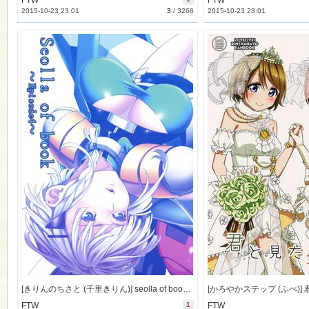
FTW
FTW
2015-10-23 23:01
3
/
3268
2015-10-23 23:01
[きりんのちさと (千里きりん)] seolla of book～episode4～ (スーパーロボット大戦) [26M]
FTW
1
FTW