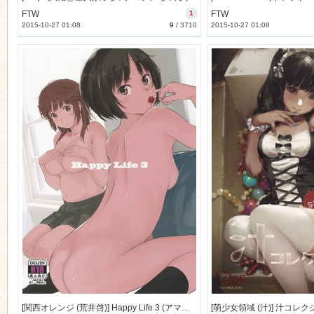
FTW
1
FTW
2015-10-27 01:08
9
/
3710
2015-10-27 01:08
n
[関西オレンジ (荒井啓)] Happy Life 3 (アマガミ) [別スキャン] [176M]
[萌少女領域 (汁)] 汁コレクシ