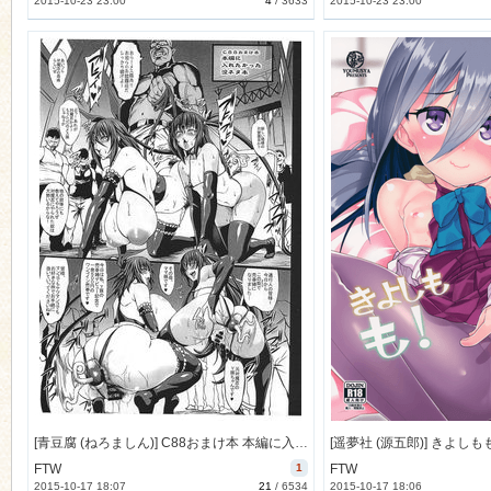
2015-10-23 23:00
4
/
3633
2015-10-23 23:00
[青豆腐 (ねろましん)] C88おまけ本 本編に入れたかった没ネタ本 (対魔忍ユキカゼ) [9M]
FTW
1
FTW
2015-10-17 18:07
21
/
6534
2015-10-17 18:06