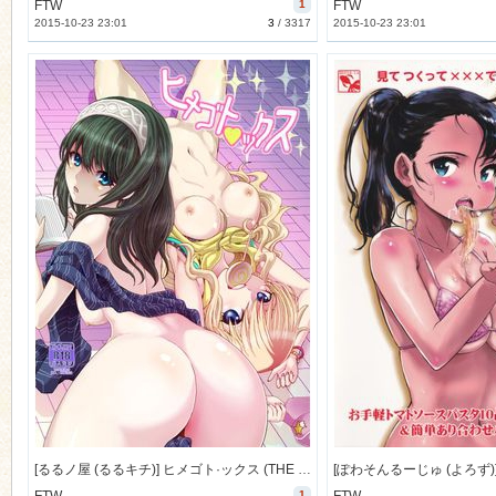
FTW
1
FTW
2015-10-23 23:01
3
/
3317
2015-10-23 23:01
[るるノ屋 (るるキチ)] ヒメゴト·ックス (THE IDOLM@STER) [109M]
1