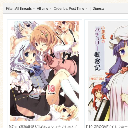
Filter:
All threads
All time
Order by:
Post Time
|
Digests
ko
co
[47sp. (高階@聖人)] めちゃシコチノちゃん (ご注文はうさぎですか？) [9M]