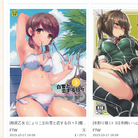
[相原乙女 (にょりこ)] 白雪と恋する日々3 (艦隊これくしょん -艦これ-) [35M]
FTW
1
FTW
2015-10-17 18:06
1
/
2571
2015-10-17 18:06