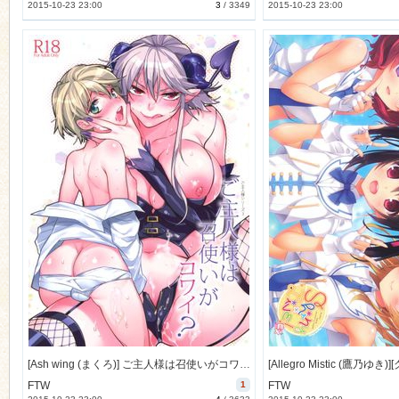
2015-10-23 23:00
3
/
3349
2015-10-23 23:00
[Ash wing (まくろ)] ご主人様は召使いがコワイ？ (オリジナル) [39M]
FTW
1
FTW