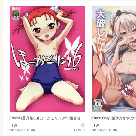
[Reds! (蒼月裕忠)] ほーかごリンク6 (後書改変) [35M]
FTW
1
FTW
2015-10-17 18:06
1
/
2937
2015-10-17 18:06