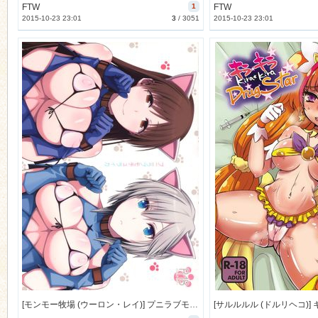
FTW
1
FTW
2015-10-23 23:01
3
/
3051
2015-10-23 23:01
[モンモー牧場 (ウーロン・レイ)] プニラブモチュライカ (アイドルマスター シンデレラガールズ) [34M]