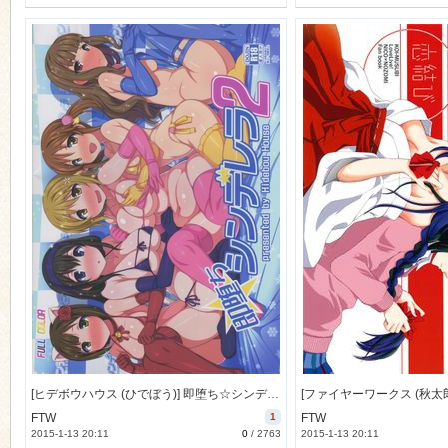
[ヒデボウハウス (ひでぼう)] 即堕ち☆シンデレラ2 (アイドルマスター シンデレラガールズ) [21M]
FTW
1
FTW
2015-1-13 20:11
0
/
2763
2015-1-13 20:11