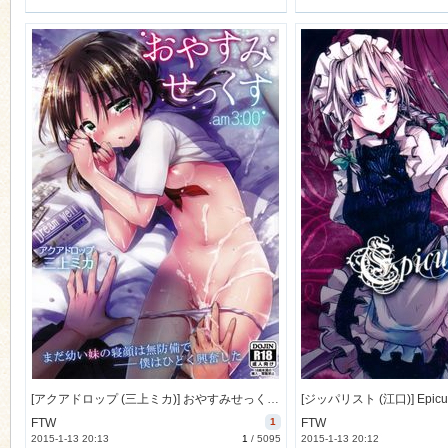
[アクアドロップ (三上ミカ)] おやすみせっくすam3：00 (オリジナル) [25M]
[ジッパリスト (江口)] Epicur
FTW
1
FTW
2015-1-13 20:13
1
/
5095
2015-1-13 20:12