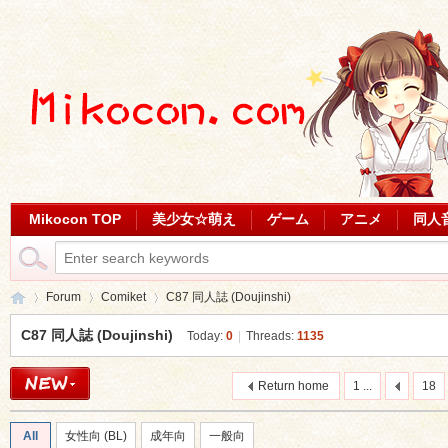
Mikocon TOP
美少女☆萌え
ゲーム
アニメ
同人
Forum
Comiket
C87 同人誌 (Doujinshi)
C87 同人誌 (Doujinshi)
Today:
0
|
Threads:
1135
Mi
»
›
›
Return home
1 ...
18
All
女性向 (BL)
成年向
一般向