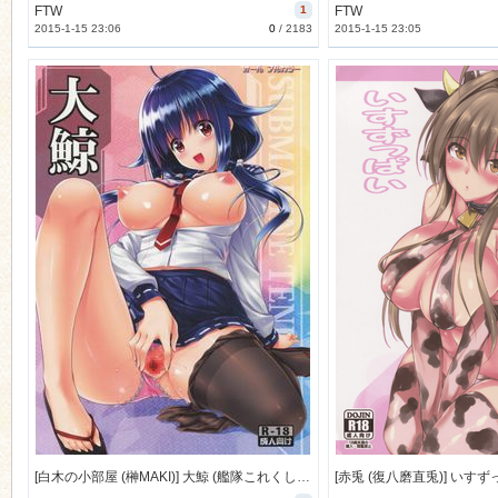
FTW
1
FTW
2015-1-15 23:06
0
/
2183
2015-1-15 23:05
[白木の小部屋 (榊MAKI)] 大鯨 (艦隊これくしょん -艦これ-) [35M]