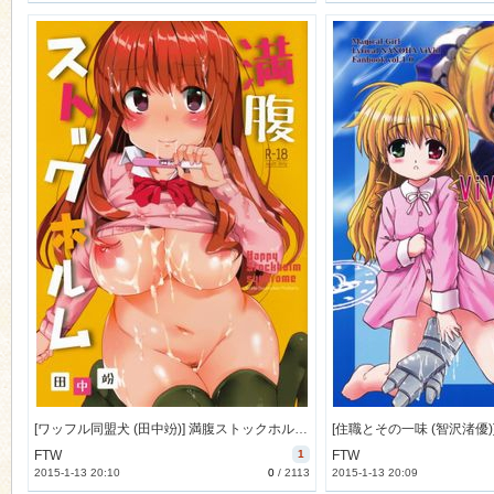
[ワッフル同盟犬 (田中竕)] 満腹ストックホルム (幸腹グラフィティ) [17M]
FTW
1
FTW
2015-1-13 20:10
0
/
2113
2015-1-13 20:09