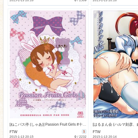
2015-1-13 20:16
0
/
2509
2015-1-13 20:16
[ねこバス停 (しゃあ)] Passion Fruit Girls #十時愛梨 プリンセスバニーは眠らない。(アイドルマスター) [17M]
FTW
1
FTW
2015-1-13 20:15
0
/
2232
2015-1-13 20:14