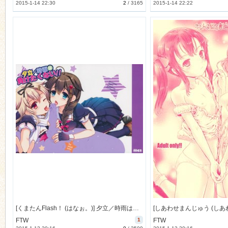
2015-1-14 22:30
2
/
3165
2015-1-14 22:22
[くまたんFlash！ (はなぉ。)] 夕立／時雨は負けたくない！！ (艦隊これくしょん -艦これ-) [156M]
FTW
1
FTW