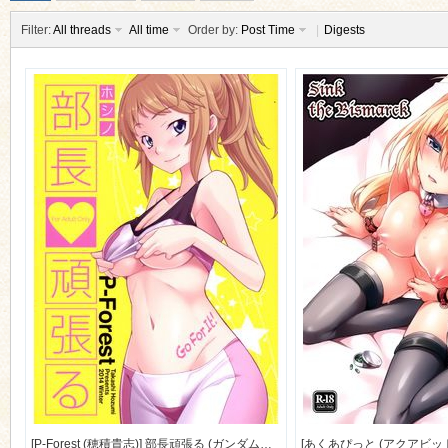
Filter:
All threads
All time
Order by:
Post Time
|
Digests
ko
co
[P-Forest (穂積貴志)] 部長頑張る (ガンダムビルドファイターズトライ) [41M]