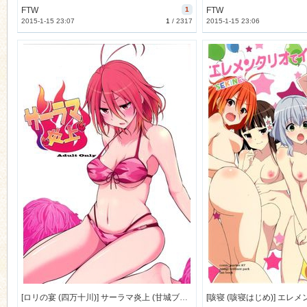
FTW
1
FTW
2015-1-15 23:07
1
/
2317
2015-1-15 23:06
[ロリの宴 (四万十川)] サーラマ炎上 (甘城ブリリアントパーク) [29M]