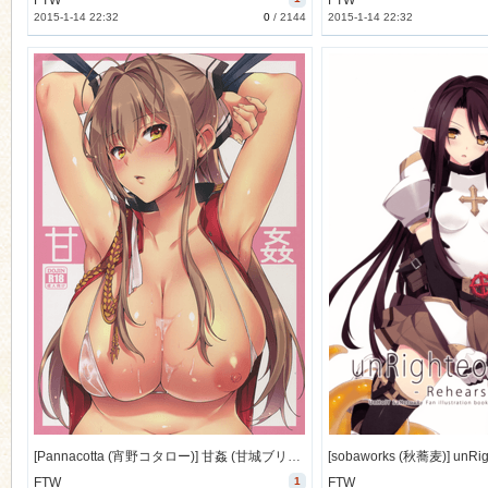
FTW
FTW
2015-1-14 22:32
0
/
2144
2015-1-14 22:32
[Pannacotta (宵野コタロー)] 甘姦 (甘城ブリリアントパーク) [99M]
FTW
1
FTW