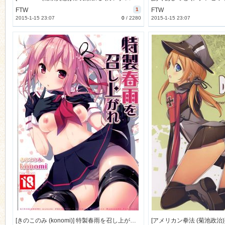
FTW
1
FTW
2015-1-15 23:07
0
/
2280
2015-1-15 23:07
n
[きのこのみ (konomi)] 特製春雨を召し上がれ (艦隊これくしょん -艦これ-) [23M]