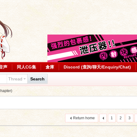
音声
同人CG集
倉庫
Discord (查詢/聊天/Enquiry/Chat)
Thread
Search
apter)
Return home
1
2
3