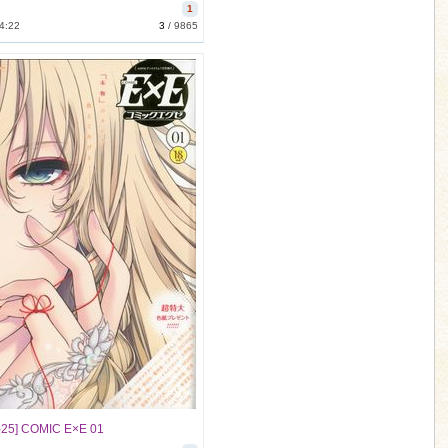
1
4:22
3
/
9865
-25] COMIC E×E 01