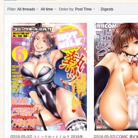
Filter:
All threads
All time
Order by:
Post Time
|
Digests
ko
co
[2016-05-02] コミックホットミルク 2016年6月号 (COMIC HOTMILK 2016-6)