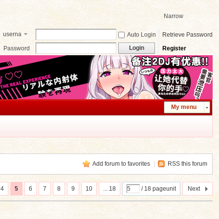
Narrow
userna
Auto Login
Retrieve Password
me
Login
Password
Register
My menu
Add forum to favorites
|
RSS this forum
4
5
6
7
8
9
10
... 18
/ 18 pageunit
Next