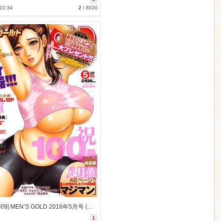
 22:34
2
/
8020
[2016-04-09] MEN’S GOLD 2016年5月号 (Men's Gold 2016-5)
1