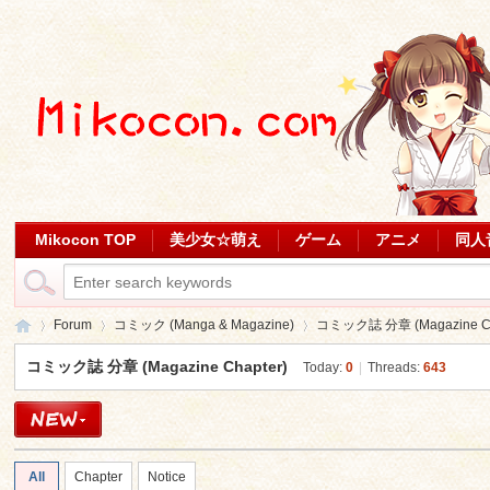
Mikocon TOP
美少女☆萌え
ゲーム
アニメ
同人
Forum
コミック (Manga & Magazine)
コミック誌 分章 (Magazine Ch
コミック誌 分章 (Magazine Chapter)
Today:
0
|
Threads:
643
Mi
»
›
›
All
Chapter
Notice