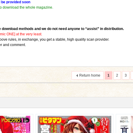
ll be provided soon
ys to download the whole magazine.
e download methods and we do not need anyone to “assist” in distribution.
ic ONE] at the very least.
 above rules, in exchange, you get a stable, high quality scan provider.
ter and comment.
Return home
1
2
3