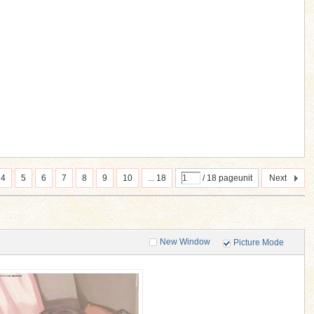
4
5
6
7
8
9
10
... 18
/ 18 pageunit
Next
New Window
Picture Mode