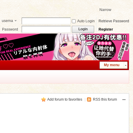
Narrow
userna
Auto Login
Retrieve Password
me
Login
Password
Register
My menu
Add forum to favorites
|
RSS this forum