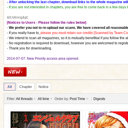
- After unlocking the last chapter, download links to the whole magazine wi
-
If you are not interested in chapters, you are free to come back in a few da
&lt;/strong&gt;
[Notices to Users - Please follow the rules below]
-
We prefer you not to re-upload our scans. We have covered all reasonabl
- If you really have to,
please you must retain our credits [Scanned by Team.Com
- We intend to scan all magazines, so it is mutually benefitial if you follow the
ko
- No registration is required to download, however you are welcomed to regis
- Thank you for downloading.
2014-07-07: New Priority access area opened.
All
Chapter
Notice
co
Filter:
All threads
All time
Order by:
Post Time
|
Digests