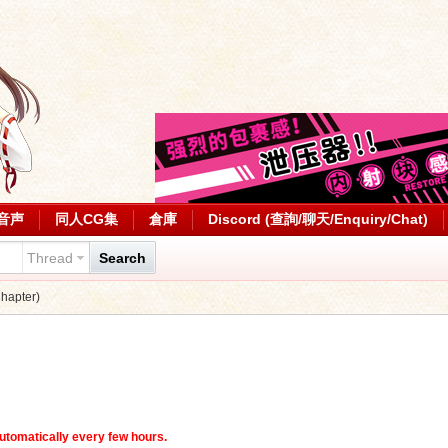
音声
同人CG集
倉庫
Discord (查詢/聊天/Enquiry/Chat)
Thread
Search
apter)
utomatically every few hours.