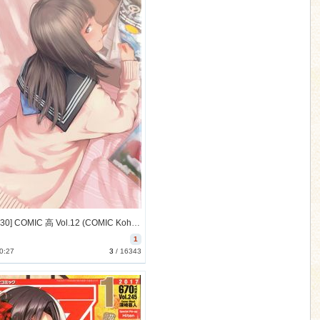
[2016-11-30] COMIC 高 Vol.12 (COMIC Koh vol.12)
1
0:27
3
/
16343