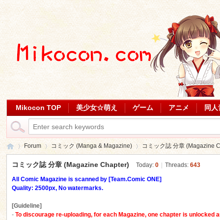
Mikocon TOP
美少女☆萌え
ゲーム
アニメ
同人
Forum
コミック (Manga & Magazine)
コミック誌 分章 (Magazine Ch
コミック誌 分章 (Magazine Chapter)
Today:
0
|
Threads:
643
All Comic Magazine is scanned by [Team.Comic ONE]
Mi
Quality: 2500px, No watermarks.
»
›
›
[Guideline]
-
To discourage re-uploading,
for each Magazine, one chapter is unlocked a