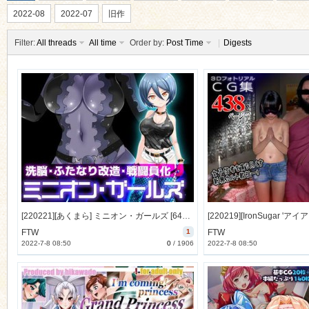
2022-08
2022-07
旧作
Filter:
All threads
All time
Order by:
Post Time
|
Digests
ko
[220221][あくまら] ミニオン・ガールズ [645M] [RJ371108]
co
FTW
1
FTW
2022-7-8 08:50
0
/
1906
2022-7-8 08:50