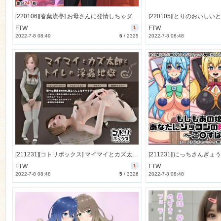
[220106][春葉流亭] お母さんに発情しちゃダメでしょ!このバカ息子ッ! [786M] [RJ363640]
FTW
1
FTW
2022-7-8 08:49
6
/
2325
2022-7-8 08:48
[211231][コトリボックス] マイマイとカズ太朗とトイレの淫蟲地獄 [2184M] [RJ365592]
FTW
1
FTW
2022-7-8 08:48
5
/
3326
2022-7-8 08:48