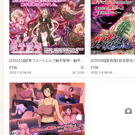
[220111][群青ブルー] エルフ触手陵辱～触手教会と男の娘エルフ編・前編～ [805M] [RJ364138]
FTW
1
FTW
2022-7-8 08:49
0
/
2101
2022-7-8 08:49