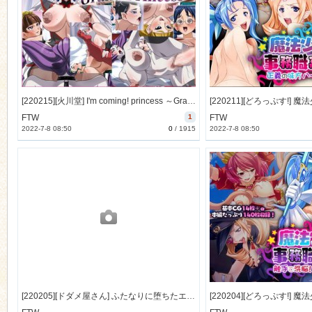
n
[220215][火川堂] I'm coming! princess ～Grand Princess [121M] [RJ375950]
FTW
1
FTW
2022-7-8 08:50
0
/
1915
2022-7-8 08:50
[220205][ドダメ屋さん] ふたなりに堕ちたエルフの姫君と肉欲に沈む王宮 [3705M] [RJ342836]