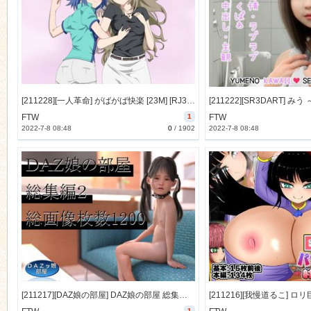
[211228][一人革命] がばがば快楽 [23M] [RJ366396]
FTW
1
FTW
2022-7-8 08:48
0
/
1902
2022-7-8 08:48
[211217][DAZ娘の部屋] DAZ娘の部屋 総集編2 [2407M] [RJ363483]
1