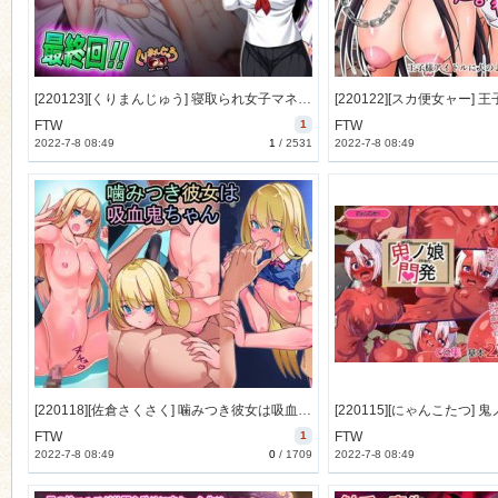
[220123][くりまんじゅう] 寝取られ女子マネのギャル堕ち日記3 [987M] [RJ370738]
FTW
1
FTW
2022-7-8 08:49
1
/
2531
2022-7-8 08:49
[220118][佐倉さくさく] 噛みつき彼女は吸血鬼 [117M] [RJ369506]
FTW
1
FTW
2022-7-8 08:49
0
/
1709
2022-7-8 08:49