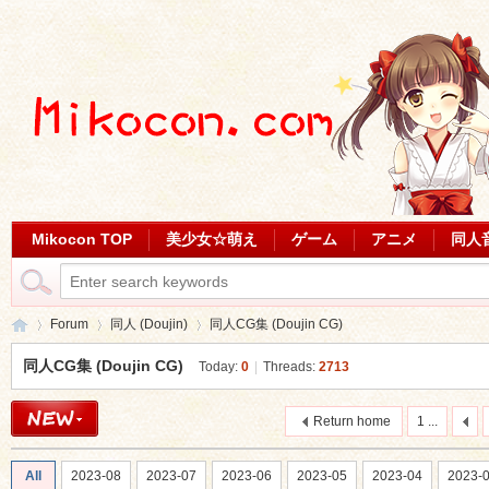
Mikocon TOP
美少女☆萌え
ゲーム
アニメ
同人
Forum
同人 (Doujin)
同人CG集 (Doujin CG)
同人CG集 (Doujin CG)
Today:
0
|
Threads:
2713
Mi
»
›
›
Return home
1 ...
All
2023-08
2023-07
2023-06
2023-05
2023-04
2023-