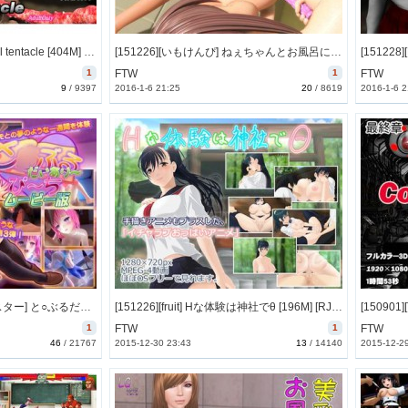
[160104][AKATA] individual tentacle [404M] [RJ168836]
[151226][いもけんぴ] ねぇちゃんとお風呂にはいろ。 [426M] [RJ168499]
1
FTW
1
FTW
9
/
9397
2016-1-6 21:25
20
/
8619
2016-1-6 2
[160102][マーマレード★スター] と○ぶるだいあり～・ぴーち ムービー版 [2705M] [d_089633]
[151226][fruit] Hな体験は神社でθ [196M] [RJ167911]
1
FTW
1
FTW
46
/
21767
2015-12-30 23:43
13
/
14140
2015-12-2