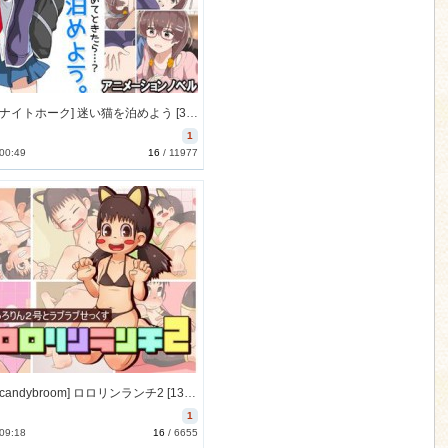
[160127][ナイトホーク] 迷い猫を泊めよう [395M] [RJ171019]
1
 00:49
16
/
11977
[160125][candybroom] ロロリンランチ2 [13M] [RJ170817]
1
 09:18
16
/
6655