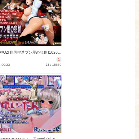
[151126][@OZ] 巨乳捏造ブン屋の悲劇 [1626M] [RJ166143]
1
4 00:23
23
/
15860