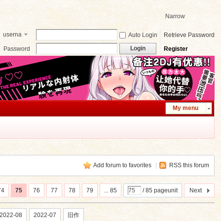
Narrow
userna
Auto Login
Retrieve Password
me
Login
Password
Register
My menu
Add forum to favorites
|
RSS this forum
74
75
76
77
78
79
... 85
/ 85 pageunit
Next
2022-08
2022-07
旧作