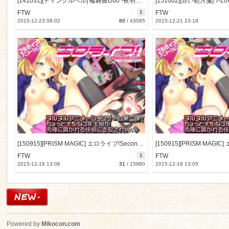
[141031][ティンクルベル] 輪舞曲Duo -夜明けのフォルテシモ- ぷにゅぷりff (Ver.1.06) [10172M] [RJ143025]
FTW
1
FTW
2015-12-23 08:02
80
/
43085
2015-12-21 23:19
[150915][PRISM MAGIC] エロライブ!SecondLive! [612M] [RJ162432]
FTW
1
FTW
2015-12-18 13:06
31
/
15980
2015-12-18 13:05
Powered by
Mikocon.com