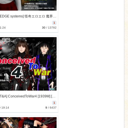
[151228][EDGE systems] 怪奇エロエロ 魔界路地裏 [1165M] [RJ168221]
1
1:24
30
/
13782
[150901][T&A] ConceivedToWar4 [1939M] [RJ162109]
1
9 19:14
9
/
6437