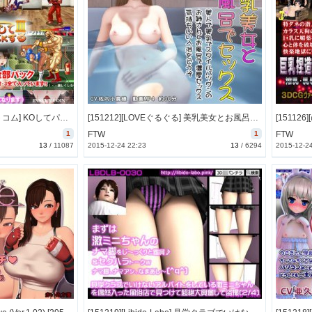
[151222][ハリケーンドットコム] KOしてパックする～ KOしてFUCKする 1・2・3 シリーズ全部をパックしました ～ [665M] [RJ167927]
[151212][LOVEぐるぐる] 美乳美女とお風呂でSEX [1049M] [RJ167714]
1
FTW
1
FTW
13
/
11087
2015-12-24 22:23
13
/
6294
2015-12-2