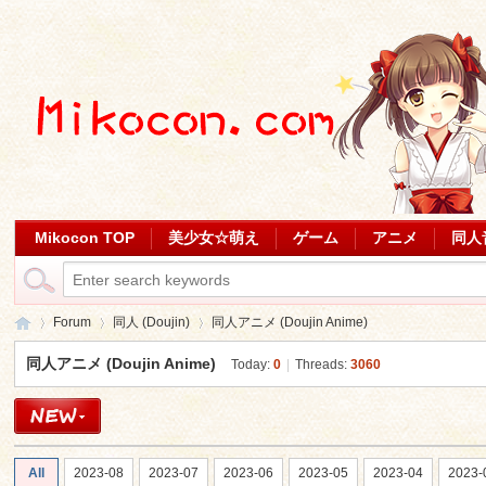
Mikocon TOP
美少女☆萌え
ゲーム
アニメ
同人
Forum
同人 (Doujin)
同人アニメ (Doujin Anime)
同人アニメ (Doujin Anime)
Today:
0
|
Threads:
3060
Mi
»
›
›
All
2023-08
2023-07
2023-06
2023-05
2023-04
2023-