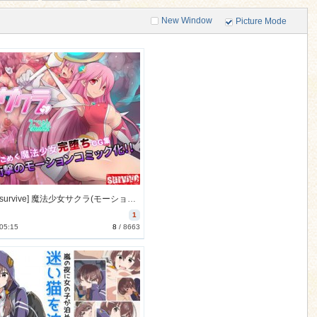
New Window
Picture Mode
[160128][survive] 魔法少女サクラ(モーションコミック版) [410M]
1
 05:15
8
/
8663