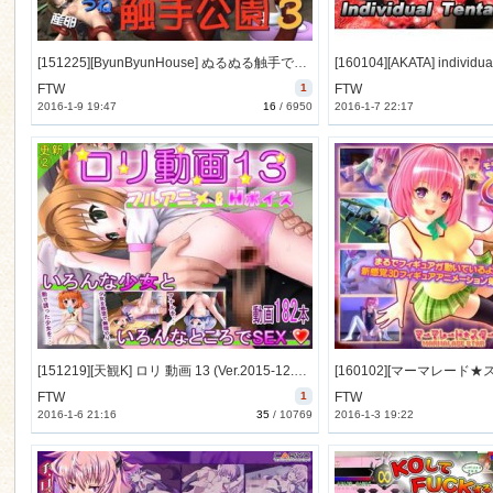
[151225][ByunByunHouse] ぬるぬる触手で子宮がぐちょぐちょ 触手公園3 [247M] [RJ168330]
FTW
1
FTW
2016-1-9 19:47
16
/
6950
2016-1-7 22:17
[151219][天観K] ロリ 動画 13 (Ver.2015-12.26) [889M] [RJ167710]
FTW
1
FTW
2016-1-6 21:16
35
/
10769
2016-1-3 19:22