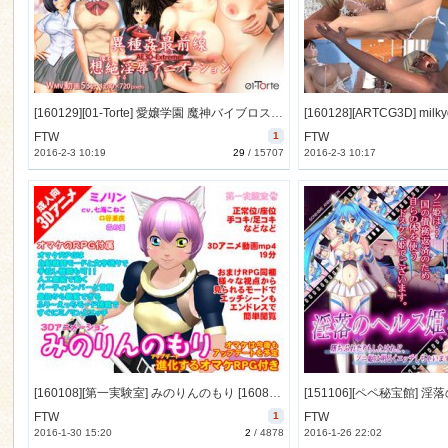
n
[160129][01-Torte] 愛嬢学園 魔神バイブロス5 マルノミコス -神の孕ませ悪魔の右手- ～極☆動!NEX～ [927M] [RJ169351]
FTW
1
FTW
2016-2-3 10:19
29
/
15707
2016-2-3 10:17
[160108][第一実験室] みのりんのもり [1608M] [RJ168614]
FTW
1
FTW
2016-1-30 15:20
2
/
4878
2016-1-26 22:02