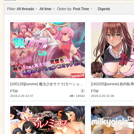
Filter:
All threads
All time
Order by:
Post Time
|
Digests
ko
[160128][survive] 魔法少女サクラ(モーションコミック版) [410M] [RJ170989]
FTW
1
FTW
2016-2-20 22:37
48
/
16042
2016-2-20 22:36
co