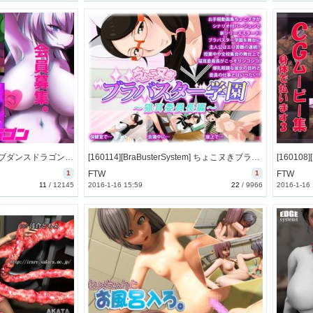
[160109][バンガロゥ] クラブダンスドラゴン (Ver.1.01) [4103M] [RJ168339]
[160114][BraBusterSystem] ちょこヌきブラバスター学園～猫耳委員長編～ [123M] [RJ170196]
1
FTW
1
FTW
11
/
12145
2016-1-16 15:59
22
/
9966
2016-1-16