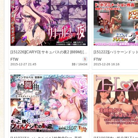
[151226][CARYO] サキュバスの夜2 [889M] [RJ167915]
FTW
1
FTW
2015-12-27 21:45
33
/
16434
2015-12-26 16:16