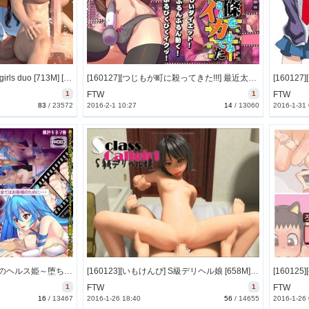
[160128][ARTCG3D] milkygirls duo [713M] [RJ171087]
[160127][つじもが町に殺ってきた!!!] 最近太ってきた東條さんを電マで激しくイカせてみた [945M] [RJ170187]
1
FTW
1
FTW
83
/
23572
2016-2-1 10:27
14
/
13060
2016-1-31
[151106][ペペ秘宝館] 淫落のヘルス姫～堕ちぶれたりもしたけど、ソニ姫は明るくエッチしちゃいます～ [605M] [RJ165718]
[160123][いもけんぴ] S級デリヘル娘 [658M] [RJ170740]
1
FTW
1
FTW
16
/
13467
2016-1-26 18:40
56
/
14655
2016-1-26