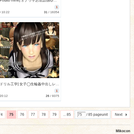
[151218][Potato mine] オナッ子お世話係ゆいたん [1055M] [RJ167180]
1
9 10:22
31
/
16354
[151124][ドリル工学] 女子◯生輪姦中出しレイプで快楽堕ち! [1107M] [RJ166246]
1
 20:12
26
/
9375
74
75
76
77
78
79
... 85
/ 85 pageunit
Next
Mikocon