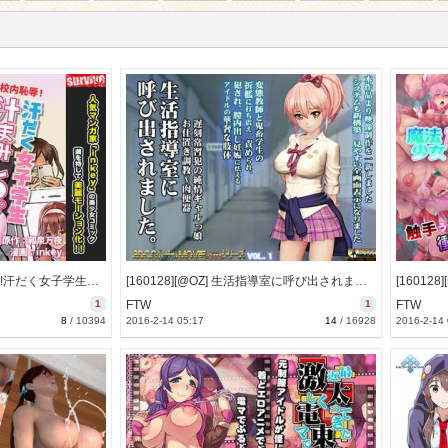
[160205][survive] 校内恥辱!汗だく女子学生汁まみレ〇プ(モーションコミック版) [214M] [RJ171249]
[160128][@OZ] 生活指導室に呼び出されました。 [1285M]
1
FTW
1
FTW
8
/
10394
2016-2-14 05:17
14
/
16928
2016-2-14