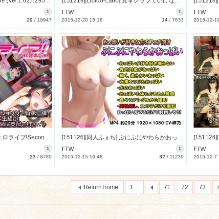
[151002][赤い処方箋] T-Love (Ver.1.02) [2957M] [RJ163317]
[151219][Libido-Labo] 見学クラブでいけないアルバイトをしている激ミニちゃんを偶然入った風俗店で見つけて超絶大興奮して盗撮(4分の2) [144M] [RJ168050]
1
FTW
1
FTW
29
/
18947
2015-12-20 15:18
14
/
7633
2015-12-1
[150915][PRISM MAGIC] エロライブ!SecondLive! [612M] [RJ162432]
[151126][同人ふぇち] ぷにぷにやわらかおっぱい [2968M] [RJ166847]
1
FTW
1
FTW
23
/
8789
2015-12-15 10:48
32
/
11239
2015-12-7
Return home
1 ...
71
72
73