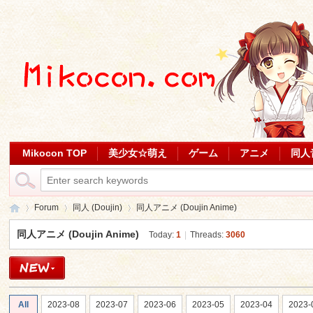
Mikocon TOP
美少女☆萌え
ゲーム
アニメ
同人
Forum
同人 (Doujin)
同人アニメ (Doujin Anime)
同人アニメ (Doujin Anime)
Today:
1
|
Threads:
3060
Mi
»
›
›
All
2023-08
2023-07
2023-06
2023-05
2023-04
2023-