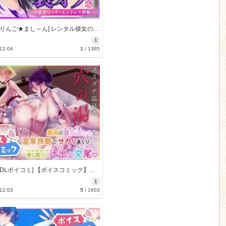
[230901][りんご★まし～ん] レンタル彼女の裏オプ誘惑～清楚ビッチ×エンドレス搾精～【アニメ版】 [1607M] [RJ01089102]
1
 12:04
1
/
1395
[230729][DLボイコミ] 【ボイスコミック】メスダチ温泉 穴の湯 [33M] [RJ01080718]
1
 12:03
5
/
1603