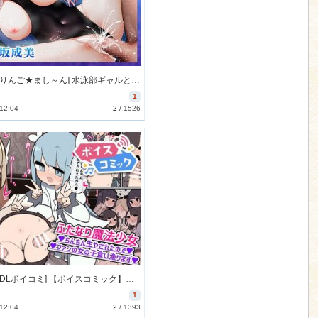
[231017][りんご★まし～ん] 水泳部ギャルと秘密の放課後特訓～キミはもうアタシのモノだから～【アニメ版】 [1336M] [RJ01094771]
1
 12:04
2
/
1526
[231007][DLボイコミ] 【ボイスコミック】ふたなり魔法少女 ちんちん生やされたのでファンの女の子食べちゃいま～す [25M] [RJ01105830]
1
 12:04
2
/
1393