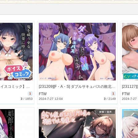
[231209][DLボイコミ] 【ボイスコミック】隷辱ノ戦巫女 [24M] [RJ01127768]
[231209][F・A・S] ダブルサキュバスの敗北射精我慢ゲーム [12744M] [RJ01115109]
1
FTW
1
FTW
3
/
1853
2024-7-27 12:04
3
/
2149
2024-7-27