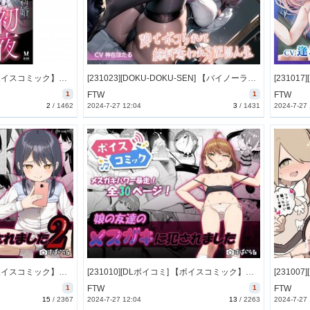
[231024][DLボイコミ] 【ボイスコミック】娼館の主【年齢不詳】との新婚【になる】初夜 [35M] [RJ01111423]
[231023][DOKU-DOKU-SEN] 【バイノーラル+映像】自分を舐めているバイト先の褐色ギャル後輩に脚でボコられて給料奪われる泥沼人生 [5523M] [RJ01097002]
1
FTW
1
FTW
2
/
1462
2024-7-27 12:04
3
/
1431
2024-7-27
[231010][DLボイコミ] 【ボイスコミック】娘の友達のメ○ガキに犯されました2 [26M] [RJ01106133]
[231010][DLボイコミ] 【ボイスコミック】娘の友達のメ○ガキに犯されました [24M] [RJ01106125]
1
FTW
1
FTW
15
/
2367
2024-7-27 12:04
13
/
2263
2024-7-27