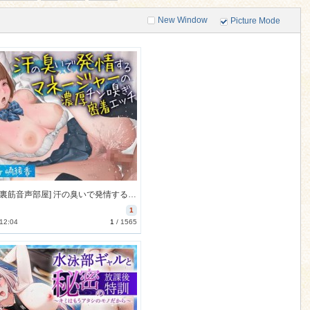
New Window
Picture Mode
[231127][裏筋音声部屋] 汗の臭いで発情するマネージャーの濃厚チン嗅ぎ密着エッチ【アニメ版】 [1197M] [RJ01118506]
1
 12:04
1
/
1565