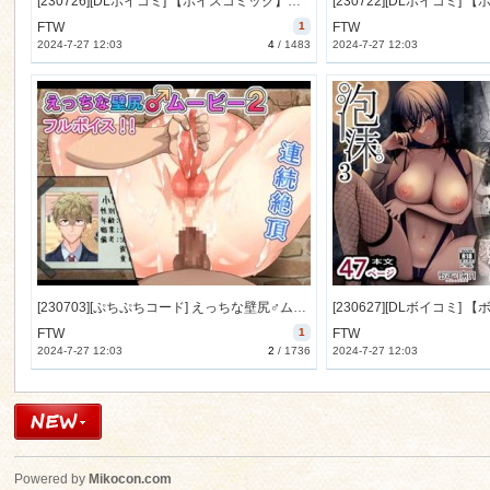
[230726][DLボイコミ] 【ボイスコミック】元陰キャの巨乳ヤリマン妹がエロすぎて、お兄ちゃんはもう…!! 0 ～地味子の私が変わった理由～ [32M] [RJ01079819]
FTW
1
FTW
2024-7-27 12:03
4
/
1483
2024-7-27 12:03
[230703][ぷちぷちコード] えっちな壁尻♂ムービー2 [1466M] [RJ01073960]
FTW
1
FTW
2024-7-27 12:03
2
/
1736
2024-7-27 12:03
Powered by
Mikocon.com