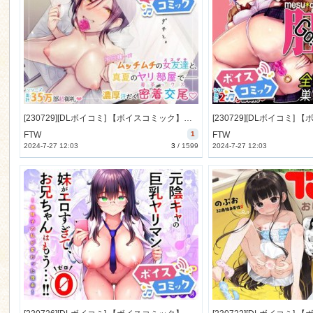
[230729][DLボイコミ] 【ボイスコミック】メスダチと。 [19M] [RJ01080716]
FTW
1
FTW
2024-7-27 12:03
3
/
1599
2024-7-27 12:03