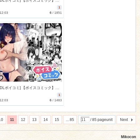
[230707][DLボイコミ] 【ボイスコミック】メイド教育-没落貴族 瑠璃川椿- [15M] [RJ01071000]
1
 12:03
6
/
1851
[230627][DLボイコミ] 【ボイスコミック】泡沫～裏垢ドM派遣OLオナホ調教～ [37M] [RJ01070956]
1
 12:03
6
/
1483
10
11
12
13
14
15
... 85
/ 85 pageunit
Next
Mikocon