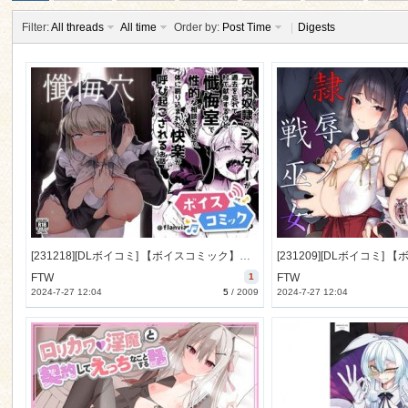
Filter:
All threads
All time
Order by:
Post Time
|
Digests
ko
[231218][DLボイコミ] 【ボイスコミック】懺悔穴 [31M] [RJ01128101]
FTW
1
FTW
2024-7-27 12:04
5
/
2009
2024-7-27 12:04
co