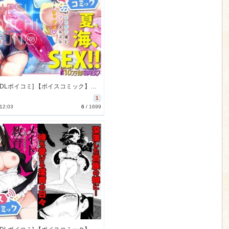
[230729][DLボイコミ] 【ボイスコミック】メスダチSUN [33M] [RJ01080683]
1
 12:03
6
/
1699