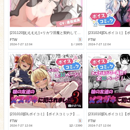
n
[231120][むむむむ] ○リカワ淫魔と契約してえっちなことする話【アニメ版】 [3460M] [RJ01114109]
FTW
1
FTW
2024-7-27 12:04
1
/
1605
2024-7-27 12:04
[231010][DLボイコミ] 【ボイスコミック】娘の友達のメ○ガキに犯されました3 [28M] [RJ01106144]
FTW
1
FTW
2024-7-27 12:04
12
/
2390
2024-7-27 12:04