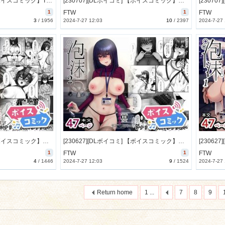
[230722][DLボイコミ] 【ボイスコミック】TS○リおじさんの冒険 オナニー編 [48M] [RJ01079139]
[230707][DLボイコミ] 【ボイスコミック】メイド教育2 -没落貴族瑠璃川椿- [15M] [RJ01071004]
1
FTW
1
FTW
3
/
1956
2024-7-27 12:03
10
/
2397
2024-7-27
[230627][DLボイコミ] 【ボイスコミック】泡沫3～裏垢ドM派遣OLオナホ調教～ [39M] [RJ01070980]
[230627][DLボイコミ] 【ボイスコミック】泡沫2～裏垢ドM派遣OLオナホ調教～ [44M] [RJ01070975]
1
FTW
1
FTW
4
/
1446
2024-7-27 12:03
9
/
1524
2024-7-27
Return home
1 ...
7
8
9