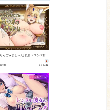
[230922][りんご★まし～ん] 低音ドスケベ女王のロイヤルマンコは英雄チンポで孕みたい【アニメ版】 [878M] [RJ01094002]
1
 12:04
3
/
1442