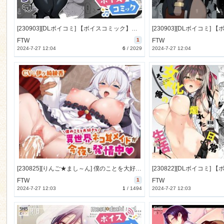
[230903][DLボイコミ] 【ボイスコミック】パーティに雇った魔法使いに無責任種付けする話3 [18M] [RJ01093925]
FTW
1
FTW
2024-7-27 12:04
6
/
2029
2024-7-27 12:04
[230825][りんご★まし～ん] 僕のことを大好きな異世界ネコ耳メイドが今夜も発情中【アニメ版】 [418M] [RJ01085455]
FTW
1
FTW
2024-7-27 12:03
1
/
1494
2024-7-27 12:03