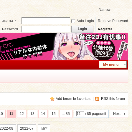
Narrow
userna
Auto Login
Retrieve Password
me
Login
Password
Register
My menu
Add forum to favorites
|
RSS this forum
10
11
12
13
14
15
... 85
/ 85 pageunit
Next
2022-08
2022-07
旧作