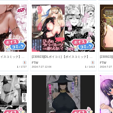
[230924][DLボイコミ] 【ボイスコミック】メ○ガキリナちゃん [37M] [RJ01101207]
[230923][DLボイコミ] 【ボイスコミック】パラサイトラバー ―黒ラバー触手服に寄生された姫騎士物語― [25M] [RJ01101205]
1
FTW
1
FTW
1
/
1727
2024-7-27 12:04
1
/
1413
2024-7-27