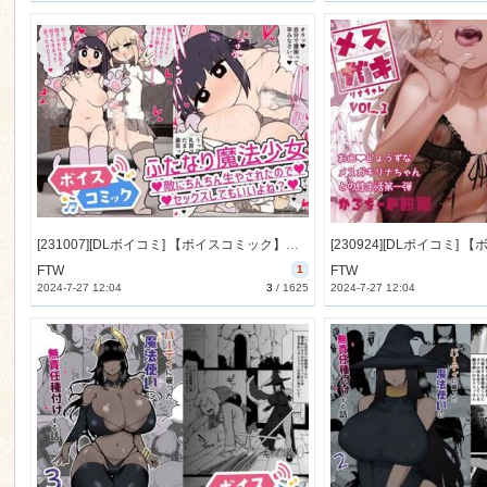
[231007][DLボイコミ] 【ボイスコミック】ふたなり魔法少女 ～敵にちんちん生やされたのでセックスしてもいいよね？～ [21M] [RJ01105827]
FTW
1
FTW
2024-7-27 12:04
3
/
1625
2024-7-27 12:04