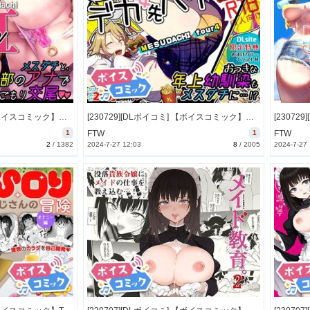
[230729][DLボイコミ] 【ボイスコミック】メスダチGo! [28M] [RJ01080695]
[230729][DLボイコミ] 【ボイスコミック】メスダチfour糸目のデカ女先パイ [20M] [RJ01080690]
1
FTW
1
FTW
2
/
1382
2024-7-27 12:03
8
/
2005
2024-7-27