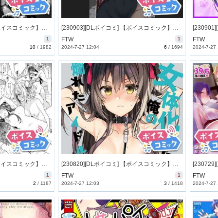
[230903][DLボイコミ] 【ボイスコミック】パーティに雇った魔法使いに無責任種付けする話2 [25M] [RJ01093915]
[230903][DLボイコミ] 【ボイスコミック】パーティに雇った魔法使いに無責任種付けする話 [9M] [RJ01093907]
1
FTW
1
FTW
10
/
1982
2024-7-27 12:04
6
/
1694
2024-7-27
[230822][DLボイコミ] 【ボイスコミック】女体化した俺の爛れた日常生活 [31M] [RJ01089153]
[230820][DLボイコミ] 【ボイスコミック】女体化した俺の爛れたアイドル生活 [25M] [RJ01089135]
1
FTW
1
FTW
2
/
1187
2024-7-27 12:03
3
/
1418
2024-7-27