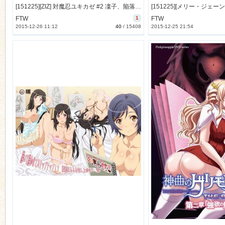
[151225][ZIZ] 対魔忍ユキカゼ #2 凜子、陥落 (DVD 720x480 x264) [265M]
FTW
1
FTW
2015-12-26 11:12
40
/
15408
2015-12-25 21:54