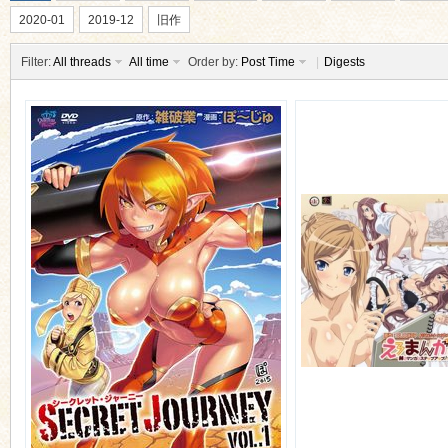
2020-01
2019-12
旧作
Filter:
All threads
All time
Order by:
Post Time
|
Digests
ko
co