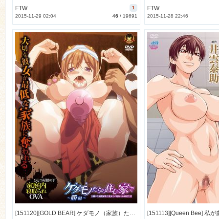
FTW
1
FTW
2015-11-29 02:04
46
/
19691
2015-11-28 22:46
[151120][GOLD BEAR] ケダモノ（家族）たちの住む家で ～勝 編～ 大嫌いな最低家族と彼女との寝取られ同居生活 (DVD 720x480 x264) [390M]