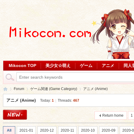
Mikocon TOP
美少女☆萌え
ゲーム
アニメ
同人
Forum
ゲーム関連 (Game Category)
アニメ (Anime)
アニメ (Anime)
Today:
1
|
Threads:
467
Mi
»
›
›
Return home
1 
All
2021-01
2020-12
2020-11
2020-10
2020-09
2020-