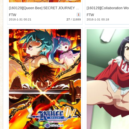
[160129][Queen Bee] SECRET JOURNEY VOL.1 (DVD 720x480 x264) [197M]
FTW
1
FTW
2016-1-31 00:21
27
/
11889
2016-1-31 00:18
n