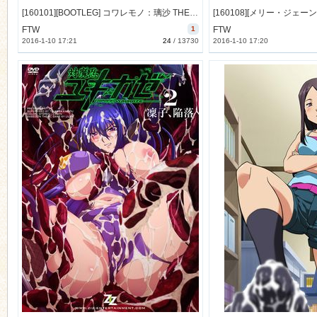
[160101][BOOTLEG] コワレモノ：璃沙 THE ANIMATION (DVD 720x480 x264) [184M]
FTW
1
FTW
2016-1-10 17:21
24
/
13730
2016-1-10 17:20