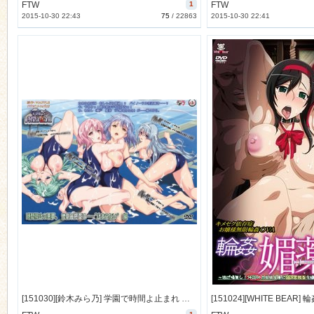
FTW
1
FTW
2015-10-30 22:43
75
/
22863
2015-10-30 22:41
[151030][鈴木みら乃] 学園で時間よ止まれ 時間停止の悪夢。惨劇最終章は……“止まらない”編 (DVD 720x480 x264) [364M]