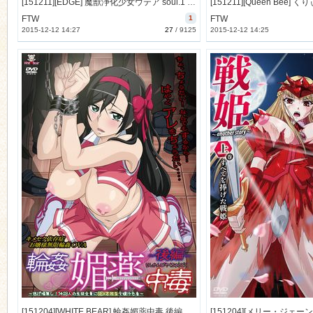
[151211][EDGE] 魔獣浄化少女ウテア soul.1 カレンの花 (DVD 720x480 x264) [357M]
FTW
1
FTW
2015-12-12 14:27
27
/
9125
2015-12-12 14:25
[151204][WHITE BEAR] 輪姦媚薬中毒 後編 ～逃げ場無し！1428人の生徒全員にSEXされる令嬢沙也香～ (DVD 720x480 x264) [209M]