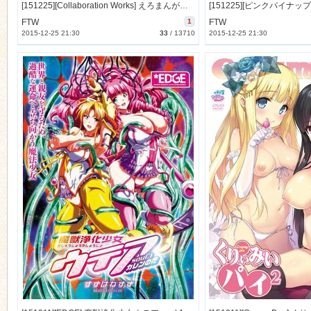
[151225][Collaboration Works] えろまんが！ Hもマンガもステップアップ♪ 描いて描かれてステップアップ!? 綾部はるるを召し上がれ編 (DVD 720x480 x264) [368M]
FTW
1
FTW
2015-12-25 21:30
33
/
13710
2015-12-25 21:30