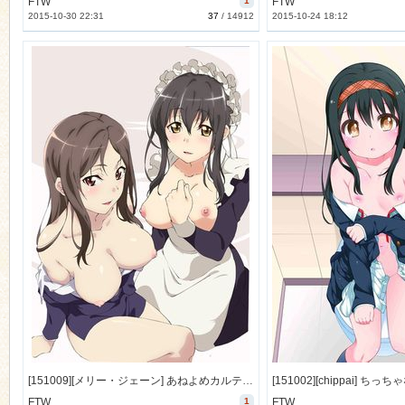
FTW
1
FTW
2015-10-30 22:31
37
/
14912
2015-10-24 18:12
[151009][メリー・ジェーン] あねよめカルテット 上巻 キャリアウーマンな姉と引きこもりメイド姉 (DVD 720x480 x264) [208M]
FTW
1
FTW