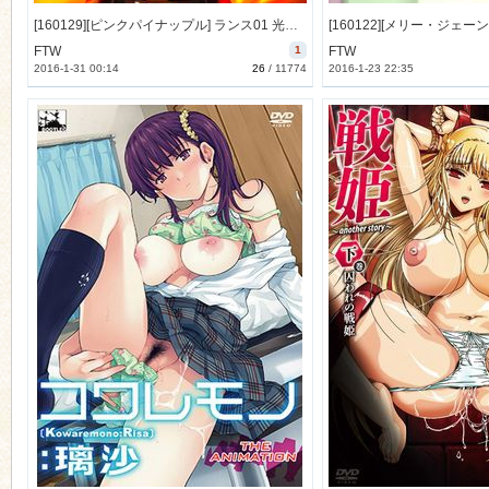
[160129][ピンクパイナップル] ランス01 光をもとめて THE ANIMATION 第3話「ランス、断つ!!」 (DVD 720x480 x264) [335M]
FTW
1
FTW
2016-1-31 00:14
26
/
11774
2016-1-23 22:35