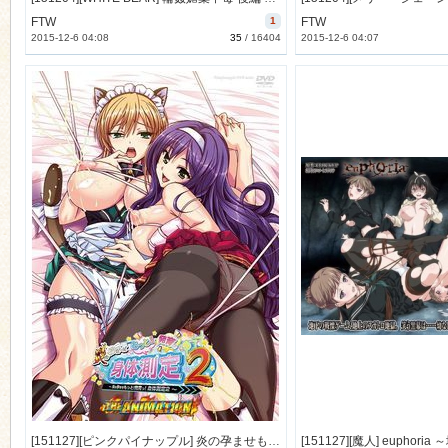
FTW
1
FTW
2015-12-6 04:08
35
/
16404
2015-12-6 04:07
[151127][ピンクパイナップル] 炎の孕ませもっと！発育っ！身体測定2 THE ANIMATION (DVD 720x480 x264) [281M]