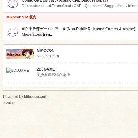
Comic ONE 話し合い (Comic ONE Discussion)
(2)
Discussion about Team.Comic ONE - Questions / Suggestions / Infor
Mikocon VIP 優先
VIP 未放流ゲーム・アニメ (Non-Public Released Games & Anime)
Moderators:
trenx
MIKOCON
Mikocon.com
2DJGAME
美少女遊戲綜合論壇
Powered by
Mikocon.com
© 2014~