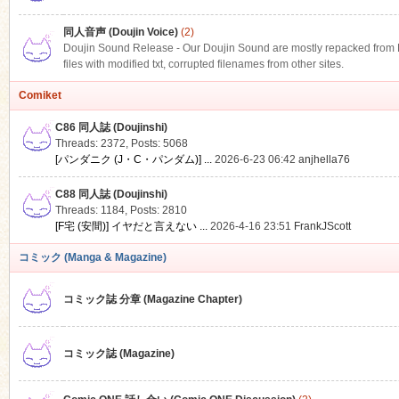
同人音声 (Doujin Voice)
(2)
Doujin Sound Release - Our Doujin Sound are mostly repacked from DLS
files with modified txt, corrupted filenames from other sites.
Comiket
C86 同人誌 (Doujinshi)
Threads: 2372
,
Posts: 5068
[パンダニク (J・C・パンダム)] ...
2026-6-23 06:42
anjhella76
C88 同人誌 (Doujinshi)
Threads: 1184
,
Posts: 2810
[F宅 (安間)] イヤだと言えない ...
2026-4-16 23:51
FrankJScott
コミック (Manga & Magazine)
コミック誌 分章 (Magazine Chapter)
コミック誌 (Magazine)