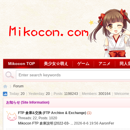
Mikocon TOP
美少女☆萌え
ゲーム
アニメ
同人
Forum
Today:
20
|
Yesterday:
20
|
Posts:
1198243
|
Members:
300164
|
Welcome 
お知らせ (Site Information)
Mi
»
FTP 倉庫&交換 (FTP Archive & Exchange)
(1)
Threads: 22
,
Posts: 1020
Mikocon FTP 倉庫說明 [2022-03- ...
2026-8-6 19:56
AaronFer