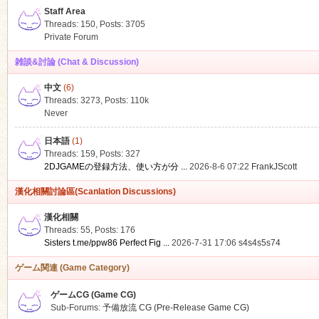
Staff Area
Threads: 150
,
Posts: 3705
Private Forum
雑談&討論 (Chat & Discussion)
中文
(6)
ko
Threads: 3273
,
Posts:
110k
Never
日本語
(1)
Threads: 159
,
Posts: 327
2DJGAMEの登録方法、使い方が分 ...
2026-8-6 07:22
FrankJScott
漢化相關討論區(Scanlation Discussions)
漢化相關
Threads: 55
,
Posts: 176
co
Sisters t.me/ppw86 Perfect Fig ...
2026-7-31 17:06
s4s4s5s74
ゲーム関連 (Game Category)
ゲームCG (Game CG)
Sub-Forums:
予備放流 CG (Pre-Release Game CG)