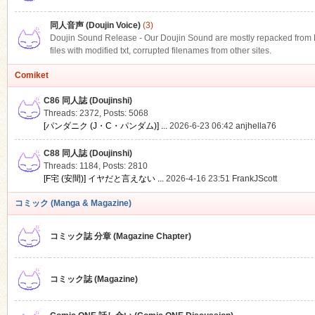
同人音声 (Doujin Voice)
(3)
Doujin Sound Release - Our Doujin Sound are mostly repacked from DLS
files with modified txt, corrupted filenames from other sites.
Comiket
C86 同人誌 (Doujinshi)
Threads: 2372
,
Posts: 5068
[パンダニク (J・C・パンダム)] ...
2026-6-23 06:42
anjhella76
C88 同人誌 (Doujinshi)
Threads: 1184
,
Posts: 2810
[F宅 (安間)] イヤだと言えない ...
2026-4-16 23:51
FrankJScott
コミック (Manga & Magazine)
コミック誌 分章 (Magazine Chapter)
コミック誌 (Magazine)