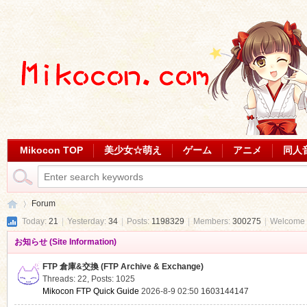
Mikocon TOP
美少女☆萌え
ゲーム
アニメ
同人
Forum
Today:
21
|
Yesterday:
34
|
Posts:
1198329
|
Members:
300275
|
Welcome 
お知らせ (Site Information)
Mi
»
FTP 倉庫&交換 (FTP Archive & Exchange)
Threads: 22
,
Posts: 1025
Mikocon FTP Quick Guide
2026-8-9 02:50
1603144147