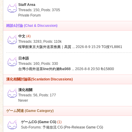
Staff Area
Threads: 150
,
Posts: 3705
Private Forum
雑談&討論 (Chat & Discussion)
中文
(4)
ko
Threads: 3283
,
Posts:
110k
桜華館東京大阪外送茶推薦｜高質 ...
2026-8-9 15:29
TG搜YL8861
日本語
Threads: 160
,
Posts: 330
台灣小雨外送茶line外約瀨fba988 ...
2026-8-8 20:50
fb15800
漢化相關討論區(Scanlation Discussions)
漢化相關
Threads: 56
,
Posts: 177
co
Never
ゲーム関連 (Game Category)
ゲームCG (Game CG)
(1)
Sub-Forums:
予備放流 CG (Pre-Release Game CG)