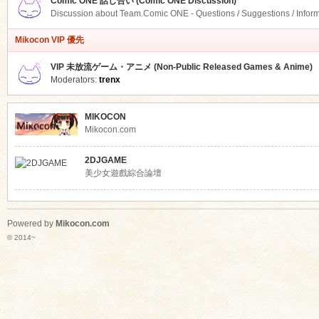
Comic ONE 話し合い (Comic ONE Discussion)
Discussion about Team.Comic ONE - Questions / Suggestions / Infor
Mikocon VIP 優先
VIP 未放流ゲーム・アニメ (Non-Public Released Games & Anime)
Moderators:
trenx
MIKOCON
Mikocon.com
2DJGAME
美少女遊戲綜合論壇
Powered by
Mikocon.com
© 2014~