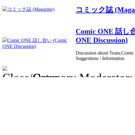
コミック誌 (Magaz
Comic ONE 話し合
ONE Discussion)
Discussion about Team.Comic 
Suggestions / Information
Category Moderator
Mikocon VIP 優先
VIP 未放流ゲー
Public Release