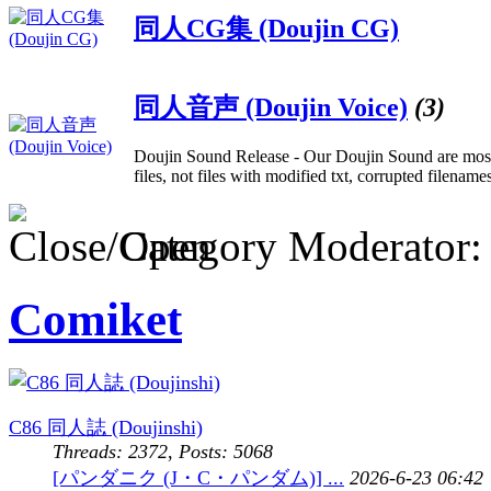
同人CG集 (Doujin CG)
同人音声 (Doujin Voice)
(3)
Doujin Sound Release - Our Doujin Sound are most
files, not files with modified txt, corrupted filename
Category Moderator
Comiket
C86 同人誌 (Doujinshi)
Threads: 2372
,
Posts: 5068
[パンダニク (J・C・パンダム)] ...
2026-6-23 06:42