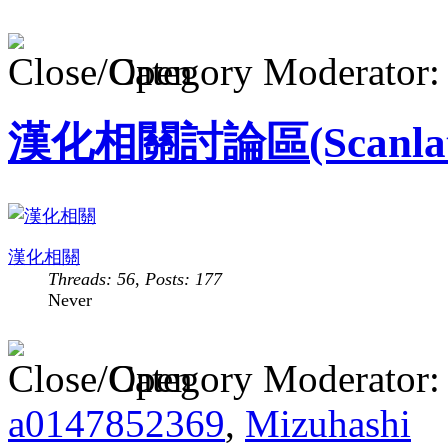
Category Moderator
漢化相關討論區(Scanlation
漢化相關
Threads: 56
,
Posts: 177
Never
Category Moderator
a0147852369
,
Mizuhashi