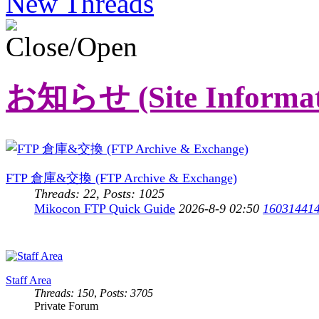
New Threads
お知らせ (Site Informat
FTP 倉庫&交換 (FTP Archive & Exchange)
Threads: 22
,
Posts: 1025
Mikocon FTP Quick Guide
2026-8-9 02:50
16031441
Staff Area
Threads: 150
,
Posts: 3705
Private Forum