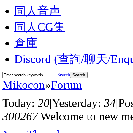
同人音声
同人CG集
倉庫
Discord (查詢/聊天/Enqui
Search
Search
Mikocon
»
Forum
Today:
20
|
Yesterday:
34
|
Po
300267
|
Welcome to new m