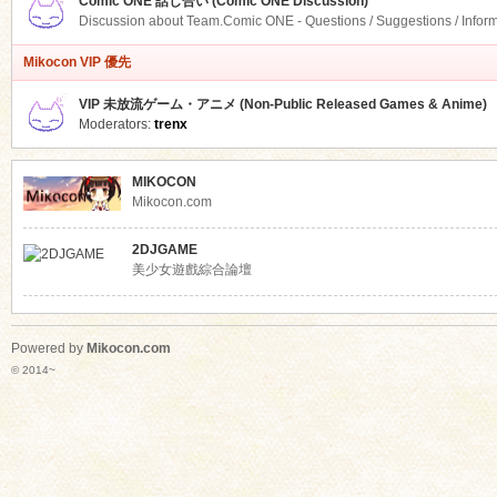
Comic ONE 話し合い (Comic ONE Discussion)
Discussion about Team.Comic ONE - Questions / Suggestions / Infor
Mikocon VIP 優先
VIP 未放流ゲーム・アニメ (Non-Public Released Games & Anime)
Moderators:
trenx
MIKOCON
Mikocon.com
2DJGAME
美少女遊戲綜合論壇
Powered by
Mikocon.com
© 2014~