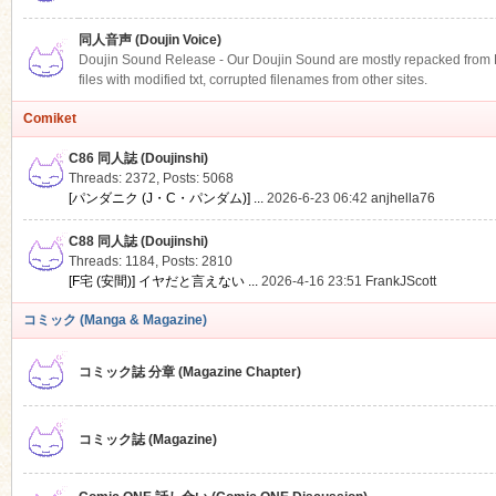
同人音声 (Doujin Voice)
Doujin Sound Release - Our Doujin Sound are mostly repacked from DLS
files with modified txt, corrupted filenames from other sites.
Comiket
C86 同人誌 (Doujinshi)
Threads: 2372
,
Posts: 5068
[パンダニク (J・C・パンダム)] ...
2026-6-23 06:42
anjhella76
C88 同人誌 (Doujinshi)
Threads: 1184
,
Posts: 2810
[F宅 (安間)] イヤだと言えない ...
2026-4-16 23:51
FrankJScott
コミック (Manga & Magazine)
コミック誌 分章 (Magazine Chapter)
コミック誌 (Magazine)