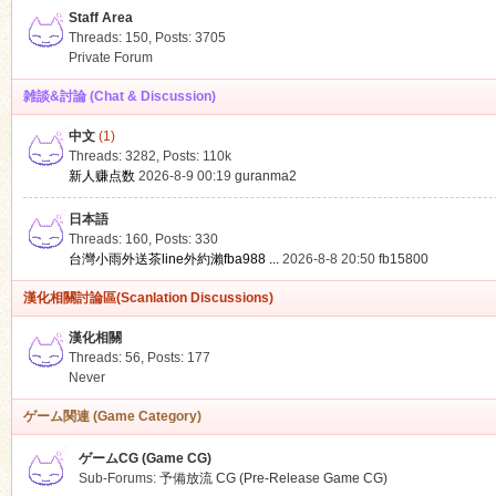
Staff Area
Threads: 150
,
Posts: 3705
Private Forum
雑談&討論 (Chat & Discussion)
中文
(1)
ko
Threads: 3282
,
Posts:
110k
新人赚点数
2026-8-9 00:19
guranma2
日本語
Threads: 160
,
Posts: 330
台灣小雨外送茶line外約瀨fba988 ...
2026-8-8 20:50
fb15800
漢化相關討論區(Scanlation Discussions)
漢化相關
Threads: 56
,
Posts: 177
co
Never
ゲーム関連 (Game Category)
ゲームCG (Game CG)
Sub-Forums:
予備放流 CG (Pre-Release Game CG)