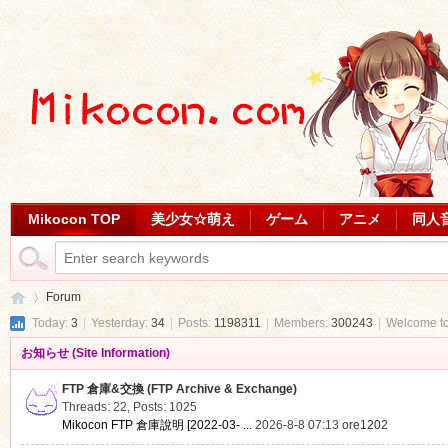
Mikocon TOP
美少女☆萌え
ゲーム
アニメ
同人
Forum
Today:
3
|
Yesterday:
34
|
Posts:
1198311
|
Members:
300243
|
Welcome t
お知らせ (Site Information)
Mi
»
FTP 倉庫&交換 (FTP Archive & Exchange)
Threads: 22
,
Posts: 1025
Mikocon FTP 倉庫說明 [2022-03- ...
2026-8-8 07:13
ore1202