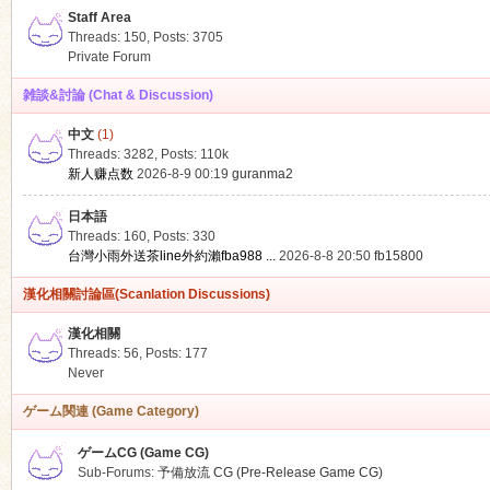
Staff Area
Threads: 150
,
Posts: 3705
Private Forum
雑談&討論 (Chat & Discussion)
中文
(1)
ko
Threads: 3282
,
Posts:
110k
新人赚点数
2026-8-9 00:19
guranma2
日本語
Threads: 160
,
Posts: 330
台灣小雨外送茶line外約瀨fba988 ...
2026-8-8 20:50
fb15800
漢化相關討論區(Scanlation Discussions)
漢化相關
Threads: 56
,
Posts: 177
co
Never
ゲーム関連 (Game Category)
ゲームCG (Game CG)
Sub-Forums:
予備放流 CG (Pre-Release Game CG)