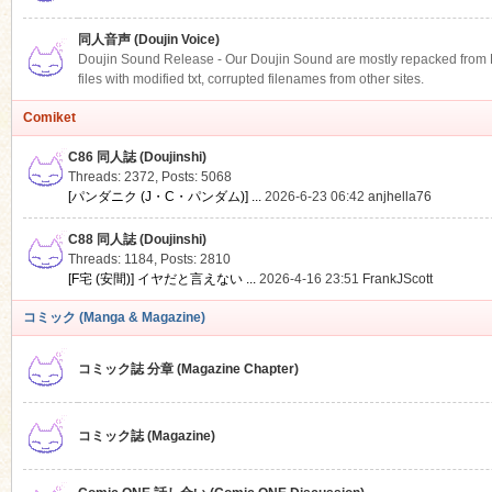
同人音声 (Doujin Voice)
Doujin Sound Release - Our Doujin Sound are mostly repacked from DLS
files with modified txt, corrupted filenames from other sites.
Comiket
C86 同人誌 (Doujinshi)
Threads: 2372
,
Posts: 5068
[パンダニク (J・C・パンダム)] ...
2026-6-23 06:42
anjhella76
C88 同人誌 (Doujinshi)
Threads: 1184
,
Posts: 2810
[F宅 (安間)] イヤだと言えない ...
2026-4-16 23:51
FrankJScott
コミック (Manga & Magazine)
コミック誌 分章 (Magazine Chapter)
コミック誌 (Magazine)