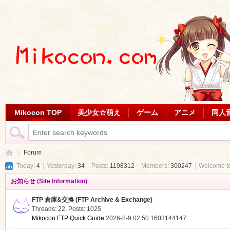
Mikocon TOP
美少女☆萌え
ゲーム
アニメ
同人
Forum
Today:
4
|
Yesterday:
34
|
Posts:
1198312
|
Members:
300247
|
Welcome t
お知らせ (Site Information)
Mi
»
FTP 倉庫&交換 (FTP Archive & Exchange)
Threads: 22
,
Posts: 1025
Mikocon FTP Quick Guide
2026-8-9 02:50
1603144147