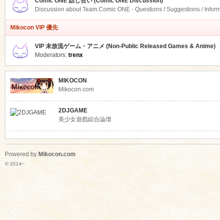
Comic ONE 話し合い (Comic ONE Discussion)
Discussion about Team.Comic ONE - Questions / Suggestions / Infor
Mikocon VIP 優先
VIP 未放流ゲーム・アニメ (Non-Public Released Games & Anime)
Moderators:
trenx
MIKOCON
Mikocon.com
2DJGAME
美少女遊戲綜合論壇
Powered by
Mikocon.com
© 2014~