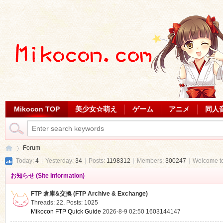
Mikocon TOP
美少女☆萌え
ゲーム
アニメ
同人
Forum
Today:
4
|
Yesterday:
34
|
Posts:
1198312
|
Members:
300247
|
Welcome t
お知らせ (Site Information)
Mi
»
FTP 倉庫&交換 (FTP Archive & Exchange)
Threads: 22
,
Posts: 1025
Mikocon FTP Quick Guide
2026-8-9 02:50
1603144147