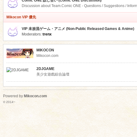
Comic ONE 話し合い (Comic ONE Discussion)
Discussion about Team.Comic ONE - Questions / Suggestions / Infor
Mikocon VIP 優先
VIP 未放流ゲーム・アニメ (Non-Public Released Games & Anime)
Moderators:
trenx
MIKOCON
Mikocon.com
2DJGAME
美少女遊戲綜合論壇
Powered by
Mikocon.com
© 2014~