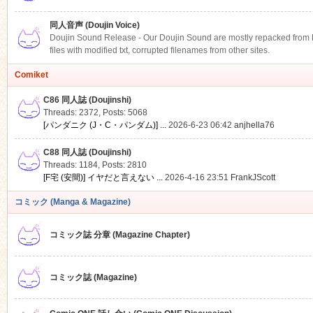
同人音声 (Doujin Voice)
Doujin Sound Release - Our Doujin Sound are mostly repacked from DLS
files with modified txt, corrupted filenames from other sites.
Comiket
C86 同人誌 (Doujinshi)
Threads: 2372
,
Posts: 5068
[パンダニク (J・C・パンダム)] ...
2026-6-23 06:42
anjhella76
C88 同人誌 (Doujinshi)
Threads: 1184
,
Posts: 2810
[F宅 (安間)] イヤだと言えない ...
2026-4-16 23:51
FrankJScott
コミック (Manga & Magazine)
コミック誌 分章 (Magazine Chapter)
コミック誌 (Magazine)