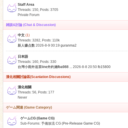
Staff Area
Threads: 150
,
Posts: 3705
Private Forum
雑談&討論 (Chat & Discussion)
中文
(1)
ko
Threads: 3282
,
Posts:
110k
新人赚点数
2026-8-9 00:19
guranma2
日本語
Threads: 160
,
Posts: 330
台灣小雨外送茶line外約瀨fba988 ...
2026-8-8 20:50
fb15800
漢化相關討論區(Scanlation Discussions)
漢化相關
Threads: 56
,
Posts: 177
co
Never
ゲーム関連 (Game Category)
ゲームCG (Game CG)
Sub-Forums:
予備放流 CG (Pre-Release Game CG)