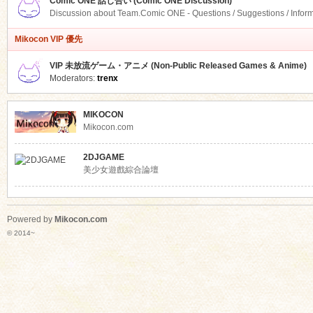
Comic ONE 話し合い (Comic ONE Discussion)
Discussion about Team.Comic ONE - Questions / Suggestions / Infor
Mikocon VIP 優先
VIP 未放流ゲーム・アニメ (Non-Public Released Games & Anime)
Moderators:
trenx
MIKOCON
Mikocon.com
2DJGAME
美少女遊戲綜合論壇
Powered by
Mikocon.com
© 2014~