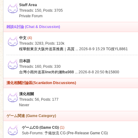
Staff Area
Threads: 150
,
Posts: 3705
Private Forum
雑談&討論 (Chat & Discussion)
中文
(4)
ko
Threads: 3283
,
Posts:
110k
桜華館東京大阪外送茶推薦｜高質 ...
2026-8-9 15:29
TG搜YL8861
日本語
Threads: 160
,
Posts: 330
台灣小雨外送茶line外約瀨fba988 ...
2026-8-8 20:50
fb15800
漢化相關討論區(Scanlation Discussions)
漢化相關
Threads: 56
,
Posts: 177
co
Never
ゲーム関連 (Game Category)
ゲームCG (Game CG)
(1)
Sub-Forums:
予備放流 CG (Pre-Release Game CG)