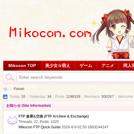
Mikocon TOP
美少女☆萌え
ゲーム
アニメ
同人
Forum
Today:
20
|
Yesterday:
34
|
Posts:
1198328
|
Members:
300267
|
Welcome 
お知らせ (Site Information)
Mi
»
FTP 倉庫&交換 (FTP Archive & Exchange)
Threads: 22
,
Posts: 1025
Mikocon FTP Quick Guide
2026-8-9 02:50
1603144147