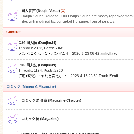
同人音声 (Doujin Voice)
(3)
Doujin Sound Release - Our Doujin Sound are mostly repacked from DLS
files with modified txt, corrupted filenames from other sites.
Comiket
C86 同人誌 (Doujinshi)
Threads: 2372
,
Posts: 5068
[パンダニク (J・C・パンダム)] ...
2026-6-23 06:42
anjhella76
C88 同人誌 (Doujinshi)
Threads: 1184
,
Posts: 2810
[F宅 (安間)] イヤだと言えない ...
2026-4-16 23:51
FrankJScott
コミック (Manga & Magazine)
コミック誌 分章 (Magazine Chapter)
コミック誌 (Magazine)