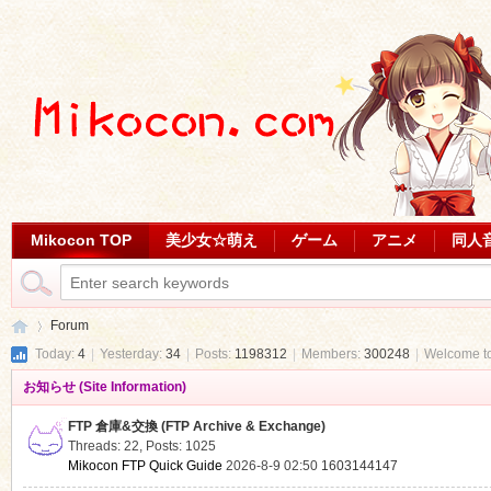
Mikocon TOP
美少女☆萌え
ゲーム
アニメ
同人
Forum
Today:
4
|
Yesterday:
34
|
Posts:
1198312
|
Members:
300248
|
Welcome t
お知らせ (Site Information)
Mi
»
FTP 倉庫&交換 (FTP Archive & Exchange)
Threads: 22
,
Posts: 1025
Mikocon FTP Quick Guide
2026-8-9 02:50
1603144147