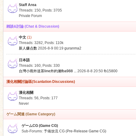
Staff Area
Threads: 150
,
Posts: 3705
Private Forum
雑談&討論 (Chat & Discussion)
中文
(1)
ko
Threads: 3282
,
Posts:
110k
新人赚点数
2026-8-9 00:19
guranma2
日本語
Threads: 160
,
Posts: 330
台灣小雨外送茶line外約瀨fba988 ...
2026-8-8 20:50
fb15800
漢化相關討論區(Scanlation Discussions)
漢化相關
Threads: 56
,
Posts: 177
co
Never
ゲーム関連 (Game Category)
ゲームCG (Game CG)
Sub-Forums:
予備放流 CG (Pre-Release Game CG)