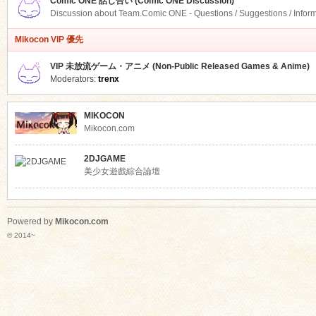
Comic ONE 話し合い (Comic ONE Discussion)
Discussion about Team.Comic ONE - Questions / Suggestions / Infor
Mikocon VIP 優先
VIP 未放流ゲーム・アニメ (Non-Public Released Games & Anime)
Moderators:
trenx
MIKOCON
Mikocon.com
2DJGAME
美少女遊戲綜合論壇
Powered by
Mikocon.com
© 2014~