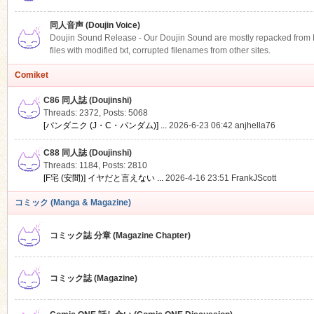
同人音声 (Doujin Voice)
Doujin Sound Release - Our Doujin Sound are mostly repacked from DLS
files with modified txt, corrupted filenames from other sites.
Comiket
C86 同人誌 (Doujinshi)
Threads: 2372
,
Posts: 5068
[パンダニク (J・C・パンダム)] ...
2026-6-23 06:42
anjhella76
C88 同人誌 (Doujinshi)
Threads: 1184
,
Posts: 2810
[F宅 (安間)] イヤだと言えない ...
2026-4-16 23:51
FrankJScott
コミック (Manga & Magazine)
コミック誌 分章 (Magazine Chapter)
コミック誌 (Magazine)