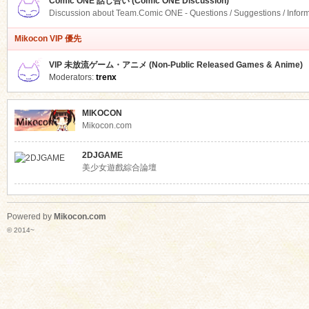
Comic ONE 話し合い (Comic ONE Discussion)
Discussion about Team.Comic ONE - Questions / Suggestions / Infor
Mikocon VIP 優先
VIP 未放流ゲーム・アニメ (Non-Public Released Games & Anime)
Moderators:
trenx
MIKOCON
Mikocon.com
2DJGAME
美少女遊戲綜合論壇
Powered by
Mikocon.com
© 2014~