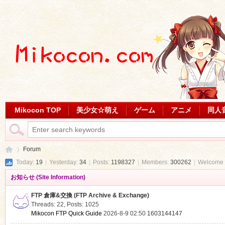
Mikocon TOP
美少女☆萌え
ゲーム
アニメ
同人
Forum
Today:
19
|
Yesterday:
34
|
Posts:
1198327
|
Members:
300262
|
Welcome 
お知らせ (Site Information)
Mi
»
FTP 倉庫&交換 (FTP Archive & Exchange)
Threads: 22
,
Posts: 1025
Mikocon FTP Quick Guide
2026-8-9 02:50
1603144147