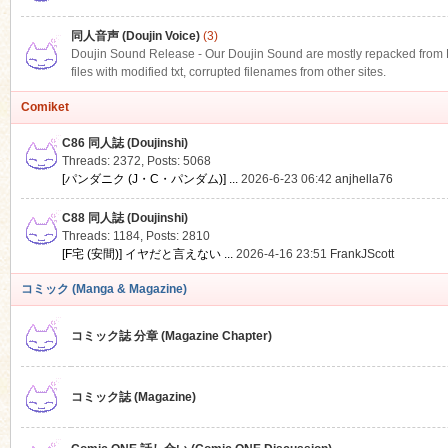
同人音声 (Doujin Voice)
(3)
Doujin Sound Release - Our Doujin Sound are mostly repacked from DLS
files with modified txt, corrupted filenames from other sites.
Comiket
C86 同人誌 (Doujinshi)
Threads: 2372
,
Posts: 5068
[パンダニク (J・C・パンダム)] ...
2026-6-23 06:42
anjhella76
C88 同人誌 (Doujinshi)
Threads: 1184
,
Posts: 2810
[F宅 (安間)] イヤだと言えない ...
2026-4-16 23:51
FrankJScott
コミック (Manga & Magazine)
コミック誌 分章 (Magazine Chapter)
コミック誌 (Magazine)