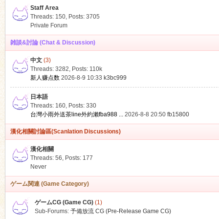
Staff Area
Threads: 150
,
Posts: 3705
Private Forum
雑談&討論 (Chat & Discussion)
中文
(3)
ko
Threads: 3282
,
Posts:
110k
新人赚点数
2026-8-9 10:33
k3bc999
日本語
Threads: 160
,
Posts: 330
台灣小雨外送茶line外約瀨fba988 ...
2026-8-8 20:50
fb15800
漢化相關討論區(Scanlation Discussions)
漢化相關
Threads: 56
,
Posts: 177
co
Never
ゲーム関連 (Game Category)
ゲームCG (Game CG)
(1)
Sub-Forums:
予備放流 CG (Pre-Release Game CG)