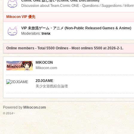
Comic ONE 話し合い (Comic ONE Discussion)
Discussion about Team.Comic ONE - Questions / Suggestions / Infor
Mikocon VIP 優先
VIP 未放流ゲーム・アニメ (Non-Public Released Games & Anime)
Moderators:
trenx
Online members
- Total
5500
Onlines - Most onlines
5500
at
2026-2-1
.
MIKOCON
Mikocon.com
2DJGAME
美少女遊戲綜合論壇
Powered by
Mikocon.com
© 2014~