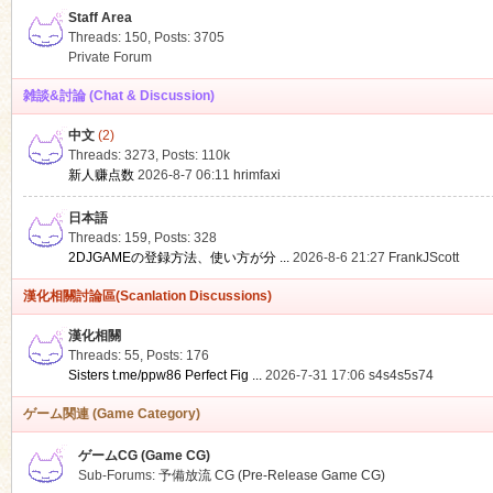
Staff Area
Threads: 150
,
Posts: 3705
Private Forum
雑談&討論 (Chat & Discussion)
中文
(2)
ko
Threads: 3273
,
Posts:
110k
新人赚点数
2026-8-7 06:11
hrimfaxi
日本語
Threads: 159
,
Posts: 328
2DJGAMEの登録方法、使い方が分 ...
2026-8-6 21:27
FrankJScott
漢化相關討論區(Scanlation Discussions)
漢化相關
Threads: 55
,
Posts: 176
co
Sisters t.me/ppw86 Perfect Fig ...
2026-7-31 17:06
s4s4s5s74
ゲーム関連 (Game Category)
ゲームCG (Game CG)
Sub-Forums:
予備放流 CG (Pre-Release Game CG)