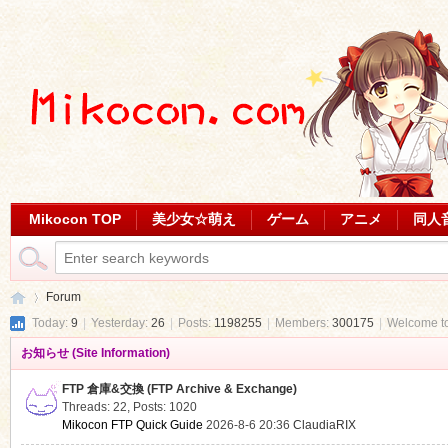
Mikocon TOP
美少女☆萌え
ゲーム
アニメ
同人
Forum
Today:
9
|
Yesterday:
26
|
Posts:
1198255
|
Members:
300175
|
Welcome t
お知らせ (Site Information)
Mi
»
FTP 倉庫&交換 (FTP Archive & Exchange)
Threads: 22
,
Posts: 1020
Mikocon FTP Quick Guide
2026-8-6 20:36
ClaudiaRIX