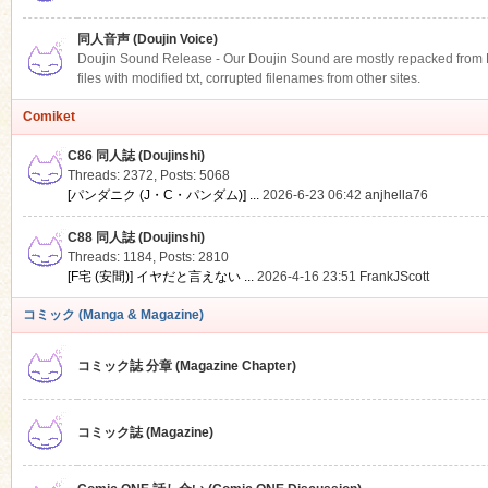
同人音声 (Doujin Voice)
Doujin Sound Release - Our Doujin Sound are mostly repacked from DLS
files with modified txt, corrupted filenames from other sites.
Comiket
C86 同人誌 (Doujinshi)
Threads: 2372
,
Posts: 5068
[パンダニク (J・C・パンダム)] ...
2026-6-23 06:42
anjhella76
C88 同人誌 (Doujinshi)
Threads: 1184
,
Posts: 2810
[F宅 (安間)] イヤだと言えない ...
2026-4-16 23:51
FrankJScott
コミック (Manga & Magazine)
コミック誌 分章 (Magazine Chapter)
コミック誌 (Magazine)