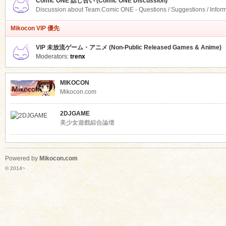
Comic ONE 話し合い (Comic ONE Discussion)
Discussion about Team.Comic ONE - Questions / Suggestions / Infor
Mikocon VIP 優先
VIP 未放流ゲーム・アニメ (Non-Public Released Games & Anime)
Moderators:
trenx
MIKOCON
Mikocon.com
2DJGAME
美少女遊戲綜合論壇
Powered by
Mikocon.com
© 2014~