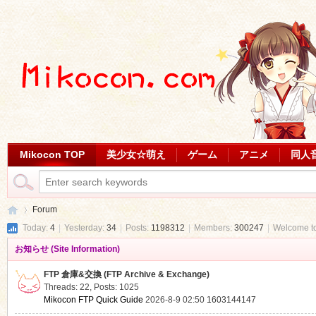
Mikocon TOP
美少女☆萌え
ゲーム
アニメ
同人
Forum
Today:
4
|
Yesterday:
34
|
Posts:
1198312
|
Members:
300247
|
Welcome t
お知らせ (Site Information)
Mi
»
FTP 倉庫&交換 (FTP Archive & Exchange)
Threads: 22
,
Posts: 1025
Mikocon FTP Quick Guide
2026-8-9 02:50
1603144147