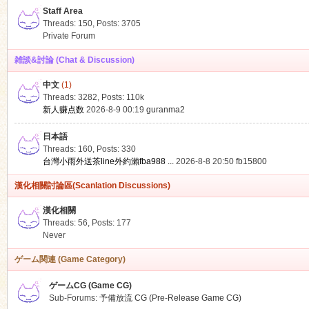
Staff Area
Threads: 150
,
Posts: 3705
Private Forum
雑談&討論 (Chat & Discussion)
中文
(1)
ko
Threads: 3282
,
Posts:
110k
新人赚点数
2026-8-9 00:19
guranma2
日本語
Threads: 160
,
Posts: 330
台灣小雨外送茶line外約瀨fba988 ...
2026-8-8 20:50
fb15800
漢化相關討論區(Scanlation Discussions)
漢化相關
Threads: 56
,
Posts: 177
co
Never
ゲーム関連 (Game Category)
ゲームCG (Game CG)
Sub-Forums:
予備放流 CG (Pre-Release Game CG)