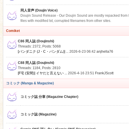
同人音声 (Doujin Voice)
Doujin Sound Release - Our Doujin Sound are mostly repacked from DLS
files with modified txt, corrupted filenames from other sites.
Comiket
C86 同人誌 (Doujinshi)
Threads: 2372
,
Posts: 5068
[パンダニク (J・C・パンダム)] ...
2026-6-23 06:42
anjhella76
C88 同人誌 (Doujinshi)
Threads: 1184
,
Posts: 2810
[F宅 (安間)] イヤだと言えない ...
2026-4-16 23:51
FrankJScott
コミック (Manga & Magazine)
コミック誌 分章 (Magazine Chapter)
コミック誌 (Magazine)