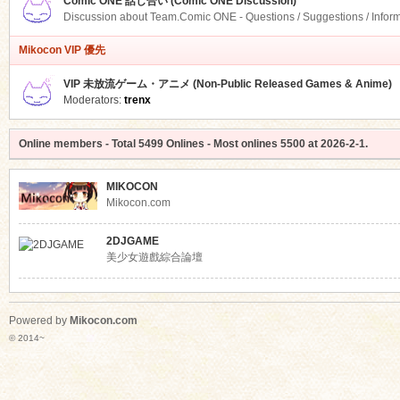
Comic ONE 話し合い (Comic ONE Discussion)
Discussion about Team.Comic ONE - Questions / Suggestions / Infor
Mikocon VIP 優先
VIP 未放流ゲーム・アニメ (Non-Public Released Games & Anime)
Moderators:
trenx
Online members
- Total
5499
Onlines - Most onlines
5500
at
2026-2-1
.
MIKOCON
Mikocon.com
2DJGAME
美少女遊戲綜合論壇
Powered by
Mikocon.com
© 2014~