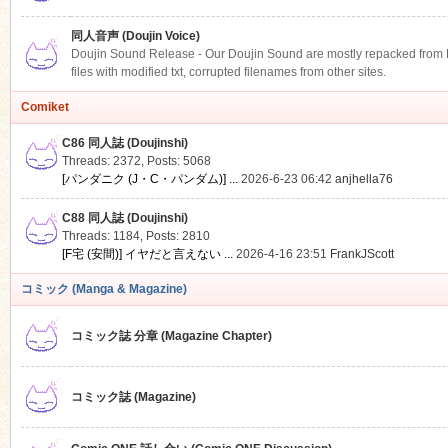
同人音声 (Doujin Voice)
Doujin Sound Release - Our Doujin Sound are mostly repacked from DLS
files with modified txt, corrupted filenames from other sites.
Comiket
C86 同人誌 (Doujinshi)
Threads: 2372
,
Posts: 5068
[パンダニク (J・C・パンダム)] ...
2026-6-23 06:42
anjhella76
C88 同人誌 (Doujinshi)
Threads: 1184
,
Posts: 2810
[F宅 (安間)] イヤだと言えない ...
2026-4-16 23:51
FrankJScott
コミック (Manga & Magazine)
コミック誌 分章 (Magazine Chapter)
コミック誌 (Magazine)