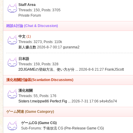
Staff Area
Threads: 150
,
Posts: 3705
Private Forum
雑談&討論 (Chat & Discussion)
中文
(1)
ko
Threads: 3273
,
Posts:
110k
新人赚点数
2026-8-7 00:17
guranma2
日本語
Threads: 159
,
Posts: 328
2DJGAMEの登録方法、使い方が分 ...
2026-8-6 21:27
FrankJScott
漢化相關討論區(Scanlation Discussions)
漢化相關
Threads: 55
,
Posts: 176
co
Sisters t.me/ppw86 Perfect Fig ...
2026-7-31 17:06
s4s4s5s74
ゲーム関連 (Game Category)
ゲームCG (Game CG)
Sub-Forums:
予備放流 CG (Pre-Release Game CG)