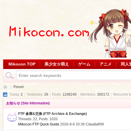
Mikocon TOP
美少女☆萌え
ゲーム
アニメ
同人
Forum
Today:
2
|
Yesterday:
26
|
Posts:
1198248
|
Members:
300172
|
Welcome t
お知らせ (Site Information)
Mi
»
FTP 倉庫&交換 (FTP Archive & Exchange)
Threads: 22
,
Posts: 1020
Mikocon FTP Quick Guide
2026-8-6 20:36
ClaudiaRIX