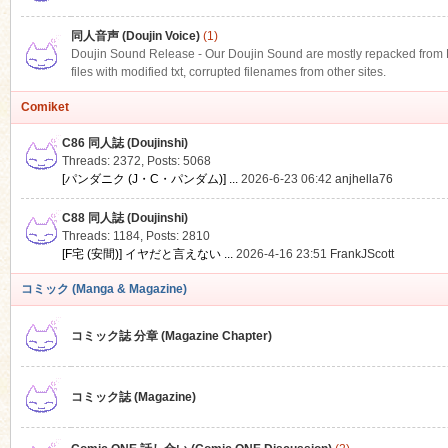
同人音声 (Doujin Voice)
(1)
Doujin Sound Release - Our Doujin Sound are mostly repacked from DLS
files with modified txt, corrupted filenames from other sites.
Comiket
C86 同人誌 (Doujinshi)
Threads: 2372
,
Posts: 5068
[パンダニク (J・C・パンダム)] ...
2026-6-23 06:42
anjhella76
C88 同人誌 (Doujinshi)
Threads: 1184
,
Posts: 2810
[F宅 (安間)] イヤだと言えない ...
2026-4-16 23:51
FrankJScott
コミック (Manga & Magazine)
コミック誌 分章 (Magazine Chapter)
コミック誌 (Magazine)