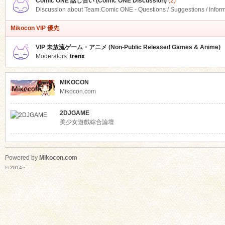
Comic ONE 話し合い (Comic ONE Discussion)
(2)
Discussion about Team.Comic ONE - Questions / Suggestions / Infor
Mikocon VIP 優先
VIP 未放流ゲーム・アニメ (Non-Public Released Games & Anime)
Moderators:
trenx
MIKOCON
Mikocon.com
2DJGAME
美少女遊戲綜合論壇
Powered by
Mikocon.com
© 2014~