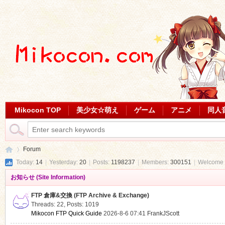
Mikocon TOP
美少女☆萌え
ゲーム
アニメ
同人
Forum
Today:
14
|
Yesterday:
20
|
Posts:
1198237
|
Members:
300151
|
Welcome 
お知らせ (Site Information)
Mi
»
FTP 倉庫&交換 (FTP Archive & Exchange)
Threads: 22
,
Posts: 1019
Mikocon FTP Quick Guide
2026-8-6 07:41
FrankJScott