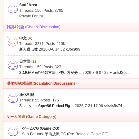
Staff Area
Threads: 150
,
Posts: 3705
Private Forum
雑談&討論 (Chat & Discussion)
中文
(4)
ko
Threads: 3271
,
Posts:
110k
新人赚点数
2026-8-6 14:32
k3bc999
日本語
(1)
Threads: 159
,
Posts: 327
2DJGAMEの登録方法、使い方が分 ...
2026-8-6 07:22
FrankJScott
漢化相關討論區(Scanlation Discussions)
漢化相關
Threads: 55
,
Posts: 176
co
Sisters t.me/ppw86 Perfect Fig ...
2026-7-31 17:06
s4s4s5s74
ゲーム関連 (Game Category)
ゲームCG (Game CG)
Sub-Forums:
予備放流 CG (Pre-Release Game CG)