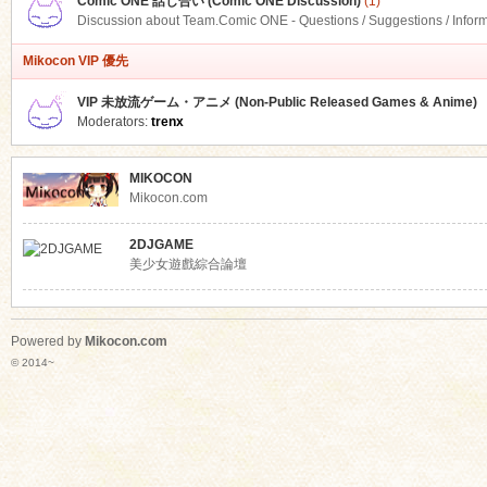
Comic ONE 話し合い (Comic ONE Discussion)
(1)
Discussion about Team.Comic ONE - Questions / Suggestions / Infor
Mikocon VIP 優先
VIP 未放流ゲーム・アニメ (Non-Public Released Games & Anime)
Moderators:
trenx
MIKOCON
Mikocon.com
2DJGAME
美少女遊戲綜合論壇
Powered by
Mikocon.com
© 2014~