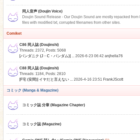
同人音声 (Doujin Voice)
Doujin Sound Release - Our Doujin Sound are mostly repacked from DLS
files with modified txt, corrupted filenames from other sites.
Comiket
C86 同人誌 (Doujinshi)
Threads: 2372
,
Posts: 5068
[パンダニク (J・C・パンダム)] ...
2026-6-23 06:42
anjhella76
C88 同人誌 (Doujinshi)
Threads: 1184
,
Posts: 2810
[F宅 (安間)] イヤだと言えない ...
2026-4-16 23:51
FrankJScott
コミック (Manga & Magazine)
コミック誌 分章 (Magazine Chapter)
コミック誌 (Magazine)