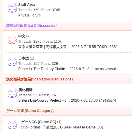
Staff Area
Threads: 150
,
Posts: 3705
Private Forum
雑談&討論 (Chat & Discussion)
中文
(7)
ko
Threads: 3275
,
Posts:
110k
東京大阪外送茶 | 高端素人女孩 ...
2026-8-7 15:55
TG搜YL8861
日本語
(1)
Threads: 159
,
Posts: 329
Paper io: The Territory Challe ...
2026-8-7 12:11
acrosslawsuit
漢化相關討論區(Scanlation Discussions)
漢化相關
Threads: 55
,
Posts: 176
co
Sisters t.me/ppw86 Perfect Fig ...
2026-7-31 17:06
s4s4s5s74
ゲーム関連 (Game Category)
ゲームCG (Game CG)
(1)
Sub-Forums:
予備放流 CG (Pre-Release Game CG)