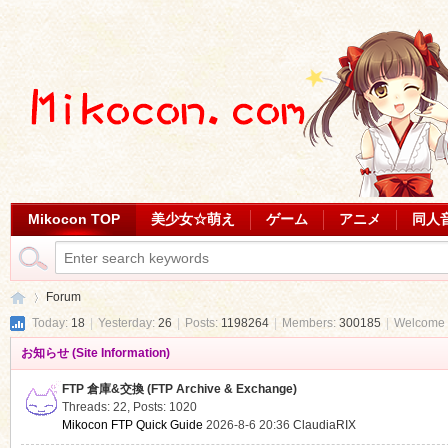
Mikocon TOP
美少女☆萌え
ゲーム
アニメ
同人
Forum
Today:
18
|
Yesterday:
26
|
Posts:
1198264
|
Members:
300185
|
Welcome 
お知らせ (Site Information)
Mi
»
FTP 倉庫&交換 (FTP Archive & Exchange)
Threads: 22
,
Posts: 1020
Mikocon FTP Quick Guide
2026-8-6 20:36
ClaudiaRIX