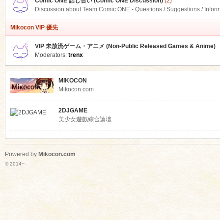
Comic ONE 話し合い (Comic ONE Discussion)
(2)
Discussion about Team.Comic ONE - Questions / Suggestions / Infor
Mikocon VIP 優先
VIP 未放流ゲーム・アニメ (Non-Public Released Games & Anime)
Moderators:
trenx
MIKOCON
Mikocon.com
2DJGAME
美少女遊戲綜合論壇
Powered by
Mikocon.com
© 2014~