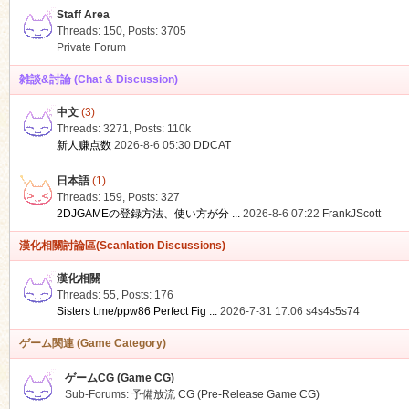
Staff Area
Threads: 150
,
Posts: 3705
Private Forum
雑談&討論 (Chat & Discussion)
中文
(3)
ko
Threads: 3271
,
Posts:
110k
新人赚点数
2026-8-6 05:30
DDCAT
日本語
(1)
Threads: 159
,
Posts: 327
2DJGAMEの登録方法、使い方が分 ...
2026-8-6 07:22
FrankJScott
漢化相關討論區(Scanlation Discussions)
漢化相關
Threads: 55
,
Posts: 176
co
Sisters t.me/ppw86 Perfect Fig ...
2026-7-31 17:06
s4s4s5s74
ゲーム関連 (Game Category)
ゲームCG (Game CG)
Sub-Forums:
予備放流 CG (Pre-Release Game CG)