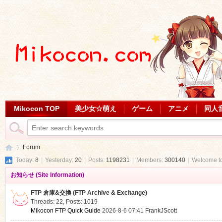
Mikocon TOP
美少女☆萌え
ゲーム
アニメ
同人
Forum
Today:
8
|
Yesterday:
20
|
Posts:
1198231
|
Members:
300140
|
Welcome t
お知らせ (Site Information)
Mi
»
FTP 倉庫&交換 (FTP Archive & Exchange)
Threads: 22
,
Posts: 1019
Mikocon FTP Quick Guide
2026-8-6 07:41
FrankJScott