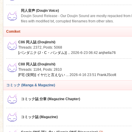
同人音声 (Doujin Voice)
Doujin Sound Release - Our Doujin Sound are mostly repacked from DLS
files with modified txt, corrupted filenames from other sites.
Comiket
C86 同人誌 (Doujinshi)
Threads: 2372
,
Posts: 5068
[パンダニク (J・C・パンダム)] ...
2026-6-23 06:42
anjhella76
C88 同人誌 (Doujinshi)
Threads: 1184
,
Posts: 2810
[F宅 (安間)] イヤだと言えない ...
2026-4-16 23:51
FrankJScott
コミック (Manga & Magazine)
コミック誌 分章 (Magazine Chapter)
コミック誌 (Magazine)