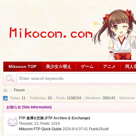
Mikocon TOP
美少女☆萌え
ゲーム
アニメ
同人
Forum
Today:
11
|
Yesterday:
20
|
Posts:
1198234
|
Members:
300145
|
Welcome 
お知らせ (Site Information)
Mi
»
FTP 倉庫&交換 (FTP Archive & Exchange)
Threads: 22
,
Posts: 1019
Mikocon FTP Quick Guide
2026-8-6 07:41
FrankJScott