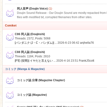
同人音声 (Doujin Voice)
(1)
Doujin Sound Release - Our Doujin Sound are mostly repacked from DLS
files with modified txt, corrupted filenames from other sites.
Comiket
C86 同人誌 (Doujinshi)
Threads: 2372
,
Posts: 5068
[パンダニク (J・C・パンダム)] ...
2026-6-23 06:42
anjhella76
C88 同人誌 (Doujinshi)
Threads: 1184
,
Posts: 2810
[F宅 (安間)] イヤだと言えない ...
2026-4-16 23:51
FrankJScott
コミック (Manga & Magazine)
コミック誌 分章 (Magazine Chapter)
コミック誌 (Magazine)