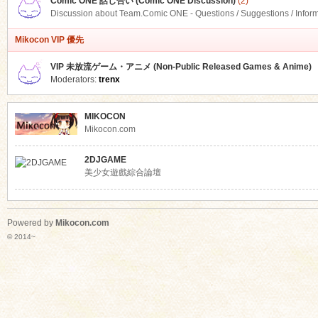
Comic ONE 話し合い (Comic ONE Discussion)
(2)
Discussion about Team.Comic ONE - Questions / Suggestions / Infor
Mikocon VIP 優先
VIP 未放流ゲーム・アニメ (Non-Public Released Games & Anime)
Moderators:
trenx
MIKOCON
Mikocon.com
2DJGAME
美少女遊戲綜合論壇
Powered by
Mikocon.com
© 2014~