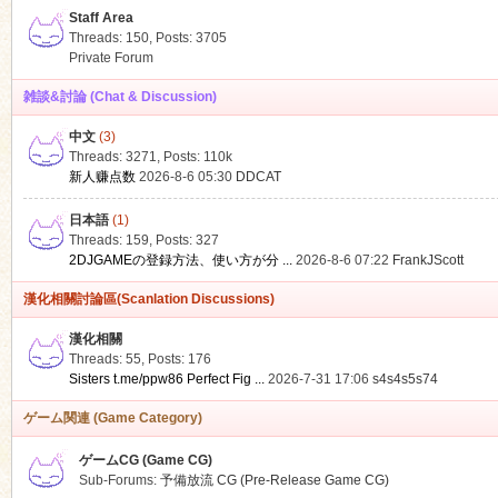
Staff Area
Threads: 150
,
Posts: 3705
Private Forum
雑談&討論 (Chat & Discussion)
中文
(3)
ko
Threads: 3271
,
Posts:
110k
新人赚点数
2026-8-6 05:30
DDCAT
日本語
(1)
Threads: 159
,
Posts: 327
2DJGAMEの登録方法、使い方が分 ...
2026-8-6 07:22
FrankJScott
漢化相關討論區(Scanlation Discussions)
漢化相關
Threads: 55
,
Posts: 176
co
Sisters t.me/ppw86 Perfect Fig ...
2026-7-31 17:06
s4s4s5s74
ゲーム関連 (Game Category)
ゲームCG (Game CG)
Sub-Forums:
予備放流 CG (Pre-Release Game CG)