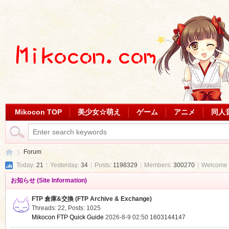
Mikocon TOP
美少女☆萌え
ゲーム
アニメ
同人
Forum
Today:
21
|
Yesterday:
34
|
Posts:
1198329
|
Members:
300270
|
Welcome 
お知らせ (Site Information)
Mi
»
FTP 倉庫&交換 (FTP Archive & Exchange)
Threads: 22
,
Posts: 1025
Mikocon FTP Quick Guide
2026-8-9 02:50
1603144147