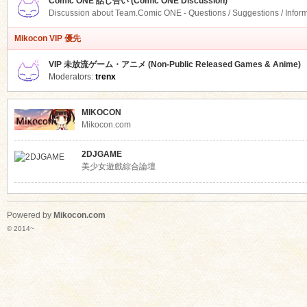
Comic ONE 話し合い (Comic ONE Discussion)
Discussion about Team.Comic ONE - Questions / Suggestions / Infor
Mikocon VIP 優先
VIP 未放流ゲーム・アニメ (Non-Public Released Games & Anime)
Moderators:
trenx
MIKOCON
Mikocon.com
2DJGAME
美少女遊戲綜合論壇
Powered by
Mikocon.com
© 2014~