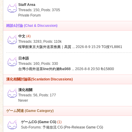
Staff Area
Threads: 150
,
Posts: 3705
Private Forum
雑談&討論 (Chat & Discussion)
中文
(4)
ko
Threads: 3283
,
Posts:
110k
桜華館東京大阪外送茶推薦｜高質 ...
2026-8-9 15:29
TG搜YL8861
日本語
Threads: 160
,
Posts: 330
台灣小雨外送茶line外約瀨fba988 ...
2026-8-8 20:50
fb15800
漢化相關討論區(Scanlation Discussions)
漢化相關
Threads: 56
,
Posts: 177
co
Never
ゲーム関連 (Game Category)
ゲームCG (Game CG)
(1)
Sub-Forums:
予備放流 CG (Pre-Release Game CG)