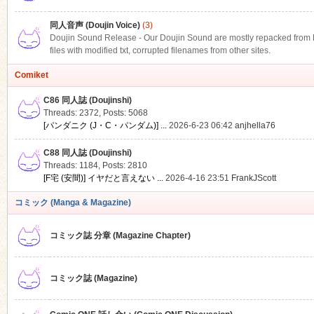
同人音声 (Doujin Voice)
(3)
Doujin Sound Release - Our Doujin Sound are mostly repacked from DLS
files with modified txt, corrupted filenames from other sites.
Comiket
C86 同人誌 (Doujinshi)
Threads: 2372
,
Posts: 5068
[パンダニク (J・C・パンダム)] ...
2026-6-23 06:42
anjhella76
C88 同人誌 (Doujinshi)
Threads: 1184
,
Posts: 2810
[F宅 (安間)] イヤだと言えない ...
2026-4-16 23:51
FrankJScott
コミック (Manga & Magazine)
コミック誌 分章 (Magazine Chapter)
コミック誌 (Magazine)