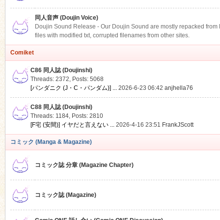
同人音声 (Doujin Voice)
Doujin Sound Release - Our Doujin Sound are mostly repacked from DLS
files with modified txt, corrupted filenames from other sites.
Comiket
C86 同人誌 (Doujinshi)
Threads: 2372
,
Posts: 5068
[パンダニク (J・C・パンダム)] ...
2026-6-23 06:42
anjhella76
C88 同人誌 (Doujinshi)
Threads: 1184
,
Posts: 2810
[F宅 (安間)] イヤだと言えない ...
2026-4-16 23:51
FrankJScott
コミック (Manga & Magazine)
コミック誌 分章 (Magazine Chapter)
コミック誌 (Magazine)