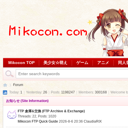
Mikocon TOP
美少女☆萌え
ゲーム
アニメ
同人
Forum
Today:
1
|
Yesterday:
26
|
Posts:
1198247
|
Members:
300168
|
Welcome t
お知らせ (Site Information)
Mi
»
FTP 倉庫&交換 (FTP Archive & Exchange)
Threads: 22
,
Posts: 1020
Mikocon FTP Quick Guide
2026-8-6 20:36
ClaudiaRIX