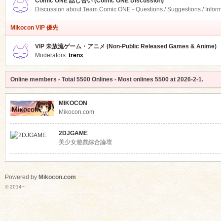
Comic ONE 話し合い (Comic ONE Discussion)
Discussion about Team.Comic ONE - Questions / Suggestions / Infor
Mikocon VIP 優先
VIP 未放流ゲーム・アニメ (Non-Public Released Games & Anime)
Moderators:
trenx
Online members
- Total
5500
Onlines - Most onlines
5500
at
2026-2-1
.
MIKOCON
Mikocon.com
2DJGAME
美少女遊戲綜合論壇
Powered by
Mikocon.com
© 2014~