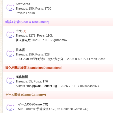
Staff Area
Threads: 150
,
Posts: 3705
Private Forum
雑談&討論 (Chat & Discussion)
中文
(1)
ko
Threads: 3273
,
Posts:
110k
新人赚点数
2026-8-7 00:17
guranma2
日本語
Threads: 159
,
Posts: 328
2DJGAMEの登録方法、使い方が分 ...
2026-8-6 21:27
FrankJScott
漢化相關討論區(Scanlation Discussions)
漢化相關
Threads: 55
,
Posts: 176
co
Sisters t.me/ppw86 Perfect Fig ...
2026-7-31 17:06
s4s4s5s74
ゲーム関連 (Game Category)
ゲームCG (Game CG)
Sub-Forums:
予備放流 CG (Pre-Release Game CG)