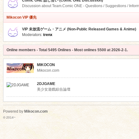
Comic ONE 話し合い (Comic ONE Discussion)
Discussion about Team.Comic ONE - Questions / Suggestions / Infor
Mikocon VIP 優先
VIP 未放流ゲーム・アニメ (Non-Public Released Games & Anime)
Moderators:
trenx
Online members
- Total
5495
Onlines - Most onlines
5500
at
2026-2-1
.
MIKOCON
Mikocon.com
2DJGAME
美少女遊戲綜合論壇
Powered by
Mikocon.com
© 2014~