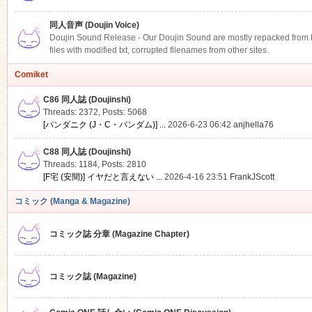
同人音声 (Doujin Voice)
Doujin Sound Release - Our Doujin Sound are mostly repacked from DLS
files with modified txt, corrupted filenames from other sites.
Comiket
C86 同人誌 (Doujinshi)
Threads: 2372
,
Posts: 5068
[パンダニク (J・C・パンダム)] ...
2026-6-23 06:42
anjhella76
C88 同人誌 (Doujinshi)
Threads: 1184
,
Posts: 2810
[F宅 (安間)] イヤだと言えない ...
2026-4-16 23:51
FrankJScott
コミック (Manga & Magazine)
コミック誌 分章 (Magazine Chapter)
コミック誌 (Magazine)