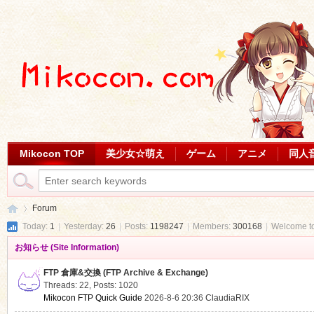
Mikocon TOP
美少女☆萌え
ゲーム
アニメ
同人
Forum
Today:
1
|
Yesterday:
26
|
Posts:
1198247
|
Members:
300168
|
Welcome t
お知らせ (Site Information)
Mi
»
FTP 倉庫&交換 (FTP Archive & Exchange)
Threads: 22
,
Posts: 1020
Mikocon FTP Quick Guide
2026-8-6 20:36
ClaudiaRIX