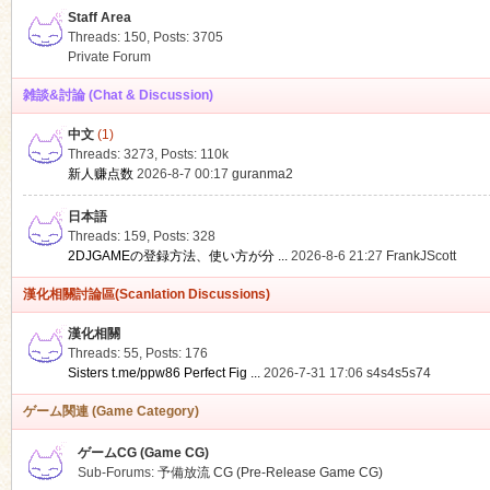
Staff Area
Threads: 150
,
Posts: 3705
Private Forum
雑談&討論 (Chat & Discussion)
中文
(1)
ko
Threads: 3273
,
Posts:
110k
新人赚点数
2026-8-7 00:17
guranma2
日本語
Threads: 159
,
Posts: 328
2DJGAMEの登録方法、使い方が分 ...
2026-8-6 21:27
FrankJScott
漢化相關討論區(Scanlation Discussions)
漢化相關
Threads: 55
,
Posts: 176
co
Sisters t.me/ppw86 Perfect Fig ...
2026-7-31 17:06
s4s4s5s74
ゲーム関連 (Game Category)
ゲームCG (Game CG)
Sub-Forums:
予備放流 CG (Pre-Release Game CG)