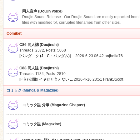
同人音声 (Doujin Voice)
Doujin Sound Release - Our Doujin Sound are mostly repacked from DLS
files with modified txt, corrupted filenames from other sites.
Comiket
C86 同人誌 (Doujinshi)
Threads: 2372
,
Posts: 5068
[パンダニク (J・C・パンダム)] ...
2026-6-23 06:42
anjhella76
C88 同人誌 (Doujinshi)
Threads: 1184
,
Posts: 2810
[F宅 (安間)] イヤだと言えない ...
2026-4-16 23:51
FrankJScott
コミック (Manga & Magazine)
コミック誌 分章 (Magazine Chapter)
コミック誌 (Magazine)