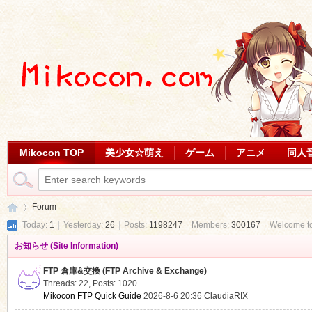
Mikocon TOP
美少女☆萌え
ゲーム
アニメ
同人
Forum
Today:
1
|
Yesterday:
26
|
Posts:
1198247
|
Members:
300167
|
Welcome t
お知らせ (Site Information)
Mi
»
FTP 倉庫&交換 (FTP Archive & Exchange)
Threads: 22
,
Posts: 1020
Mikocon FTP Quick Guide
2026-8-6 20:36
ClaudiaRIX