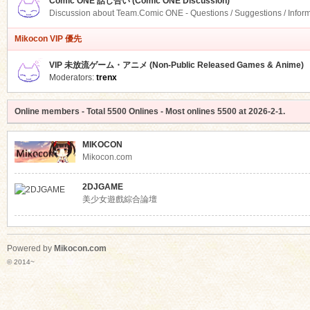
Comic ONE 話し合い (Comic ONE Discussion)
Discussion about Team.Comic ONE - Questions / Suggestions / Infor
Mikocon VIP 優先
VIP 未放流ゲーム・アニメ (Non-Public Released Games & Anime)
Moderators:
trenx
Online members
- Total
5500
Onlines - Most onlines
5500
at
2026-2-1
.
MIKOCON
Mikocon.com
2DJGAME
美少女遊戲綜合論壇
Powered by
Mikocon.com
© 2014~