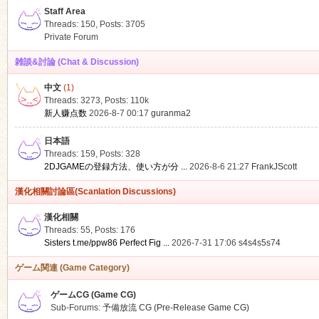
Staff Area
Threads: 150
,
Posts: 3705
Private Forum
雑談&討論 (Chat & Discussion)
中文
(1)
ko
Threads: 3273
,
Posts:
110k
新人赚点数
2026-8-7 00:17
guranma2
日本語
Threads: 159
,
Posts: 328
2DJGAMEの登録方法、使い方が分 ...
2026-8-6 21:27
FrankJScott
漢化相關討論區(Scanlation Discussions)
漢化相關
Threads: 55
,
Posts: 176
co
Sisters t.me/ppw86 Perfect Fig ...
2026-7-31 17:06
s4s4s5s74
ゲーム関連 (Game Category)
ゲームCG (Game CG)
Sub-Forums:
予備放流 CG (Pre-Release Game CG)