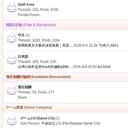
Staff Area
Threads: 150
,
Posts: 3705
Private Forum
雑談&討論 (Chat & Discussion)
中文
(4)
ko
Threads: 3283
,
Posts:
110k
桜華館東京大阪外送茶推薦｜高質 ...
2026-8-9 15:29
TG搜YL8861
日本語
Threads: 160
,
Posts: 330
台灣小雨外送茶line外約瀨fba988 ...
2026-8-8 20:50
fb15800
漢化相關討論區(Scanlation Discussions)
漢化相關
Threads: 56
,
Posts: 177
co
Never
ゲーム関連 (Game Category)
ゲームCG (Game CG)
(1)
Sub-Forums:
予備放流 CG (Pre-Release Game CG)