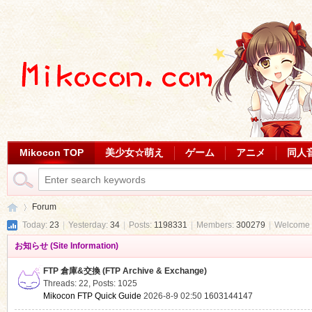
Mikocon TOP
美少女☆萌え
ゲーム
アニメ
同人
Forum
Today:
23
|
Yesterday:
34
|
Posts:
1198331
|
Members:
300279
|
Welcome 
お知らせ (Site Information)
Mi
»
FTP 倉庫&交換 (FTP Archive & Exchange)
Threads: 22
,
Posts: 1025
Mikocon FTP Quick Guide
2026-8-9 02:50
1603144147