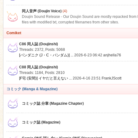
同人音声 (Doujin Voice)
(4)
Doujin Sound Release - Our Doujin Sound are mostly repacked from DLS
files with modified txt, corrupted filenames from other sites.
Comiket
C86 同人誌 (Doujinshi)
Threads: 2372
,
Posts: 5068
[パンダニク (J・C・パンダム)] ...
2026-6-23 06:42
anjhella76
C88 同人誌 (Doujinshi)
Threads: 1184
,
Posts: 2810
[F宅 (安間)] イヤだと言えない ...
2026-4-16 23:51
FrankJScott
コミック (Manga & Magazine)
コミック誌 分章 (Magazine Chapter)
コミック誌 (Magazine)