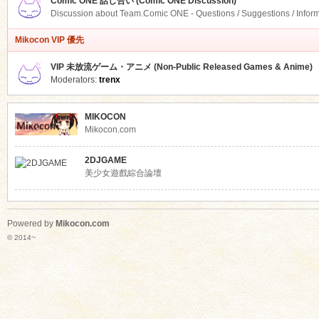
Comic ONE 話し合い (Comic ONE Discussion)
Discussion about Team.Comic ONE - Questions / Suggestions / Infor
Mikocon VIP 優先
VIP 未放流ゲーム・アニメ (Non-Public Released Games & Anime)
Moderators:
trenx
MIKOCON
Mikocon.com
2DJGAME
美少女遊戲綜合論壇
Powered by
Mikocon.com
© 2014~