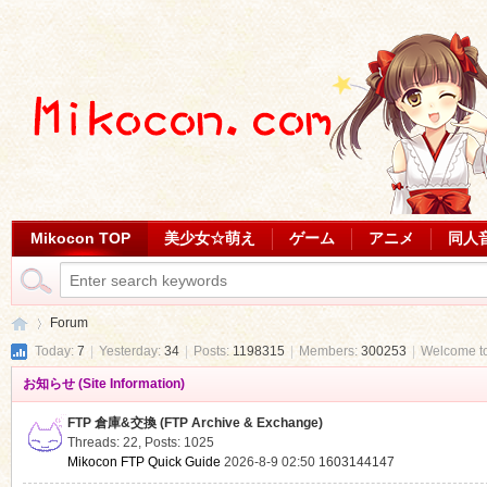
Mikocon TOP
美少女☆萌え
ゲーム
アニメ
同人
Forum
Today:
7
|
Yesterday:
34
|
Posts:
1198315
|
Members:
300253
|
Welcome t
お知らせ (Site Information)
Mi
»
FTP 倉庫&交換 (FTP Archive & Exchange)
Threads: 22
,
Posts: 1025
Mikocon FTP Quick Guide
2026-8-9 02:50
1603144147