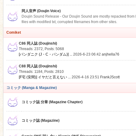
同人音声 (Doujin Voice)
Doujin Sound Release - Our Doujin Sound are mostly repacked from DLS
files with modified txt, corrupted filenames from other sites.
Comiket
C86 同人誌 (Doujinshi)
Threads: 2372
,
Posts: 5068
[パンダニク (J・C・パンダム)] ...
2026-6-23 06:42
anjhella76
C88 同人誌 (Doujinshi)
Threads: 1184
,
Posts: 2810
[F宅 (安間)] イヤだと言えない ...
2026-4-16 23:51
FrankJScott
コミック (Manga & Magazine)
コミック誌 分章 (Magazine Chapter)
コミック誌 (Magazine)