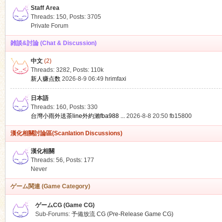
Staff Area
Threads: 150
,
Posts: 3705
Private Forum
雑談&討論 (Chat & Discussion)
中文
(2)
ko
Threads: 3282
,
Posts:
110k
新人赚点数
2026-8-9 06:49
hrimfaxi
日本語
Threads: 160
,
Posts: 330
台灣小雨外送茶line外約瀨fba988 ...
2026-8-8 20:50
fb15800
漢化相關討論區(Scanlation Discussions)
漢化相關
Threads: 56
,
Posts: 177
co
Never
ゲーム関連 (Game Category)
ゲームCG (Game CG)
Sub-Forums:
予備放流 CG (Pre-Release Game CG)