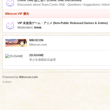
Comic ONE 話し合い (Comic ONE Discussion)
Discussion about Team.Comic ONE - Questions / Suggestions / Infor
Mikocon VIP 優先
VIP 未放流ゲーム・アニメ (Non-Public Released Games & Anime)
Moderators:
trenx
MIKOCON
Mikocon.com
2DJGAME
美少女遊戲綜合論壇
Powered by
Mikocon.com
© 2014~