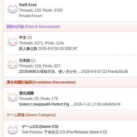
Staff Area
Threads: 150
,
Posts: 3705
Private Forum
雑談&討論 (Chat & Discussion)
中文
(3)
ko
Threads: 3271
,
Posts:
110k
新人赚点数
2026-8-6 05:30
DDCAT
日本語
(1)
Threads: 159
,
Posts: 327
2DJGAMEの登録方法、使い方が分 ...
2026-8-6 07:22
FrankJScott
漢化相關討論區(Scanlation Discussions)
漢化相關
Threads: 55
,
Posts: 176
co
Sisters t.me/ppw86 Perfect Fig ...
2026-7-31 17:06
s4s4s5s74
ゲーム関連 (Game Category)
ゲームCG (Game CG)
Sub-Forums:
予備放流 CG (Pre-Release Game CG)