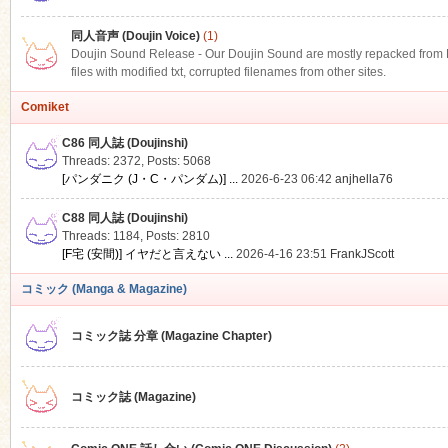
同人音声 (Doujin Voice)
(1)
Doujin Sound Release - Our Doujin Sound are mostly repacked from DLS
files with modified txt, corrupted filenames from other sites.
Comiket
C86 同人誌 (Doujinshi)
Threads: 2372
,
Posts: 5068
[パンダニク (J・C・パンダム)] ...
2026-6-23 06:42
anjhella76
C88 同人誌 (Doujinshi)
Threads: 1184
,
Posts: 2810
[F宅 (安間)] イヤだと言えない ...
2026-4-16 23:51
FrankJScott
コミック (Manga & Magazine)
コミック誌 分章 (Magazine Chapter)
コミック誌 (Magazine)