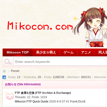
Mikocon TOP
美少女☆萌え
ゲーム
アニメ
同人
Forum
Today:
13
|
Yesterday:
20
|
Posts:
1198236
|
Members:
300151
|
Welcome 
お知らせ (Site Information)
Mi
»
FTP 倉庫&交換 (FTP Archive & Exchange)
Threads: 22
,
Posts: 1019
Mikocon FTP Quick Guide
2026-8-6 07:41
FrankJScott