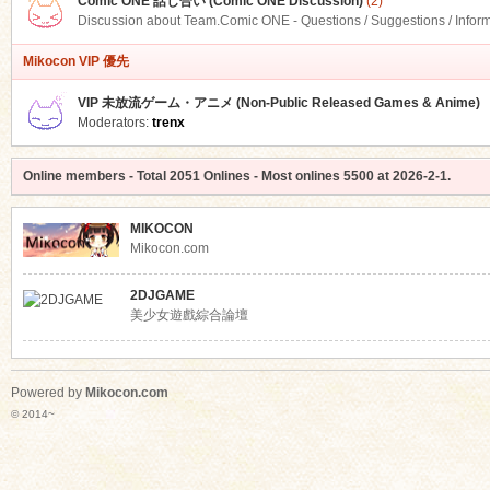
Comic ONE 話し合い (Comic ONE Discussion)
(2)
Discussion about Team.Comic ONE - Questions / Suggestions / Infor
Mikocon VIP 優先
VIP 未放流ゲーム・アニメ (Non-Public Released Games & Anime)
Moderators:
trenx
Online members
- Total
2051
Onlines - Most onlines
5500
at
2026-2-1
.
MIKOCON
Mikocon.com
2DJGAME
美少女遊戲綜合論壇
Powered by
Mikocon.com
© 2014~